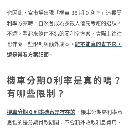
也因此，當市場出現「機車 36 期 0 利率」這種零
利率方案時，自然會成為多數人優先考慮的選項。
不過，看起來條件不錯的零利率方案，實際上往往
也伴隨一些限制與額外成本，
能不能真的省下來，
還是得看方案細節
。
機車分期0利率是真的嗎？
有哪些限制？
機車分期 0 利率確實是存在的
，機車分期零利率意
思指的是分期付款期間，不會額外收取利息費用，