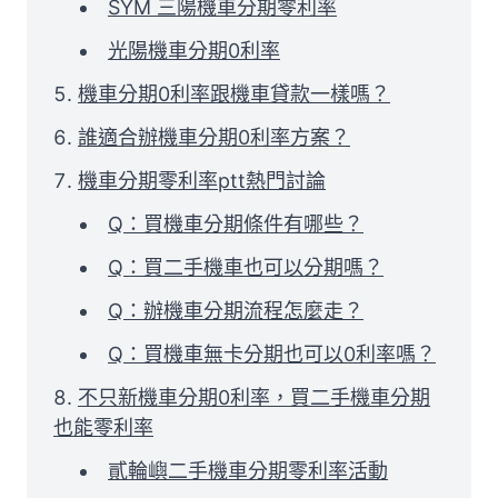
SYM 三陽機車分期零利率
光陽機車分期0利率
機車分期0利率跟機車貸款一樣嗎？
誰適合辦機車分期0利率方案？
機車分期零利率ptt熱門討論
Q：買機車分期條件有哪些？
Q：買二手機車也可以分期嗎？
Q：辦機車分期流程怎麼走？
Q：買機車無卡分期也可以0利率嗎？
不只新機車分期0利率，買二手機車分期
也能零利率
貳輪嶼二手機車分期零利率活動