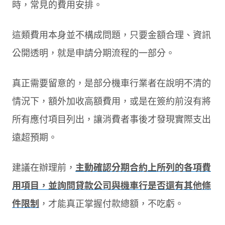
時，常見的費用安排。
這類費用本身並不構成問題，只要金額合理、資訊
公開透明，就是申請分期流程的一部分。
真正需要留意的，是部分機車行業者在說明不清的
情況下，額外加收高額費用，或是在簽約前沒有將
所有應付項目列出，讓消費者事後才發現實際支出
遠超預期。
建議在辦理前，
主動確認分期合約上所列的各項費
用項目，並詢問貸款公司與機車行是否還有其他條
件限制
，才能真正掌握付款總額，不吃虧。