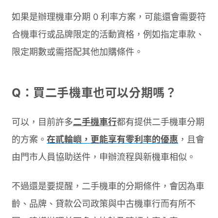
如果是辦理機車分期 0 利率方案，可能還會需要符
合機車行或品牌限定的活動資格，例如指定車款、
限定期數或需搭配其他加購條件。
Q：買二手機車也可以分期嗎？
可以，目前許多
二手機車行
都有提供二手機車分期
的方案。
在貳輪嶼，更能享有零利率的優惠
，且會
由門市人員協助送件，申辦流程與新機車相似。
不過還是要提醒，二手機車的分期條件，會因為車
齡、品牌、貸款公司政策與中古機車行而有所不