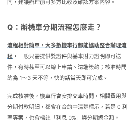
同，建議辦理前可多方比較及確認方案內容。
Q：辦機車分期流程怎麼走？
流程相對簡單，大多數機車行都能協助整合辦理流
程
，一般只需提供雙證件與基本財力證明即可送
件，有時甚至可以線上申請、遠端簽約；核准時間
約為 1～3 天不等，快的話當天即可完成。
完成核准後，機車行會安排交車時間，相關費用與
分期付款明細，都會在合約中清楚標示，若是 0 利
率專案，也會標註「利息 0%」與分期總金額。