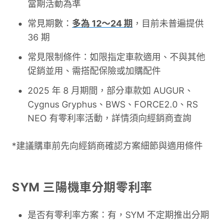
當期活動為準
常見期數：
多為 12～24 期
，目前未普遍提供
36 期
常見限制條件：如限指定車款適用、不與其他
促銷並用、需搭配保險或加購配件
2025 年 8 月期間，部分車款如 AUGUR、
Cygnus Gryphus、BWS、FORCE2.0、RS
NEO 有零利率活動，詳情須向經銷商查詢
*建議購車前先向經銷商確認方案細節與適用條件
SYM 三陽機車分期零利率
是否有零利率方案：有，SYM 不定期推出分期