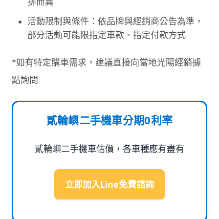
排而異
活動限制與條件：依品牌與經銷商公告為準，
部分活動可能限指定車款、指定付款方式
*如有特定購車需求，建議直接向當地光陽經銷據
點詢問
貳輪嶼二手機車分期0利率
貳輪嶼二手機車估價，各車種應有盡有
立即加入Line免費諮詢