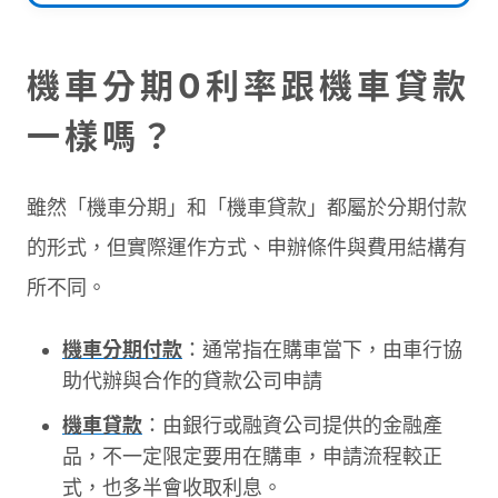
機車分期0利率跟機車貸款
一樣嗎？
雖然「機車分期」和「機車貸款」都屬於分期付款
的形式，但實際運作方式、申辦條件與費用結構有
所不同。
機車分期付款
：通常指在購車當下，由車行協
助代辦與合作的貸款公司申請
機車貸款
：由銀行或融資公司提供的金融產
品，不一定限定要用在購車，申請流程較正
式，也多半會收取利息。