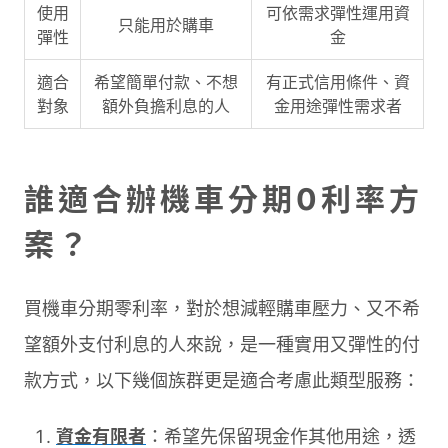
使用
可依需求彈性運用資
只能用於購車
彈性
金
適合
希望簡單付款、不想
有正式信用條件、資
對象
額外負擔利息的人
金用途彈性需求者
誰適合辦機車分期0利率方
案？
買機車分期零利率，對於想減輕購車壓力、又不希
望額外支付利息的人來說，是一種實用又彈性的付
款方式，以下幾個族群更是適合考慮此類型服務：
資金有限者
：希望先保留現金作其他用途，透