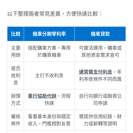
以下整理兩者常見差異，方便快速比較：
比較
機車分期零利率
機車貸款
主要
搭配購車方案，專用
可靈活運用，購車或
用途
於購買機車
其他資金需求皆可
是否
通常需支付利息
，年
收利
主打不收利息
利率依條件不同而異
息
辦理
車行協助代辦
，流程
自行向銀行或融資公
方式
快速
司申請
審核
看重基本身份與穩定
需提供信用紀錄、財
條件
收入，門檻相對友善
力或薪轉等證明