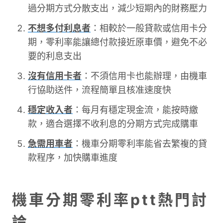
過分期方式分散支出，減少短期內的財務壓力
不想多付利息者
：相較於一般貸款或信用卡分
期，零利率能讓總付款接近原車價，避免不必
要的利息支出
沒有信用卡者
：不須信用卡也能辦理，由機車
行協助送件，流程簡單且核准速度快
穩定收入者
：每月有穩定現金流，能按時繳
款，適合選擇不收利息的分期方式完成購車
急需用車者
：機車分期零利率能省去繁複的貸
款程序，加快購車進度
機車分期零利率ptt熱門討
論