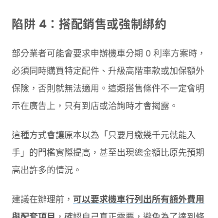
陷阱 4：搭配銷售或強制綁約
部分業者可能會要求申辦機車分期 0 利率方案時，
必須同時購買特定配件、升級高階車款或加保額外
保險，否則就無法適用。這類搭售條件不一定會明
示在廣告上，只有到店或洽詢時才會揭露。
這種方式會讓原本以為「只要月繳幾千元就能入
手」的門檻實際提高，甚至出現總金額比原先預期
高出許多的情況。
建議在辦理前，
可以要求機車行列出所有額外費用
與配套項目
，確認自己真正需要，避免為了達到條