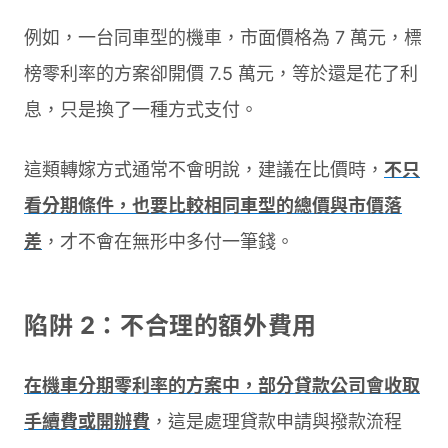
例如，一台同車型的機車，市面價格為 7 萬元，標
榜零利率的方案卻開價 7.5 萬元，等於還是花了利
息，只是換了一種方式支付。
這類轉嫁方式通常不會明說，建議在比價時，
不只
看分期條件，也要比較相同車型的總價與市價落
差
，才不會在無形中多付一筆錢。
陷阱 2：不合理的額外費用
在機車分期零利率的方案中，部分貸款公司會收取
手續費或開辦費
，這是處理貸款申請與撥款流程