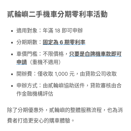
貳輪嶼二手機車分期零利率活動
適用對象：年滿 18 即可申辦
分期期數：
固定為 6 期零利率
車價門檻：不限價格，
只要是白牌機車款即可
申請
（重機不適用）
開辦費：僅收取 1,000 元，由貸款公司收取
申辦方式：由貳輪嶼協助送件，貸款審核由合
作金融機構評估
除了分期優惠外，貳輪嶼的整體服務流程，也為消
費者打造更安心的購車體驗。