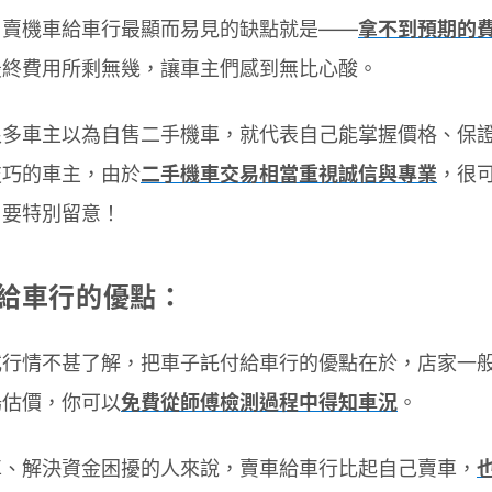
，賣機車給車行最顯而易見的缺點就是——
拿不到預期的
最終費用所剩無幾，讓車主們感到無比心酸。
很多車主以為自售二手機車，就代表自己能掌握價格、保
技巧的車主，由於
二手機車交易相當重視誠信與專業
，很
，要特別留意！
車給車行的優點：
或行情不甚了解，把車子託付給車行的優點在於，店家一
場估價，你可以
免費從師傅檢測過程中得知車況
。
車、解決資金困擾的人來說，賣車給車行比起自己賣車，