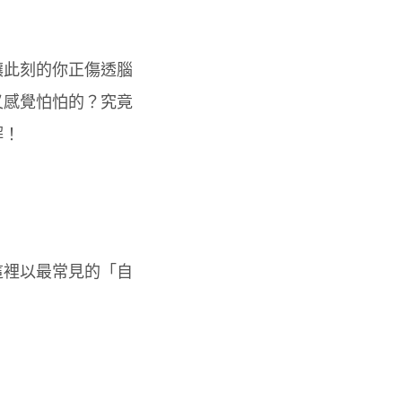
讓此刻的你正傷透腦
又感覺怕怕的？究竟
解！
這裡以最常見的「自