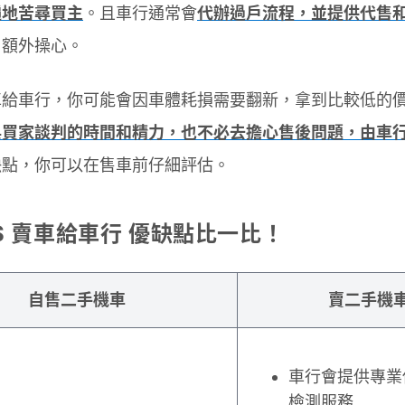
遍地苦尋買主
。且車行通常會
代辦過戶流程，並提供代售
用額外操心。
車給車行，你可能會因車體耗損需要翻新，拿到比較低的
與買家談判的時間和精力，也不必去擔心售後問題，由車
缺點，你可以在售車前仔細評估。
S 賣車給車行 優缺點比一比！
自售二手機車
賣二手機
車行會提供專業
檢測服務