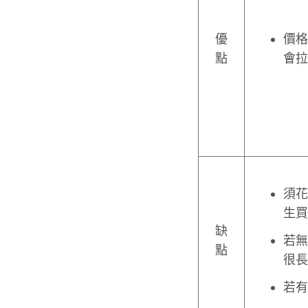
優
價格
點
會拉
須花
生買
缺
若無
點
很長
若有