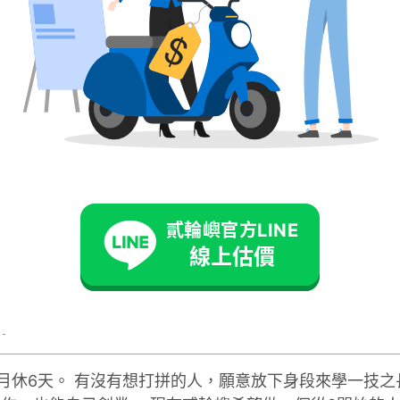
貳輪嶼官方LINE
線上估價
師
月休6天。 有沒有想打拼的人，願意放下身段來學一技之