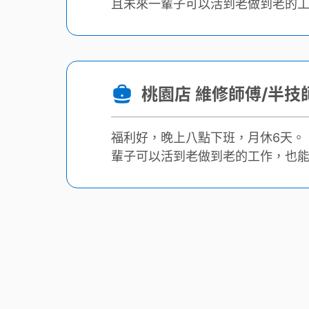
且未來一輩子可以活到老做到老的工作，也能自己創業。 現
培訓計畫，無論你幾歲，我們希望能
桃園店 維修師傅/半技
福利好，晚上八點下班，月休6天。 有沒有想打拼的人，願意放下身段來學一技之長？且未來一
輩子可以活到老做到老的工作，也能自己創業。 現在貳輪嶼希望做一
畫，無論你幾歲，我們希望能培養出