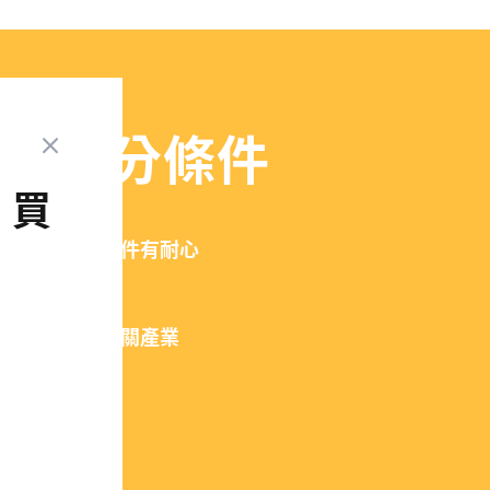
其他加分條件
、買
對拆裝、組裝零件有耐心
有機械相關背景
有做過汽機車相關產業