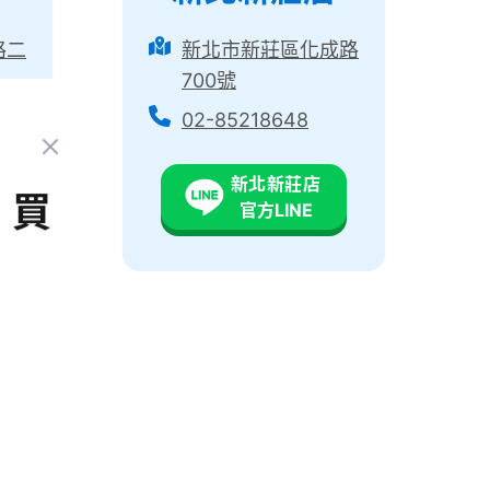
路二
新北市新莊區化成路
700號
02-85218648
新北新莊店
、買
官方LINE