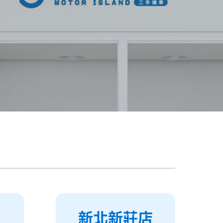
新北新莊店