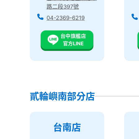
路二段397號
04-2369-6219
台中旗艦店
官方LINE
貳輪嶼
南部
分店
台南店