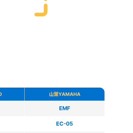
O
山葉YAMAHA
EMF
EC-05