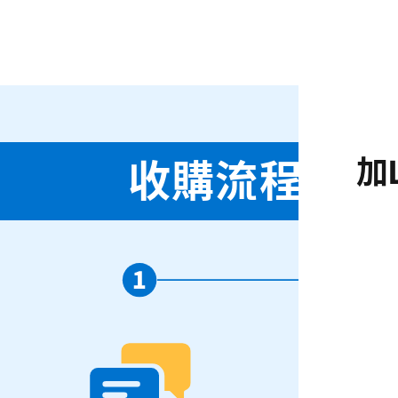
加
收購流程