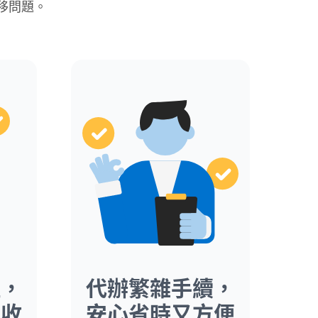
移問題。
理，
代辦繁雜手續，
價收
安心省時又方便