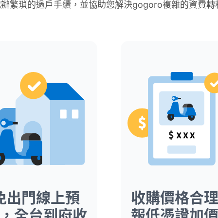
辦繁瑣的過戶手續，並協助您解決gogoro複雜的資費轉
免出門線上預
收購價格合
，全台到府收
報低憑證加