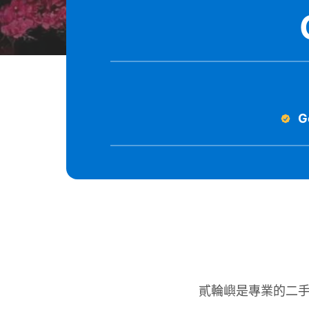
G
貳輪嶼是專業的二手