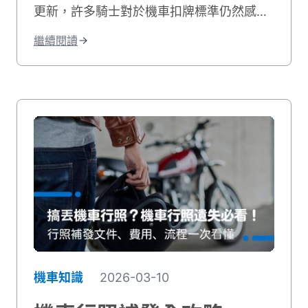
更新，許多騎士對於機車扣牌標準仍然感到
困惑。究竟什麼情況下會被扣牌？如何才能
繼續閱讀
避免這種處罰？自2023年6月30日起，台灣
交通管理處罰條例變得更加嚴格。根據最新
規定，若行車速度超過規定最高時速40公里
以上，將以「危險駕駛」舉發。違規者不僅
需支付高額罰鍰，還可能面臨車牌被吊扣長
達6個月的嚴厲處分。無論您是新手騎士還
是有經驗的機車駕駛，了解機車扣牌標準對
於避免不必要的麻煩至關重要。本文將詳細
解析導致扣牌的常見違規行為、扣牌後的領
回流程，以及如何有效避免這些處罰。
機車知識
2026-03-10