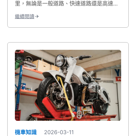
里，無論是一般道路、快速道路還是高速公
路，一律面臨車牌吊扣 6 個月的處分。這項
繼續閱讀
修法讓不少機車騎士措手不及，尤其是習慣
在省道或郊區路段騎快的騎士，稍不注意就
可能收到裁決書。[貳輪嶼]
(https://2motor.tw/ "貳輪嶼")團隊整理了
機車超速扣牌的完整資訊，包含各路段速限
對照、罰款金額與記點標準、收到通知後的
處理流程，以及申訴、賣車等常見問題，方
便騎士一次查清楚。
機車知識
2026-03-11