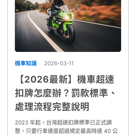
涵蓋正新、建大、騰森、IRC等台灣市場主
流品牌。無論你重視抓地力、耐磨度還是價
格考量，都能在這裡快速找到最適合自己騎
乘習慣的輪胎配置方案。讓我們一起深入了
解如何為愛車挑選理想的輪胎吧！
機車知識
2026-03-11
【2026最新】機車超速
扣牌怎麼辦？罰款標準、
處理流程完整說明
2023 年起，台灣超速扣牌標準已正式調
整，只要行車速度超過規定最高時速 40 公