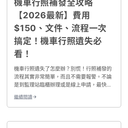
機車行照補發全攻略
【2026最新】費用
$150、文件、流程一次
搞定！機車行照遺失必
看！
機車行照遺失了怎麼辦？別慌！行照補發的
流程其實非常簡單，而且不需要報警。不論
是到監理站臨櫃辦理或是線上申請，最快
30 分鐘就能拿到新行照，費用也只要 150
繼續閱讀
元。本文將完整說明機車行照補發要帶什麼
文件、費用、詳細流程，以及能不能委託代
辦等常見問題，幫你快速解決行照不見的煩
惱！