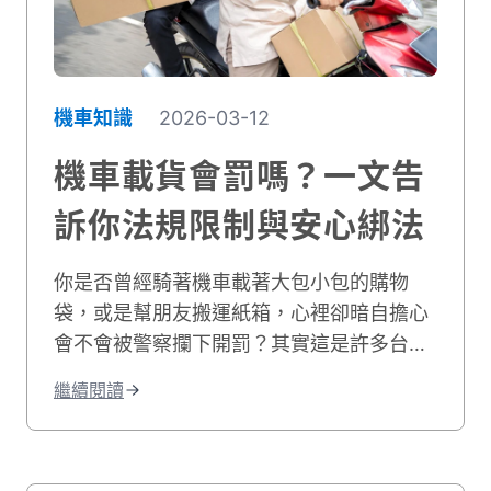
因過度磨損而失去胎紋的老舊輪胎，這種情
況非常危險且違法。由於光頭胎在抓地力會
大幅下降，風險將明顯升高，在台灣，一般
道路使用的輪胎需符合現行交通安全規範；
機車知識
2026-03-12
若胎面磨耗過度、胎紋不足或不符規定，上
機車載貨會罰嗎？一文告
路可能受罰，安全風險也會明顯提高。了解
這些差異，能幫助您做出正確的輪胎選擇，
訴你法規限制與安心綁法
確保行車安全。
你是否曾經騎著機車載著大包小包的購物
袋，或是幫朋友搬運紙箱，心裡卻暗自擔心
會不會被警察攔下開罰？其實這是許多台灣
騎士的共同困擾。關於機車載貨的問題，台
繼續閱讀
灣的機車載物法規確實有明確規範。從貨物
的尺寸、重量，到固定方式，都有具體的標
準。違反規定可能面臨罰款，更重要的是會