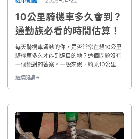
機車知識
2026-04-22
10公里騎機車多久會到？
通勤族必看的時間估算！
每天騎機車通勤的你，是否常常在想10公里
騎機車多久才能到達目的地？這個問題沒有
一個絕對的答案。一般來說，騎乘10公里大
約需要10到25分鐘左右。實際時間會因為許
繼續閱讀
多因素而改變。影響機車通勤時間的關鍵因
素有很多。道路類型是其中之一，市區道路
和快速道路的速限不同。交通狀況也很重
要，尖峰時段通常會塞車。天氣、紅綠燈數
量、個人騎乘習慣都會造成時間差異。這篇
文章將深入探討不同情況下的騎乘時間。我
們會分析各種道路類型所需的時間、說明影