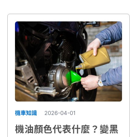
穩壓器，負責把發電機輸出的交流電整流並
穩壓，讓電瓶與車上電系能穩定使用。它確
保電瓶能安全充電，同時保護車上所有電子
設備不會因為電壓過高而損壞。沒有正常運
作的整流器，您的愛車可能面臨電瓶過度充
電、電壓不穩，甚至在路上突然拋錨的風
險。選擇正確的零件與適當的維護方式，能
確保充電系統長期穩定運作，減少不必要的
磨損，也能節省未來高額的維修費用。這篇
文章將帶您深入了解整流器的工作原理、如
何判斷是否故障，以及更換時的價格範圍。
讓看似複雜的電系知識，變得淺顯易懂。
機車知識
2026-04-01
機油顏色代表什麼？變黑