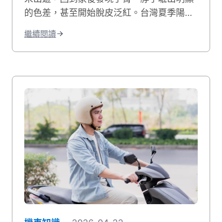
的色差，甚至開始脫皮泛紅。台灣夏季陽光
強烈，騎車時風吹過來雖然涼爽，但紫外線
繼續閱讀
的傷害其實一點也沒減少。許多人以為騎車
防曬只是愛美的選擇，其實這更是保護肌膚
健康的重要課題。當你騎車移動時，皮膚接
受的紫外線曝曬量比步行多出好幾倍，長期
下來容易造成曬傷、曬黑，甚至加速肌膚老
化。別擔心，做好紫外線防護並不複雜！本
文將帶你了解台灣氣候下的曝曬風險，並分
享從頭部到腳部的完整防曬裝備選擇。只要
掌握正確方法，你也能在享受騎車樂趣的同
時，有效保護肌膚，遠離曬傷困擾。