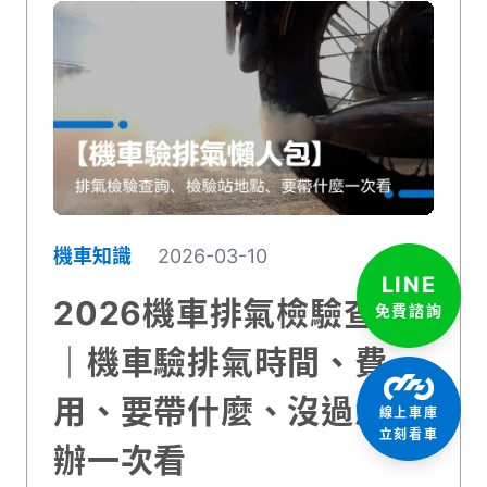
機車知識
2026-03-10
LINE
2026機車排氣檢驗查詢
免費諮詢
｜機車驗排氣時間、費
用、要帶什麼、沒過怎麼
線上車庫
立刻看車
辦一次看