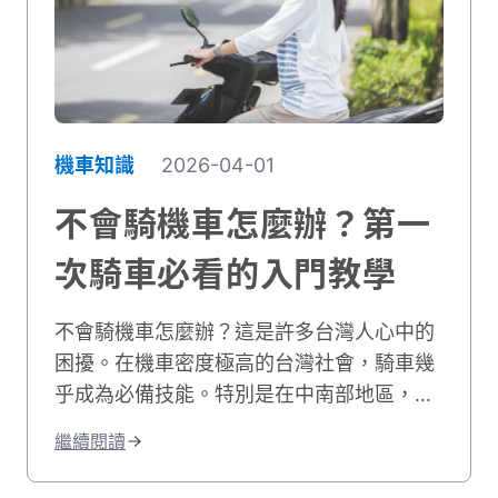
變化會告訴您引擎的真實狀況。學會判讀這
些顏色信號，您就能精準掌握更換時機，既
省錢又能保護愛車。接下來，我們會帶您認
識不同機油變黑程度代表的意義，讓您從此
不再被保養廠牽著鼻子走。
機車知識
2026-04-01
不會騎機車怎麼辦？第一
次騎車必看的入門教學
不會騎機車怎麼辦？這是許多台灣人心中的
困擾。在機車密度極高的台灣社會，騎車幾
乎成為必備技能。特別是在中南部地區，沒
有機車就像少了一雙腿。但別擔心，每個人
繼續閱讀
都是從不會開始的。這篇機車新手教學將帶
你了解完整的學騎機車方法。從心理建設到