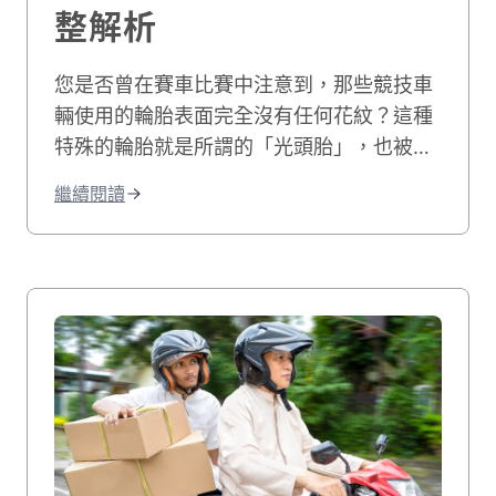
整解析
您是否曾在賽車比賽中注意到，那些競技車
輛使用的輪胎表面完全沒有任何花紋？這種
特殊的輪胎就是所謂的「光頭胎」，也被稱
為熱熔胎或競技專用胎。與我們日常使用的
繼續閱讀
一般輪胎截然不同，它擁有光滑如鏡的胎
面，專為賽道上的極限性能而設計。光頭胎
最大的特色在於無胎紋設計，能提供最大的
接地面積。在乾燥路面上，這種設計帶來驚
人的抓地力表現。當輪胎與賽道摩擦升溫至
工作溫度後，胎面會軟化產生強大黏附力，
讓賽車能以更高速度過彎。不過，台灣的車
主需要特別注意：光頭胎分為2種截然不同
的類型。第一種是專業賽車使用的高性能競
技輪胎，僅限於賽道環境使用。第二種則是