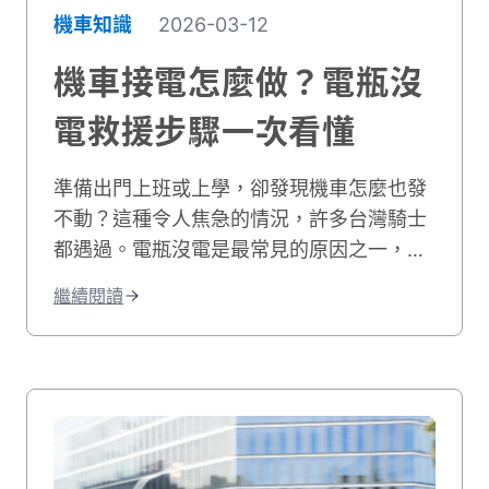
機車知識
2026-03-12
機車接電怎麼做？電瓶沒
電救援步驟一次看懂
準備出門上班或上學，卻發現機車怎麼也發
不動？這種令人焦急的情況，許多台灣騎士
都遇過。電瓶沒電是最常見的原因之一，特
別是在潮濕多雨的天氣或長時間沒有騎乘
繼續閱讀
後。現代機車大多採用噴射引擎系統，已經
無法使用傳統的踩發桿來緊急啟動。因此，
當電瓶沒電時，學會正確的機車救援方法就
變得格外重要。本文將帶您完整了解機車接
電的實用知識。我們會教您如何判斷是否真
的是電瓶問題、需要準備哪些工具、正確的