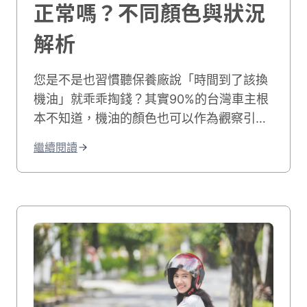
正常嗎？不同顏色與狀況
解析
您是不是也習慣聽保養廠說「時間到了該換
機油」就乖乖掏錢？其實90%的台灣車主根
本不知道，機油的顏色也可以作為觀察引擎
與機油狀態的參考。就像人要定期做健康檢
繼續閱讀
查一樣，引擎也需要透過機油顏色來判斷狀
態。很多人以為「1,000-2,000公里就要
換」是鐵律，但這個觀念早就過時了。看不
懂機油變黑背後的信號，可能會讓您面臨兩
種風險。第一種是被當成冤大頭，明明還能
用卻被要求更換。第二種更嚴重，拖太久不
換導致引擎拉缸，維修費用動輒數萬元起
跳。其實機油就像引擎的血液，機油顏色的