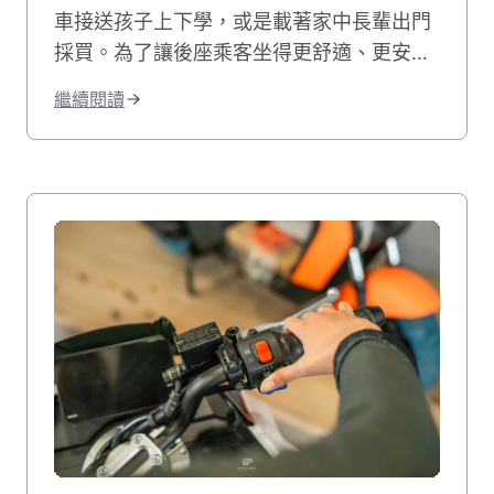
車接送孩子上下學，或是載著家中長輩出門
採買。為了讓後座乘客坐得更舒適、更安
全，不少騎士都會考慮加裝機車靠背。這項
繼續閱讀
機車配件確實能提升騎乘體驗，特別是長途
騎乘時，能有效減輕後座乘客的疲勞感。然
而，在決定為愛車加裝靠背之前，您必須先
了解相關法規。根據台灣道路交通安全規
則，機車改裝配件有明確規範。安裝的靠背
必須固定穩固，高度不可超過駕駛肩部，寬
度也不能超過機車把手。這些限制都是為了
確保後座安全，避免影響行車穩定性。本文
將為您完整整理機車靠背的法規規定、安裝
注意事項，以及選購要點。無論您是想提升
孩子的乘坐安全，還是讓家人更舒適，這篇
指南都能幫助您在合法的前提下，做出最適
合的選擇。