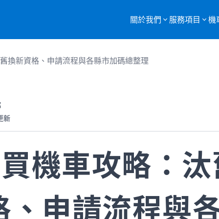
關於我們
服務項目
機
服務項目總覽
汰舊換新資格、申請流程與各縣市加碼總整理
購買二手機車
重機車托運
部
更新
監理站代辦
機車報廢
26買機車攻略：汰
格、申請流程與