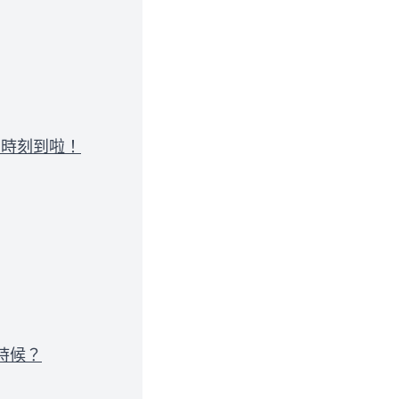
的時刻到啦！
時候？