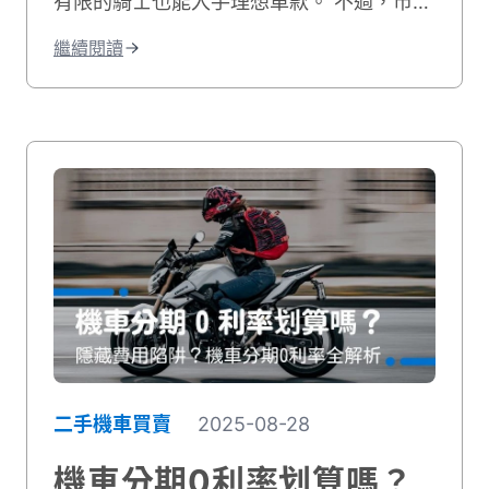
有限的騎士也能入手理想車款。 不過，市面
上的分期方案常出現利率不透明、手續費偏
繼續閱讀
高的情況，甚至在標榜「二手機車分期零利
率」的廣告中，也可能藏有隱形費用或利息
轉嫁，讓人誤以為省錢，實際上卻多花成
本。 在這篇文章裡，我們會帶你完整解析二
手機車分期利率的計算方式，深入說明零利
率方案的真相，同時介紹貳輪嶼推出的分期
零利率活動，讓你在購車時能有更透明的資
訊，安心規劃分期付款。
二手機車買賣
2025-08-28
機車分期0利率划算嗎？