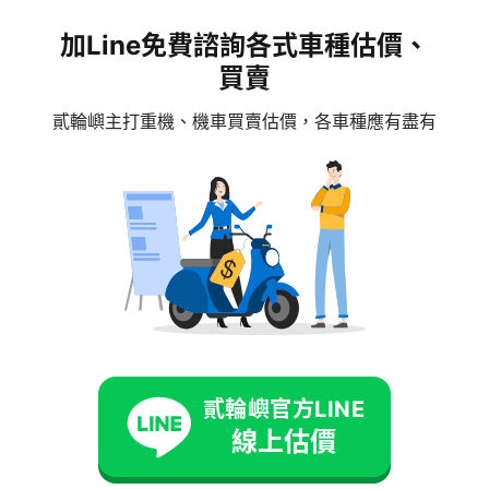
在貳輪嶼，我們經常遇到學生來詢問購車相
加Line免費諮詢各式車種估價、
關的問題，最常見的包含，今年是否有機車
買賣
學生專案？18 歲買機車分期要不要保人？學
生能不能自己辦機車分期付款？等等，這些
貳輪嶼主打重機、機車買賣估價，各車種應有盡有
繼續閱讀
都是即將購車時最在意的問題。為了幫助學
生族群更清楚掌握資訊，我們整理了學生機
車分期條件、購車優惠與補助、分期流程、
利率試算，以及不同還款方式，並額外蒐集
了 Dcard 上跟機車分期相關、學生們最常討
論的真實經驗。文章最後，我們也會分享一
個結合價格優勢，與分期零利率的方案，讓
學生能更輕鬆、也更安心地規劃購車計畫。
貳輪嶼官方LINE
線上估價