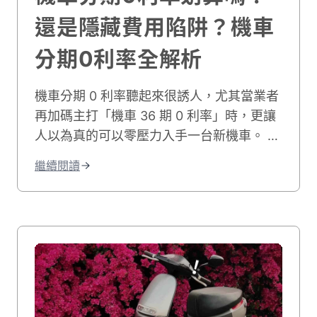
還是隱藏費用陷阱？機車
分期0利率全解析
機車分期 0 利率聽起來很誘人，尤其當業者
再加碼主打「機車 36 期 0 利率」時，更讓
人以為真的可以零壓力入手一台新機車。 但
「零利率」的背後，真的完全沒有額外費用
繼續閱讀
嗎？市面上許多號稱機車分期 0 利率的方
案，實際上可能藏有 __利息轉嫁、手續費變
相提高、折扣被吃掉等隱藏成本__。 為了釐
清真相，這篇文章將從實際分期利率、各大
品牌零利率方案比較，到常見的機車分期零
利率陷阱、申辦條件與 PTT 網友熱議問題
全面整理，__幫助你真正了解機車分期 0 利
率到底划不划算，誰又適合申請這類方案