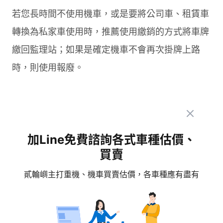
若您長時間不使用機車，或是要將公司車、租賃車
轉換為私家車使用時，推薦使用繳銷的方式將車牌
繳回監理站；如果是確定機車不會再次掛牌上路
時，則使用報廢。
常有人問，機車能不能繳銷後報廢，理論上是
加Line免費諮詢各式車種估價、
可行的，因為車牌已經繳回監理所銷毀，只需
買賣
要到監理站將「繳銷」更改為「報廢」，再聯
貳輪嶼主打重機、機車買賣估價，各車種應有盡有
繫合格的回收業者將機車車體回收就可以了。