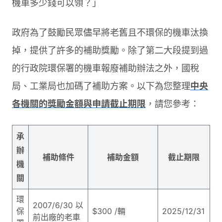
機車多少錢可以領？」
政府為了鼓勵民眾儘早將老舊且不環保的機車汰換
掉，提供了許多的補助獎勵。除了第二大段提到過
的行政院環保署的機車報廢補助辦法之外，國稅
局、工業局也加碼了補助方案。以下為您整理
中央
各機關的獎勵金額與申請截止期限
，請您參考：
承
辦
補助條件
補助金額
截止期限
機
關
環
2007/6/30 以
保
$300 /輛
2025/12/31
前出廠的老車