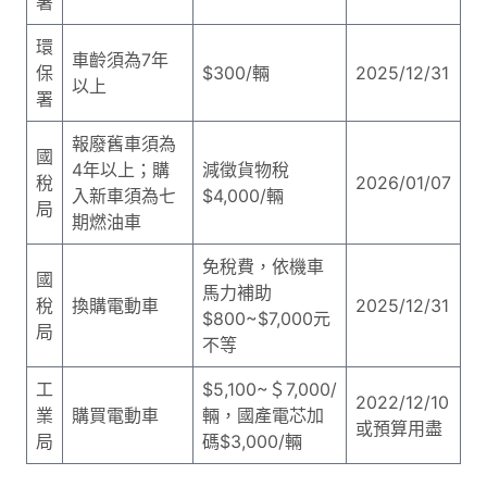
署
環
車齡須為7年
保
$300/輛
2025/12/31
以上
署
報廢舊車須為
國
4年以上；購
減徵貨物稅
稅
2026/01/07
入新車須為七
$4,000/輛
局
期燃油車
免稅費，依機車
國
馬力補助
稅
換購電動車
2025/12/31
$800~$7,000元
局
不等
工
$5,100~＄7,000/
2022/12/10
業
購買電動車
輛，國產電芯加
或預算用盡
局
碼$3,000/輛