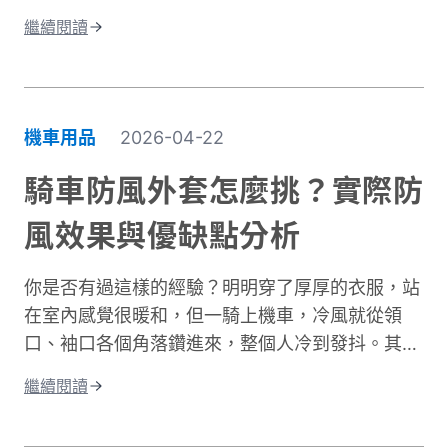
過來雖然涼爽，但紫外線的傷害其實一點也沒減
到兼顧安全、舒適與預算的理想選擇。
繼續閱讀
少。許多人以為騎車防曬只是愛美的選擇，其實這
更是保護肌膚健康的重要課題。當你騎車移動時，
皮膚接受的紫外線曝曬量比步行多出好幾倍，長期
下來容易造成曬傷、曬黑，甚至加速肌膚老化。別
機車用品
2026-04-22
擔心，做好紫外線防護並不複雜！本文將帶你了解
台灣氣候下的曝曬風險，並分享從頭部到腳部的完
騎車防風外套怎麼挑？實際防
整防曬裝備選擇。只要掌握正確方法，你也能在享
風效果與優缺點分析
受騎車樂趣的同時，有效保護肌膚，遠離曬傷困
擾。
你是否有過這樣的經驗？明明穿了厚厚的衣服，站
在室內感覺很暖和，但一騎上機車，冷風就從領
口、袖口各個角落鑽進來，整個人冷到發抖。其實
問題不在於衣服不夠厚，而是缺少真正的防風保
繼續閱讀
護。台灣氣候的冬季雖然氣溫很少跌破0度，但
「台式濕冷」在體感上卻比高緯度國家的乾冷更難