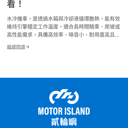
看！
水冷機車，是透過水箱與冷卻液循環散熱，能有效
維持引擎穩定工作溫度，適合長時間騎乘、爬坡或
高性能需求，具備高效率、噪音小、耐用度高且更
環保的優點；相比氣冷，水冷系統的散熱效果更
繼續閱讀
佳，能減少熱衰竭。這篇文章將從水冷引擎的運作
原理開始說起，帶你搞懂水冷和氣冷的差別，接著
整理出水冷機車的優缺點和保養重點。 最後還會
告訴你目前市場上最熱門的水冷機車車款，讓你在
選車前有個清楚的參考依據。