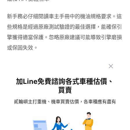
新手務必仔細閱讀車主手冊中的機油規格要求。這
些規格是經過原廠測試驗證的最佳選擇，能確保引
擎獲得適當保護。忽略原廠建議可能導致引擎磨損
或保固失效。
台灣地區溫暖的氣候條件下，若大部分都在平地騎
車，選擇 5W 以上的機油即可滿足需求。這個黏度
加Line免費諮詢各式車種估價、
等級能在各種溫度下提供穩定的潤滑效果。
買賣
貳輪嶼主打重機、機車買賣估價，各車種應有盡有
考量騎乘習慣與環境
每個人的
騎乘習慣
不同，機油選擇也應該相應調