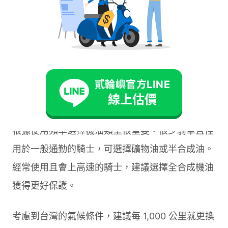
整。經常載重、長途騎乘或高速行駛的騎士，需要
選擇更高等級的機油產品。
台灣濕熱的氣候環境加上走走停停的使用模式，讓
機油工作環境相對嚴苛。在這種條件下，機油更容
貳輪嶼官方LINE
線上估價
易變質和降低效能。
根據使用頻率選擇機油類型很重要。很少騎車且僅
用於一般通勤的騎士，可選擇礦物油或半合成油。
經常使用且會上高速的騎士，建議選擇全合成機油
獲得更好保護。
考慮到台灣的氣候條件，建議每 1,000 公里就更換