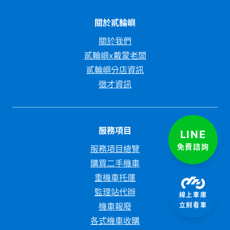
關於貳輪嶼
關於我們
貳輪嶼x戴蒙老闆
貳輪嶼分店資訊
徵才資訊
服務項目
LINE
免費諮詢
服務項目總覽
購買二手機車
重機車托運
監理站代辦
線上車庫
立刻看車
機車報廢
各式機車收購