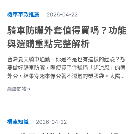
受。主要原因是風寒效應與高濕度熱傳導的雙重夾
擊。當你在冬季騎車時，迎面而來的強風會快速破
機車車款推薦
2026-04-22
壞人體周圍的隔熱空氣層。即使環境溫度有
10°C，在時速 50 公里的風壓下，體感溫度約降至
騎車防曬外套值得買嗎？功能
5 至 6°C 左右，溫降幅度接近一半。 更糟的是，
與選購重點完整解析
台灣冬季平均相對濕度經常高於75%。潮濕空氣傳
導熱量的速度遠快於乾燥空氣。當冷風夾帶著水氣
台灣夏天騎車通勤，你是不是也有這樣的經驗？想
灌進衣服裡，身體必須消耗更多能量去加熱這些水
要做好騎車防曬，隨便買了件號稱「超涼感」的薄
分子，騎車保暖變得格外困難。這就是為什麼一件
外套，結果穿起來像套著不透氣的塑膠袋。太陽確
真正有效的防寒外套對機車族來說不只是選配，而
實擋住了，但汗水卻比下雨還誇張。這種尷尬處
是冬季的必需品。接下來我們將深入分析如何挑選
繼續閱讀
境，許多騎士都遇過。一件真正好的騎車防曬外套
適合的騎車防風外套。
不只是遮陽這麼簡單。它需要兼顧UPF防曬係數、
透氣排汗、還有專為騎行設計的實用細節。本文將
帶你了解如何挑選適合的防曬外套，讓你在烈日下
機車知識
2026-04-22
騎車依然保持舒適，不再當冤大頭。