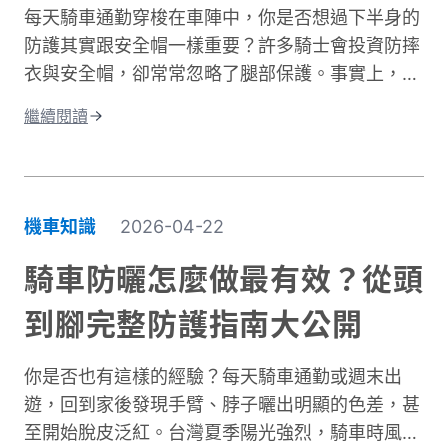
每天騎車通勤穿梭在車陣中，你是否想過下半身的
防護其實跟安全帽一樣重要？許多騎士會投資防摔
衣與安全帽，卻常常忽略了腿部保護。事實上，大
腿與膝蓋是機車事故中最容易受傷的部位之一。根
繼續閱讀
據交通部統計，機車事故傷亡中，頭部仍是最高致
命風險部位，但下半身的膝蓋與腿部磨擦傷與骨折
同樣是常見嚴重傷害類型，且往往是防護最不足的
部位。專業的機車防摔褲內建護膝、採用耐磨材
機車知識
2026-04-22
質，能在摔車瞬間提供關鍵保護。這與一般牛仔褲
或休閒褲有著根本性的差異。在台灣這個機車密度
騎車防曬怎麼做最有效？從頭
極高的環境中，道路狀況複雜、天氣多變。突然下
到腳完整防護指南大公開
雨導致路面濕滑、緊急煞車、車流密集，都讓騎士
面臨更高風險。完整的騎士防護裝備不只是追求外
你是否也有這樣的經驗？每天騎車通勤或週末出
型，更是守護生命的投資。本文將深入解析機車防
遊，回到家後發現手臂、脖子曬出明顯的色差，甚
摔褲的防護原理、材質差異、CE認證標準，以及
至開始脫皮泛紅。台灣夏季陽光強烈，騎車時風吹
如何根據通勤或長途需求進行防摔褲選購。讓你找