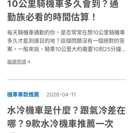
10公里騎機車多久會到？通
勤族必看的時間估算！
每天騎機車通勤的你，是否常常在想10公里騎機車
多久才能到達目的地？這個問題沒有一個絕對的答
案。一般來說，騎乘10公里大約需要10到25分鐘
左右。實際時間會因為許多因素而改變。影響機車
繼續閱讀
通勤時間的關鍵因素有很多。道路類型是其中之
一，市區道路和快速道路的速限不同。交通狀況也
很重要，尖峰時段通常會塞車。天氣、紅綠燈數
量、個人騎乘習慣都會造成時間差異。這篇文章將
機車車款推薦
2026-04-11
深入探討不同情況下的騎乘時間。我們會分析各種
道路類型所需的時間、說明影響通勤的主要因素。
水冷機車是什麼？跟氣冷差在
同時也會分享實用的時間規劃技巧，讓你每天出門
哪？9款水冷機車推薦一次
前都能準確估算所需時間。不論你是新手騎士還是
資深通勤族，都能找到適合自己的參考資訊！