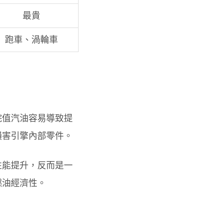
最貴
跑車、渦輪車
烷值汽油容易導致提
損害引擎內部零件。
性能提升，反而是一
燃油經濟性。