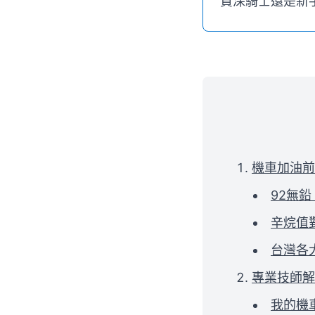
資深騎士還是新
機車加油前
92無鉛
辛烷值
台灣各
專業技師解
我的機