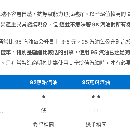
越不容易自燃，抗爆震能力也就越好。以辛烷值較高的 9
不易產生異常燃燒現象，但
這並不意味著 98 汽油對所有
常比 95 汽油每公升貴上 3-5 元，95 汽油每公升則高於 9
機車，特別是壓縮比較低的引擎，使用 95 汽油已經足夠
。只有當製造商明確建議使用高辛烷值汽油時，才有必要選
92無鉛汽油
95無鉛汽油
★
★★
比
低
中
幾乎相同
幾乎相同