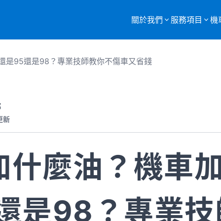
關於我們
服務項目
機
服務項目總覽
還是95還是98？專業技師教你不傷車又省錢
購買二手機車
重機車托運
部
更新
監理站代辦
機車報廢
加什麼油？機車加
5還是98？專業技