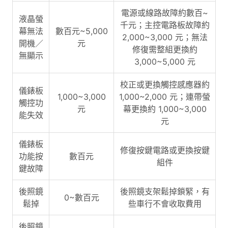
電源或線路故障約數百~
液晶螢
千元；主控電路板故障約
幕無法
數百元~5,000
2,000~3,000 元；無法
開機／
元
修復需整組更換約
無顯示
3,000~5,000 元
校正或更換觸控感應器約
儀錶板
1,000~3,000
1,000~2,000 元；連帶螢
觸控功
元
幕更換約 1,000~3,000
能失效
元
儀錶板
修復按鍵電路或更換按鍵
功能按
數百元
組件
鍵故障
後照鏡
後照鏡支架鬆掉鎖緊，有
0~數百元
鬆掉
些車行不會收取費用
後照鏡