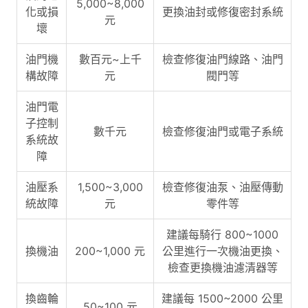
5,000~8,000
化或損
更換油封或修復密封系統
元
壞
油門機
數百元~上千
檢查修復油門線路、油門
構故障
元
閥門等
油門電
子控制
數千元
檢查修復油門或電子系統
系統故
障
油壓系
1,500~3,000
檢查修復油泵、油壓傳動
統故障
元
零件等
建議每騎行 800~1000
換機油
200~1,000 元
公里進行一次機油更換、
檢查更換機油濾清器等
換齒輪
建議每 1500~2000 公里
50~100 元