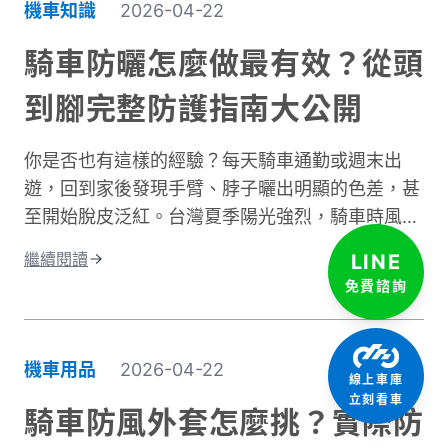
機車知識
2026-04-22
質，能在摔車瞬間提供關鍵保護。這與一般牛仔褲
或休閒褲有著根本性的差異。在台灣這個機車密度
騎車防曬怎麼做最有效？從頭
極高的環境中，道路狀況複雜、天氣多變。突然下
到腳完整防護指南大公開
雨導致路面濕滑、緊急煞車、車流密集，都讓騎士
面臨更高風險。完整的騎士防護裝備不只是追求外
你是否也有這樣的經驗？每天騎車通勤或週末出
型，更是守護生命的投資。本文將深入解析機車防
遊，回到家後發現手臂、脖子曬出明顯的色差，甚
摔褲的防護原理、材質差異、CE認證標準，以及
至開始脫皮泛紅。台灣夏季陽光強烈，騎車時風吹
如何根據通勤或長途需求進行防摔褲選購。讓你找
過來雖然涼爽，但紫外線的傷害其實一點也沒減
到兼顧安全、舒適與預算的理想選擇。
繼續閱讀
LINE
少。許多人以為騎車防曬只是愛美的選擇，其實這
免費諮詢
更是保護肌膚健康的重要課題。當你騎車移動時，
皮膚接受的紫外線曝曬量比步行多出好幾倍，長期
下來容易造成曬傷、曬黑，甚至加速肌膚老化。別
機車用品
2026-04-22
線上車庫
擔心，做好紫外線防護並不複雜！本文將帶你了解
立刻看車
台灣氣候下的曝曬風險，並分享從頭部到腳部的完
騎車防風外套怎麼挑？實際防
整防曬裝備選擇。只要掌握正確方法，你也能在享