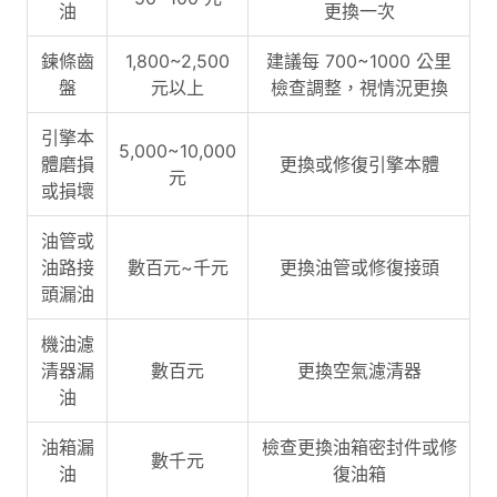
油
更換一次
鍊條齒
1,800~2,500
建議每 700~1000 公里
盤
元以上
檢查調整，視情況更換
引擎本
5,000~10,000
體磨損
更換或修復引擎本體
元
或損壞
油管或
油路接
數百元~千元
更換油管或修復接頭
頭漏油
機油濾
清器漏
數百元
更換空氣濾清器
油
油箱漏
檢查更換油箱密封件或修
數千元
油
復油箱