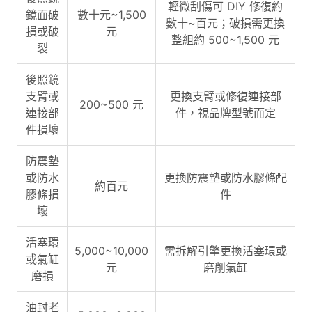
輕微刮傷可 DIY 修復約
鏡面破
數十元~1,500
數十~百元；破損需更換
損或破
元
整組約 500~1,500 元
裂
後照鏡
支臂或
更換支臂或修復連接部
200~500 元
連接部
件，視品牌型號而定
件損壞
防震墊
或防水
更換防震墊或防水膠條配
約百元
膠條損
件
壞
活塞環
5,000~10,000
需拆解引擎更換活塞環或
或氣缸
元
磨削氣缸
磨損
油封老