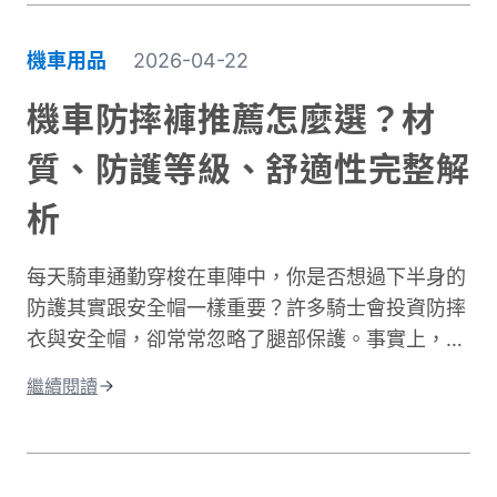
機車用品
2026-04-22
機車防摔褲推薦怎麼選？材
質、防護等級、舒適性完整解
析
每天騎車通勤穿梭在車陣中，你是否想過下半身的
防護其實跟安全帽一樣重要？許多騎士會投資防摔
衣與安全帽，卻常常忽略了腿部保護。事實上，大
腿與膝蓋是機車事故中最容易受傷的部位之一。根
繼續閱讀
據交通部統計，機車事故傷亡中，頭部仍是最高致
命風險部位，但下半身的膝蓋與腿部磨擦傷與骨折
同樣是常見嚴重傷害類型，且往往是防護最不足的
部位。專業的機車防摔褲內建護膝、採用耐磨材