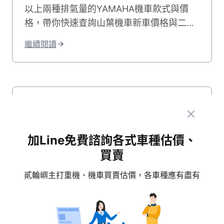
以上兩種排氣量的YAMAHA機車款式與價
格，帶你快速查詢山葉機車新車價格與二手
價，文末也推薦專業的連鎖二手機車行，幫
繼續閱讀
你用合理價格找到適合的車款！
加Line免費諮詢各式車種估價、
買賣
貳輪嶼主打重機、機車買賣估價，各車種應有盡有
機車車款推薦
2026-01-29