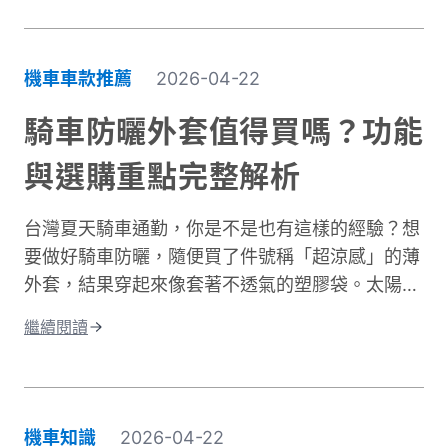
「台式濕冷」在體感上卻比高緯度國家的乾冷更難
受。主要原因是風寒效應與高濕度熱傳導的雙重夾
擊。當你在冬季騎車時，迎面而來的強風會快速破
機車車款推薦
2026-04-22
壞人體周圍的隔熱空氣層。即使環境溫度有
10°C，在時速 50 公里的風壓下，體感溫度約降至
騎車防曬外套值得買嗎？功能
5 至 6°C 左右，溫降幅度接近一半。 更糟的是，
與選購重點完整解析
台灣冬季平均相對濕度經常高於75%。潮濕空氣傳
導熱量的速度遠快於乾燥空氣。當冷風夾帶著水氣
台灣夏天騎車通勤，你是不是也有這樣的經驗？想
灌進衣服裡，身體必須消耗更多能量去加熱這些水
要做好騎車防曬，隨便買了件號稱「超涼感」的薄
分子，騎車保暖變得格外困難。這就是為什麼一件
外套，結果穿起來像套著不透氣的塑膠袋。太陽確
真正有效的防寒外套對機車族來說不只是選配，而
實擋住了，但汗水卻比下雨還誇張。這種尷尬處
是冬季的必需品。接下來我們將深入分析如何挑選
繼續閱讀
境，許多騎士都遇過。一件真正好的騎車防曬外套
適合的騎車防風外套。
不只是遮陽這麼簡單。它需要兼顧UPF防曬係數、
透氣排汗、還有專為騎行設計的實用細節。本文將
帶你了解如何挑選適合的防曬外套，讓你在烈日下
機車知識
2026-04-22