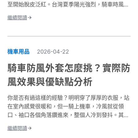
至開始脫皮泛紅。台灣夏季陽光強烈，騎車時風吹
如何根據通勤或長途需求進行防摔褲選購。讓你找
過來雖然涼爽，但紫外線的傷害其實一點也沒減
到兼顧安全、舒適與預算的理想選擇。
繼續閱讀
少。許多人以為騎車防曬只是愛美的選擇，其實這
更是保護肌膚健康的重要課題。當你騎車移動時，
皮膚接受的紫外線曝曬量比步行多出好幾倍，長期
下來容易造成曬傷、曬黑，甚至加速肌膚老化。別
機車用品
2026-04-22
擔心，做好紫外線防護並不複雜！本文將帶你了解
台灣氣候下的曝曬風險，並分享從頭部到腳部的完
騎車防風外套怎麼挑？實際防
整防曬裝備選擇。只要掌握正確方法，你也能在享
風效果與優缺點分析
受騎車樂趣的同時，有效保護肌膚，遠離曬傷困
擾。
你是否有過這樣的經驗？明明穿了厚厚的衣服，站
在室內感覺很暖和，但一騎上機車，冷風就從領
口、袖口各個角落鑽進來，整個人冷到發抖。其實
問題不在於衣服不夠厚，而是缺少真正的防風保
繼續閱讀
護。台灣氣候的冬季雖然氣溫很少跌破0度，但