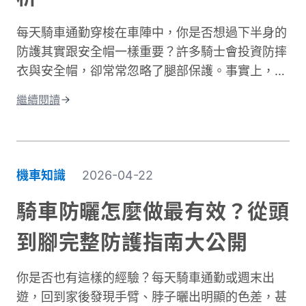
每天騎車通勤穿梭在車陣中，你是否想過下半身的
防護其實跟安全帽一樣重要？許多騎士會投資防摔
衣與安全帽，卻常常忽略了腿部保護。事實上，大
腿與膝蓋是機車事故中最容易受傷的部位之一。根
繼續閱讀
據交通部統計，機車事故傷亡中，頭部仍是最高致
命風險部位，但下半身的膝蓋與腿部磨擦傷與骨折
同樣是常見嚴重傷害類型，且往往是防護最不足的
部位。專業的機車防摔褲內建護膝、採用耐磨材
機車知識
2026-04-22
質，能在摔車瞬間提供關鍵保護。這與一般牛仔褲
或休閒褲有著根本性的差異。在台灣這個機車密度
騎車防曬怎麼做最有效？從頭
極高的環境中，道路狀況複雜、天氣多變。突然下
到腳完整防護指南大公開
雨導致路面濕滑、緊急煞車、車流密集，都讓騎士
面臨更高風險。完整的騎士防護裝備不只是追求外
你是否也有這樣的經驗？每天騎車通勤或週末出
型，更是守護生命的投資。本文將深入解析機車防
遊，回到家後發現手臂、脖子曬出明顯的色差，甚
摔褲的防護原理、材質差異、CE認證標準，以及