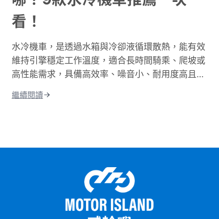
資深通勤族，都能找到適合自己的參考資訊！
看！
水冷機車，是透過水箱與冷卻液循環散熱，能有效
維持引擎穩定工作溫度，適合長時間騎乘、爬坡或
高性能需求，具備高效率、噪音小、耐用度高且更
環保的優點；相比氣冷，水冷系統的散熱效果更
繼續閱讀
佳，能減少熱衰竭。這篇文章將從水冷引擎的運作
原理開始說起，帶你搞懂水冷和氣冷的差別，接著
整理出水冷機車的優缺點和保養重點。 最後還會
告訴你目前市場上最熱門的水冷機車車款，讓你在
選車前有個清楚的參考依據。