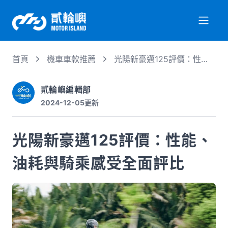
首頁
機車車款推薦
光陽新豪邁125評價：性
關於我們
能、油耗與騎乘感受全面評
比
貳輪嶼編輯部
2024-12-05
更新
服務項目
光陽新豪邁125評價：性能、
機車行情
油耗與騎乘感受全面評比
專業文章
徵才資訊