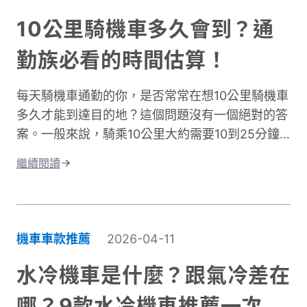
騎車依然保持舒適，不再當冤大頭。
10公里騎機車多久會到？通
勤族必看的時間估算！
每天騎機車通勤的你，是否常常在想10公里騎機車
多久才能到達目的地？這個問題沒有一個絕對的答
案。一般來說，騎乘10公里大約需要10到25分鐘
左右。實際時間會因為許多因素而改變。影響機車
繼續閱讀
通勤時間的關鍵因素有很多。道路類型是其中之
一，市區道路和快速道路的速限不同。交通狀況也
很重要，尖峰時段通常會塞車。天氣、紅綠燈數
量、個人騎乘習慣都會造成時間差異。這篇文章將
機車車款推薦
2026-04-11
深入探討不同情況下的騎乘時間。我們會分析各種
道路類型所需的時間、說明影響通勤的主要因素。
水冷機車是什麼？跟氣冷差在
同時也會分享實用的時間規劃技巧，讓你每天出門
哪？9款水冷機車推薦一次
前都能準確估算所需時間。不論你是新手騎士還是