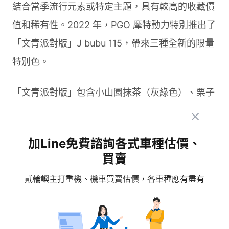
結合當季流行元素或特定主題，具有較高的收藏價
值和稀有性。2022 年，PGO 摩特動力特別推出了
「文青派對版」J bubu 115，帶來三種全新的限量
特別色。
「文青派對版」包含小山園抹茶（灰綠色）、栗子
蒙布朗（奶茶色）和雲朵白乳酪（羊絨白色）三種
獨特配色。這些色彩靈感源自文青生活美學，搭配
加Line免費諮詢各式車種估價、
歐式設計風格，使 J bubu 115 的獨特性更上一層
買賣
樓。「文青派對版」的售價為75,000元，雖然在
貳輪嶼主打重機、機車買賣估價，各車種應有盡有
硬體配備上與標準版相同，但獨特的外觀設計讓騎
士能夠感受到派對般的愉悅氣氛，成為街頭上的文
青騎士。