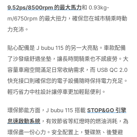
9.52ps/8500rpm 的最大馬力
和 0.93kg-
m/6750rpm 的最大扭力，確保您在城市騎乘時動
力充沛。
貼心配備是 J bubu 115 的另一大亮點。車款配備
了沙發級舒適坐墊，讓長時間騎乘也不感疲勞。大
容量車廂空間滿足日常收納需求，而 USB QC 2.0
快充接口則確保您的電子設備隨時保持電力充足。
輕巧省力中柱設計讓停車更加輕鬆便利。
環保節能方面，J bubu 115 搭載
STOP&GO 引擎
怠速啟動系統
，有效節省等紅燈時的燃油消耗，為
環保盡一份心力。安全配置上，雙碟煞、後雙避