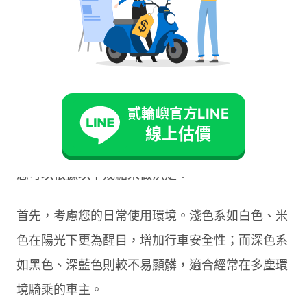
選擇理想 J bubu 115 顏
色的實用建議
貳輪嶼官方LINE
挑選一款適合自己的 J bubu 115 顏色不僅關乎個
線上估價
人喜好，更能展現獨特風格。在眾多色彩選擇中，
您可以根據以下幾點來做決定：
首先，考慮您的日常使用環境。淺色系如白色、米
色在陽光下更為醒目，增加行車安全性；而深色系
如黑色、深藍色則較不易顯髒，適合經常在多塵環
境騎乘的車主。