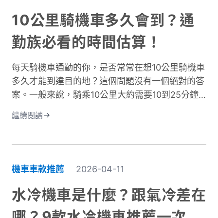
騎車依然保持舒適，不再當冤大頭。
10公里騎機車多久會到？通
勤族必看的時間估算！
每天騎機車通勤的你，是否常常在想10公里騎機車
多久才能到達目的地？這個問題沒有一個絕對的答
案。一般來說，騎乘10公里大約需要10到25分鐘
左右。實際時間會因為許多因素而改變。影響機車
繼續閱讀
通勤時間的關鍵因素有很多。道路類型是其中之
一，市區道路和快速道路的速限不同。交通狀況也
很重要，尖峰時段通常會塞車。天氣、紅綠燈數
量、個人騎乘習慣都會造成時間差異。這篇文章將
機車車款推薦
2026-04-11
深入探討不同情況下的騎乘時間。我們會分析各種
道路類型所需的時間、說明影響通勤的主要因素。
水冷機車是什麼？跟氣冷差在
同時也會分享實用的時間規劃技巧，讓你每天出門
哪？9款水冷機車推薦一次
前都能準確估算所需時間。不論你是新手騎士還是