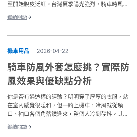
至開始脫皮泛紅。台灣夏季陽光強烈，騎車時風吹
如何根據通勤或長途需求進行防摔褲選購。讓你找
過來雖然涼爽，但紫外線的傷害其實一點也沒減
到兼顧安全、舒適與預算的理想選擇。
繼續閱讀
少。許多人以為騎車防曬只是愛美的選擇，其實這
更是保護肌膚健康的重要課題。當你騎車移動時，
皮膚接受的紫外線曝曬量比步行多出好幾倍，長期
下來容易造成曬傷、曬黑，甚至加速肌膚老化。別
機車用品
2026-04-22
擔心，做好紫外線防護並不複雜！本文將帶你了解
台灣氣候下的曝曬風險，並分享從頭部到腳部的完
騎車防風外套怎麼挑？實際防
整防曬裝備選擇。只要掌握正確方法，你也能在享
風效果與優缺點分析
受騎車樂趣的同時，有效保護肌膚，遠離曬傷困
擾。
你是否有過這樣的經驗？明明穿了厚厚的衣服，站
在室內感覺很暖和，但一騎上機車，冷風就從領
口、袖口各個角落鑽進來，整個人冷到發抖。其實
問題不在於衣服不夠厚，而是缺少真正的防風保
繼續閱讀
護。台灣氣候的冬季雖然氣溫很少跌破0度，但