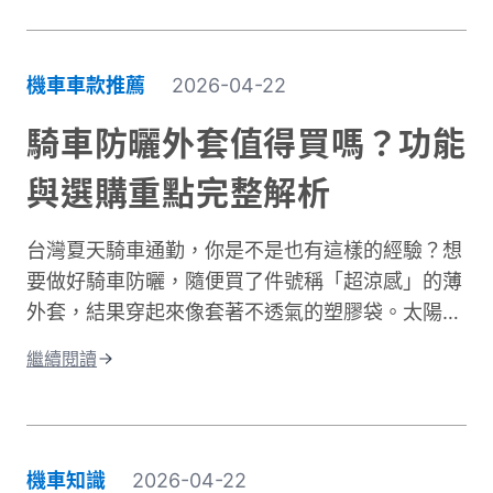
「台式濕冷」在體感上卻比高緯度國家的乾冷更難
受。主要原因是風寒效應與高濕度熱傳導的雙重夾
擊。當你在冬季騎車時，迎面而來的強風會快速破
機車車款推薦
2026-04-22
壞人體周圍的隔熱空氣層。即使環境溫度有
10°C，在時速 50 公里的風壓下，體感溫度約降至
騎車防曬外套值得買嗎？功能
5 至 6°C 左右，溫降幅度接近一半。 更糟的是，
與選購重點完整解析
台灣冬季平均相對濕度經常高於75%。潮濕空氣傳
導熱量的速度遠快於乾燥空氣。當冷風夾帶著水氣
台灣夏天騎車通勤，你是不是也有這樣的經驗？想
灌進衣服裡，身體必須消耗更多能量去加熱這些水
要做好騎車防曬，隨便買了件號稱「超涼感」的薄
分子，騎車保暖變得格外困難。這就是為什麼一件
外套，結果穿起來像套著不透氣的塑膠袋。太陽確
真正有效的防寒外套對機車族來說不只是選配，而
實擋住了，但汗水卻比下雨還誇張。這種尷尬處
是冬季的必需品。接下來我們將深入分析如何挑選
繼續閱讀
境，許多騎士都遇過。一件真正好的騎車防曬外套
適合的騎車防風外套。
不只是遮陽這麼簡單。它需要兼顧UPF防曬係數、
透氣排汗、還有專為騎行設計的實用細節。本文將
帶你了解如何挑選適合的防曬外套，讓你在烈日下
機車知識
2026-04-22