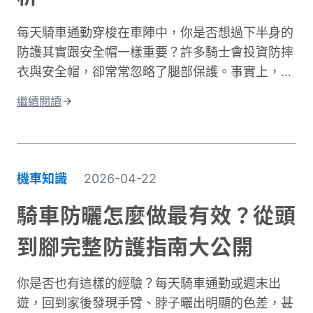
每天騎車通勤穿梭在車陣中，你是否想過下半身的
防護其實跟安全帽一樣重要？許多騎士會投資防摔
衣與安全帽，卻常常忽略了腿部保護。事實上，大
腿與膝蓋是機車事故中最容易受傷的部位之一。根
繼續閱讀
據交通部統計，機車事故傷亡中，頭部仍是最高致
命風險部位，但下半身的膝蓋與腿部磨擦傷與骨折
同樣是常見嚴重傷害類型，且往往是防護最不足的
部位。專業的機車防摔褲內建護膝、採用耐磨材
機車知識
2026-04-22
質，能在摔車瞬間提供關鍵保護。這與一般牛仔褲
或休閒褲有著根本性的差異。在台灣這個機車密度
騎車防曬怎麼做最有效？從頭
極高的環境中，道路狀況複雜、天氣多變。突然下
到腳完整防護指南大公開
雨導致路面濕滑、緊急煞車、車流密集，都讓騎士
面臨更高風險。完整的騎士防護裝備不只是追求外
你是否也有這樣的經驗？每天騎車通勤或週末出
型，更是守護生命的投資。本文將深入解析機車防
遊，回到家後發現手臂、脖子曬出明顯的色差，甚
摔褲的防護原理、材質差異、CE認證標準，以及