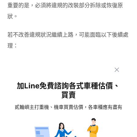
重要的是，必須將違規的改裝部分拆除或恢復原
狀。
若不改善違規狀況繼續上路，可能面臨以下後續處
理：
重複開罰：每次被查獲都會再次開單處罰
車輛扣留：嚴重違規者可能被扣留機車
加Line免費諮詢各式車種估價、
吊銷牌照：屢次違規不改善可能導致牌照被吊
買賣
銷
貳輪嶼主打重機、機車買賣估價，各車種應有盡有
如果您已經安裝了不符合機車擋風鏡規定的改裝配
件，建議儘快處理。最簡單的方式就是直接拆除違
規部分，恢復機車的合法狀態。