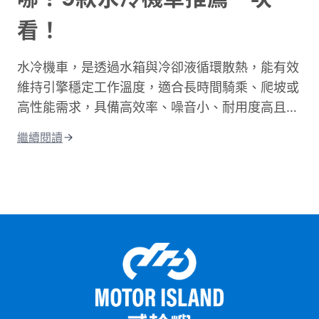
資深通勤族，都能找到適合自己的參考資訊！
看！
水冷機車，是透過水箱與冷卻液循環散熱，能有效
維持引擎穩定工作溫度，適合長時間騎乘、爬坡或
高性能需求，具備高效率、噪音小、耐用度高且更
環保的優點；相比氣冷，水冷系統的散熱效果更
繼續閱讀
佳，能減少熱衰竭。這篇文章將從水冷引擎的運作
原理開始說起，帶你搞懂水冷和氣冷的差別，接著
整理出水冷機車的優缺點和保養重點。 最後還會
告訴你目前市場上最熱門的水冷機車車款，讓你在
選車前有個清楚的參考依據。