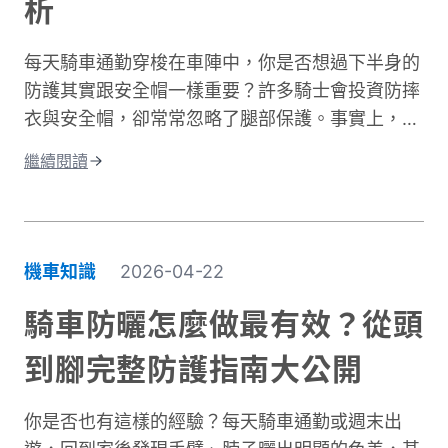
析
每天騎車通勤穿梭在車陣中，你是否想過下半身的
防護其實跟安全帽一樣重要？許多騎士會投資防摔
衣與安全帽，卻常常忽略了腿部保護。事實上，大
腿與膝蓋是機車事故中最容易受傷的部位之一。根
繼續閱讀
據交通部統計，機車事故傷亡中，頭部仍是最高致
命風險部位，但下半身的膝蓋與腿部磨擦傷與骨折
同樣是常見嚴重傷害類型，且往往是防護最不足的
部位。專業的機車防摔褲內建護膝、採用耐磨材
機車知識
2026-04-22
質，能在摔車瞬間提供關鍵保護。這與一般牛仔褲
或休閒褲有著根本性的差異。在台灣這個機車密度
騎車防曬怎麼做最有效？從頭
極高的環境中，道路狀況複雜、天氣多變。突然下
到腳完整防護指南大公開
雨導致路面濕滑、緊急煞車、車流密集，都讓騎士
面臨更高風險。完整的騎士防護裝備不只是追求外
你是否也有這樣的經驗？每天騎車通勤或週末出
型，更是守護生命的投資。本文將深入解析機車防