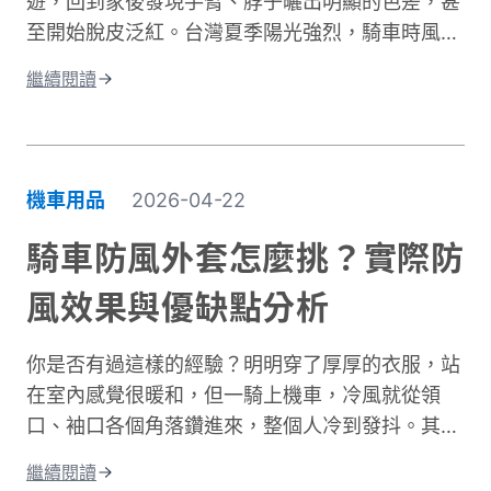
遊，回到家後發現手臂、脖子曬出明顯的色差，甚
摔褲的防護原理、材質差異、CE認證標準，以及
至開始脫皮泛紅。台灣夏季陽光強烈，騎車時風吹
如何根據通勤或長途需求進行防摔褲選購。讓你找
過來雖然涼爽，但紫外線的傷害其實一點也沒減
到兼顧安全、舒適與預算的理想選擇。
繼續閱讀
少。許多人以為騎車防曬只是愛美的選擇，其實這
更是保護肌膚健康的重要課題。當你騎車移動時，
皮膚接受的紫外線曝曬量比步行多出好幾倍，長期
下來容易造成曬傷、曬黑，甚至加速肌膚老化。別
機車用品
2026-04-22
擔心，做好紫外線防護並不複雜！本文將帶你了解
台灣氣候下的曝曬風險，並分享從頭部到腳部的完
騎車防風外套怎麼挑？實際防
整防曬裝備選擇。只要掌握正確方法，你也能在享
風效果與優缺點分析
受騎車樂趣的同時，有效保護肌膚，遠離曬傷困
擾。
你是否有過這樣的經驗？明明穿了厚厚的衣服，站
在室內感覺很暖和，但一騎上機車，冷風就從領
口、袖口各個角落鑽進來，整個人冷到發抖。其實
問題不在於衣服不夠厚，而是缺少真正的防風保
繼續閱讀
護。台灣氣候的冬季雖然氣溫很少跌破0度，但