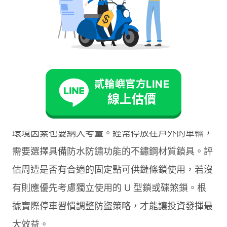
要確認長度足以繞過固定物，同時兼顧材質強度。
機車行或公共停車場人潮較多，電子警報鎖能發揮
額外嚇阻效果。當有人觸碰車輛時，響亮的警報聲
貳輪嶼官方LINE
會吸引周圍注意，迫使小偷放棄行竊。這類產品特
線上估價
別適合搭配其他鎖具使用，形成多層防護。
環境因素也要納入考量。經常停放在戶外的車輛，
需要選擇具備防水防鏽功能的不鏽鋼材質鎖具。評
估周遭是否有合適的固定點可供鏈條鎖使用，若沒
有則應優先考慮獨立使用的 U 型鎖或碟煞鎖。根
據實際停車習慣調整防盜策略，才能讓投資發揮最
大效益。