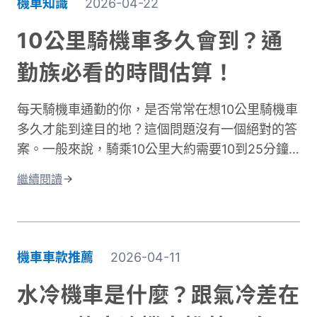
機車知識
2026-04-22
騎車依然保持舒適，不再當冤大頭。
10公里騎機車多久會到？通
勤族必看的時間估算！
每天騎機車通勤的你，是否常常在想10公里騎機車
多久才能到達目的地？這個問題沒有一個絕對的答
案。一般來說，騎乘10公里大約需要10到25分鐘
左右。實際時間會因為許多因素而改變。影響機車
繼續閱讀
通勤時間的關鍵因素有很多。道路類型是其中之
一，市區道路和快速道路的速限不同。交通狀況也
很重要，尖峰時段通常會塞車。天氣、紅綠燈數
量、個人騎乘習慣都會造成時間差異。這篇文章將
機車車款推薦
2026-04-11
深入探討不同情況下的騎乘時間。我們會分析各種
道路類型所需的時間、說明影響通勤的主要因素。
水冷機車是什麼？跟氣冷差在
同時也會分享實用的時間規劃技巧，讓你每天出門