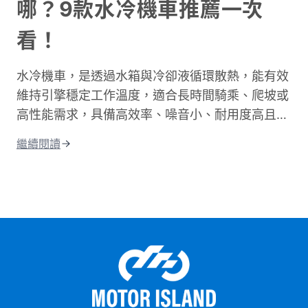
哪？9款水冷機車推薦一次
前都能準確估算所需時間。不論你是新手騎士還是
資深通勤族，都能找到適合自己的參考資訊！
看！
水冷機車，是透過水箱與冷卻液循環散熱，能有效
維持引擎穩定工作溫度，適合長時間騎乘、爬坡或
高性能需求，具備高效率、噪音小、耐用度高且更
環保的優點；相比氣冷，水冷系統的散熱效果更
繼續閱讀
佳，能減少熱衰竭。這篇文章將從水冷引擎的運作
原理開始說起，帶你搞懂水冷和氣冷的差別，接著
整理出水冷機車的優缺點和保養重點。 最後還會
告訴你目前市場上最熱門的水冷機車車款，讓你在
選車前有個清楚的參考依據。