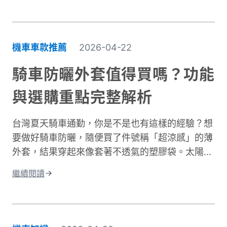
「台式濕冷」在體感上卻比高緯度國家的乾冷更難
受。主要原因是風寒效應與高濕度熱傳導的雙重夾
擊。當你在冬季騎車時，迎面而來的強風會快速破
機車車款推薦
2026-04-22
壞人體周圍的隔熱空氣層。即使環境溫度有
10°C，在時速 50 公里的風壓下，體感溫度約降至
騎車防曬外套值得買嗎？功能
5 至 6°C 左右，溫降幅度接近一半。 更糟的是，
與選購重點完整解析
台灣冬季平均相對濕度經常高於75%。潮濕空氣傳
導熱量的速度遠快於乾燥空氣。當冷風夾帶著水氣
台灣夏天騎車通勤，你是不是也有這樣的經驗？想
灌進衣服裡，身體必須消耗更多能量去加熱這些水
要做好騎車防曬，隨便買了件號稱「超涼感」的薄
分子，騎車保暖變得格外困難。這就是為什麼一件
外套，結果穿起來像套著不透氣的塑膠袋。太陽確
真正有效的防寒外套對機車族來說不只是選配，而
實擋住了，但汗水卻比下雨還誇張。這種尷尬處
是冬季的必需品。接下來我們將深入分析如何挑選
繼續閱讀
境，許多騎士都遇過。一件真正好的騎車防曬外套
適合的騎車防風外套。
不只是遮陽這麼簡單。它需要兼顧UPF防曬係數、
透氣排汗、還有專為騎行設計的實用細節。本文將
帶你了解如何挑選適合的防曬外套，讓你在烈日下