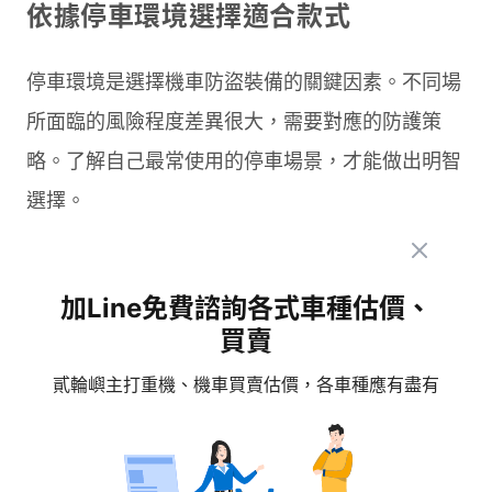
依據停車環境選擇適合款式
停車環境是選擇機車防盜裝備的關鍵因素。不同場
所面臨的風險程度差異很大，需要對應的防護策
略。了解自己最常使用的停車場景，才能做出明智
選擇。
在住宅地下室等相對安全的環境，基本款碟煞鎖就
加Line免費諮詢各式車種估價、
能提供足夠防護。這些區域通常有管制進出，小偷
買賣
作案時間受限，簡單的視覺嚇阻效果即可。
貳輪嶼主打重機、機車買賣估價，各車種應有盡有
路邊停車屬於高風險區域，建議使用 U 型鎖或鏈
條鎖。最好能將車輛與固定物連結，例如路燈柱或
欄杆，讓小偷無法直接搬走整台車。選購鏈條鎖時