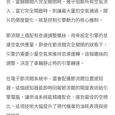
合。當蝴蝶閥片完全關閉時，幾乎阻斷所有空氣流
入；當它完全開啟時，則讓最大量的空氣通過。閥
片的開度變化，就是控制引擎動力的核心機制。
節流閥上還配有怠速調整螺絲，用來設定引擎的怠
速空氣供應量。即使在節流閥完全關閉的狀態下，
引擎仍需要少量空氣來維持怠速運轉。這個螺絲的
調整，決定了車輛靜止時的引擎轉速。
在電子節流閥系統中，還會配備節流閥位置感知
器。這個感知器能即時回報節流閥的開度資訊給引
擎電腦，讓供油系統能精確配合，達到最佳的空燃
比。這項技術大幅提升了現代機車的油耗表現與排