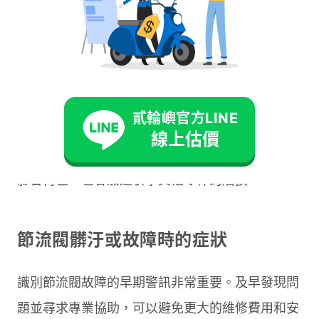
有被充分利用的燃油會以廢氣的形式排出，不僅浪
費金錢，還會增加環境汙染。有些車主會發現，排
氣管開始冒黑煙，這就是燃燒不完全的明顯證據。
此外，引擎性能下降還會帶來其他連鎖反應。為了
貳輪嶼官方LINE
獲得相同的動力輸出，你可能需要更頻繁地催動油
線上估價
門，這反而進一步增加了油耗。長期下來，這不僅
影響荷包，也會加速引擎其他零件的磨損。
節流閥髒汙或故障時的症狀
識別節流閥故障的早期警訊非常重要。及早發現問
題並尋求專業協助，可以避免更大的維修費用和安