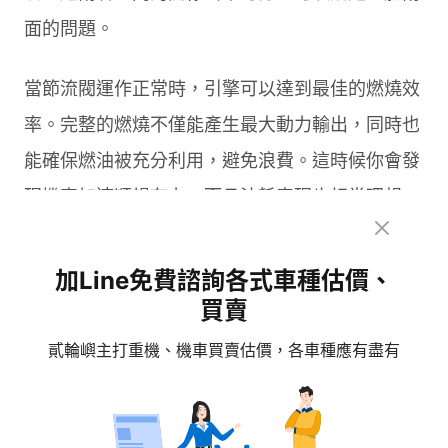
面的問題。
當節流閥運作正常時，引擎可以達到最佳的燃燒效
率。完整的燃燒不僅能產生最大動力輸出，同時也
能確保燃油被充分利用，避免浪費。這時候你會發
現機車加速順暢有力，而且油耗表現也相當理想。
但如果節流閥出現問題，整個引擎系統的平衡就會
加Line免費諮詢各式車種估價、
被打破。空燃比失調會導致燃燒不完全，動力輸出
買賣
自然會下降。你可能會感覺油門反應變遲鈍，加速
貳輪嶼主打重機、機車買賣估價，各車種應有盡有
時明顯感到力不從心。
更糟的是，燃燒不完全還會造成油耗大幅增加。沒