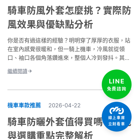
台灣氣候下的曝曬風險，並分享從頭部到腳部的完
騎車防風外套怎麼挑？實際防
整防曬裝備選擇。只要掌握正確方法，你也能在享
風效果與優缺點分析
受騎車樂趣的同時，有效保護肌膚，遠離曬傷困
擾。
你是否有過這樣的經驗？明明穿了厚厚的衣服，站
在室內感覺很暖和，但一騎上機車，冷風就從領
口、袖口各個角落鑽進來，整個人冷到發抖。其實
問題不在於衣服不夠厚，而是缺少真正的防風保
繼續閱讀
護。台灣氣候的冬季雖然氣溫很少跌破0度，但
LINE
「台式濕冷」在體感上卻比高緯度國家的乾冷更難
免費諮詢
受。主要原因是風寒效應與高濕度熱傳導的雙重夾
擊。當你在冬季騎車時，迎面而來的強風會快速破
機車車款推薦
2026-04-22
壞人體周圍的隔熱空氣層。即使環境溫度有
10°C，在時速 50 公里的風壓下，體感溫度約降至
線上車庫
騎車防曬外套值得買嗎？功能
立刻看車
5 至 6°C 左右，溫降幅度接近一半。 更糟的是，
與選購重點完整解析
台灣冬季平均相對濕度經常高於75%。潮濕空氣傳