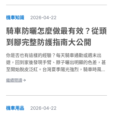
命風險部位，但下半身的膝蓋與腿部磨擦傷與骨折
同樣是常見嚴重傷害類型，且往往是防護最不足的
部位。專業的機車防摔褲內建護膝、採用耐磨材
機車知識
2026-04-22
質，能在摔車瞬間提供關鍵保護。這與一般牛仔褲
或休閒褲有著根本性的差異。在台灣這個機車密度
騎車防曬怎麼做最有效？從頭
極高的環境中，道路狀況複雜、天氣多變。突然下
到腳完整防護指南大公開
雨導致路面濕滑、緊急煞車、車流密集，都讓騎士
面臨更高風險。完整的騎士防護裝備不只是追求外
你是否也有這樣的經驗？每天騎車通勤或週末出
型，更是守護生命的投資。本文將深入解析機車防
遊，回到家後發現手臂、脖子曬出明顯的色差，甚
摔褲的防護原理、材質差異、CE認證標準，以及
至開始脫皮泛紅。台灣夏季陽光強烈，騎車時風吹
如何根據通勤或長途需求進行防摔褲選購。讓你找
過來雖然涼爽，但紫外線的傷害其實一點也沒減
到兼顧安全、舒適與預算的理想選擇。
繼續閱讀
少。許多人以為騎車防曬只是愛美的選擇，其實這
更是保護肌膚健康的重要課題。當你騎車移動時，
皮膚接受的紫外線曝曬量比步行多出好幾倍，長期
下來容易造成曬傷、曬黑，甚至加速肌膚老化。別
機車用品
2026-04-22
擔心，做好紫外線防護並不複雜！本文將帶你了解