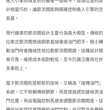
進入引擎燃燒室前的最後一道關卡。這個位置的設
計相當巧妙，讓節流閥能夠精確控制進入引擎的空
氣量。
現代機車的節流閥設計主要分為兩大類型。傳統的
拉索式節流閥透過鋼索直接連接油門把手，騎士轉
動油門時會機械性地拉動節流閥開啟。這種設計簡
單可靠，維修成本相對較低，至今仍廣泛應用在許
多車款上。
電子節流閥則是較新的技術，又稱為「線傳油門」
系統。它不依賴傳統鋼索，而是透過感知器偵測油
門位置，再由電腦控制馬達來調整節流閥開度。這
種設計能提供更精確的油門控制，並可整合各種騎