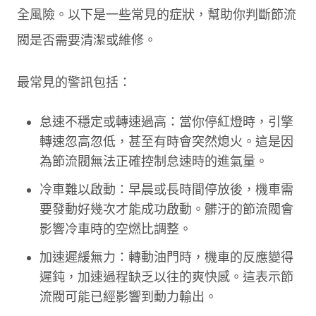
全風險。以下是一些常見的症狀，幫助你判斷節流
閥是否需要清潔或維修。
最常見的警訊包括：
怠速不穩定或轉速過高：當你停紅燈時，引擎
轉速忽高忽低，甚至有時會突然熄火。這是因
為節流閥無法正確控制怠速時的進氣量。
冷車難以啟動：早晨或長時間停放後，機車需
要發動好幾次才能成功啟動。髒汙的節流閥會
影響冷車時的空燃比調整。
加速遲緩無力：轉動油門時，機車的反應變得
遲鈍，加速過程缺乏以往的爽快感。這表示節
流閥可能已經影響到動力輸出。