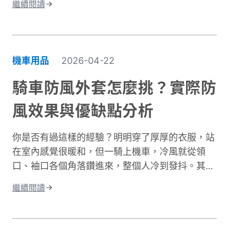
繼續閱讀
少。許多人以為騎車防曬只是愛美的選擇，其實這
更是保護肌膚健康的重要課題。當你騎車移動時，
皮膚接受的紫外線曝曬量比步行多出好幾倍，長期
下來容易造成曬傷、曬黑，甚至加速肌膚老化。別
機車用品
2026-04-22
擔心，做好紫外線防護並不複雜！本文將帶你了解
台灣氣候下的曝曬風險，並分享從頭部到腳部的完
騎車防風外套怎麼挑？實際防
整防曬裝備選擇。只要掌握正確方法，你也能在享
風效果與優缺點分析
受騎車樂趣的同時，有效保護肌膚，遠離曬傷困
擾。
你是否有過這樣的經驗？明明穿了厚厚的衣服，站
在室內感覺很暖和，但一騎上機車，冷風就從領
口、袖口各個角落鑽進來，整個人冷到發抖。其實
問題不在於衣服不夠厚，而是缺少真正的防風保
繼續閱讀
護。台灣氣候的冬季雖然氣溫很少跌破0度，但
「台式濕冷」在體感上卻比高緯度國家的乾冷更難
受。主要原因是風寒效應與高濕度熱傳導的雙重夾