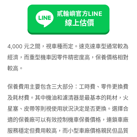
錢技巧
貳輪嶼官方LINE
線上估價
了解機車保養價格是每位車主的實用知識。一般來
說，完整大保養費用在市場上約落在 1,500 至
4,000 元之間，視車種而定。速克達車型通常較為
經濟，而重型機車因零件精密度高，保養價格相對
較高。
保養費用主要包含三大部分：工時費、零件更換費
及耗材費。其中機油和濾清器是最基本的耗材，火
星塞、皮帶等則視使用狀況決定是否更換。選擇合
適的保養廠可以有效控制機車保養價格，連鎖車廠
服務穩定但費用較高，而小型車廠價格親民但品質