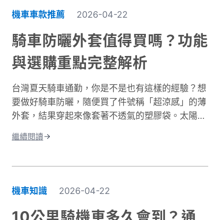
擊。當你在冬季騎車時，迎面而來的強風會快速破
機車車款推薦
2026-04-22
壞人體周圍的隔熱空氣層。即使環境溫度有
10°C，在時速 50 公里的風壓下，體感溫度約降至
騎車防曬外套值得買嗎？功能
5 至 6°C 左右，溫降幅度接近一半。 更糟的是，
與選購重點完整解析
台灣冬季平均相對濕度經常高於75%。潮濕空氣傳
導熱量的速度遠快於乾燥空氣。當冷風夾帶著水氣
台灣夏天騎車通勤，你是不是也有這樣的經驗？想
灌進衣服裡，身體必須消耗更多能量去加熱這些水
要做好騎車防曬，隨便買了件號稱「超涼感」的薄
分子，騎車保暖變得格外困難。這就是為什麼一件
外套，結果穿起來像套著不透氣的塑膠袋。太陽確
真正有效的防寒外套對機車族來說不只是選配，而
實擋住了，但汗水卻比下雨還誇張。這種尷尬處
是冬季的必需品。接下來我們將深入分析如何挑選
繼續閱讀
境，許多騎士都遇過。一件真正好的騎車防曬外套
適合的騎車防風外套。
不只是遮陽這麼簡單。它需要兼顧UPF防曬係數、
透氣排汗、還有專為騎行設計的實用細節。本文將
帶你了解如何挑選適合的防曬外套，讓你在烈日下
機車知識
2026-04-22
騎車依然保持舒適，不再當冤大頭。
10公里騎機車多久會到？通