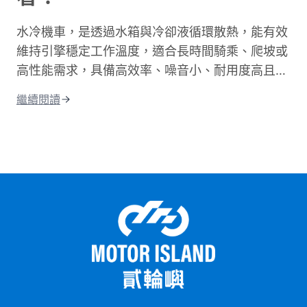
水冷機車，是透過水箱與冷卻液循環散熱，能有效
維持引擎穩定工作溫度，適合長時間騎乘、爬坡或
高性能需求，具備高效率、噪音小、耐用度高且更
環保的優點；相比氣冷，水冷系統的散熱效果更
繼續閱讀
佳，能減少熱衰竭。這篇文章將從水冷引擎的運作
原理開始說起，帶你搞懂水冷和氣冷的差別，接著
整理出水冷機車的優缺點和保養重點。 最後還會
告訴你目前市場上最熱門的水冷機車車款，讓你在
選車前有個清楚的參考依據。