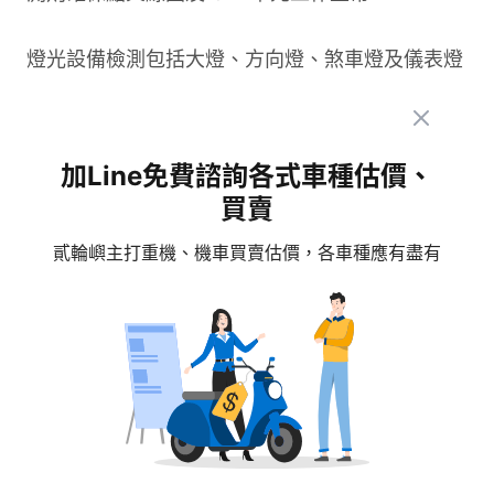
燈光設備檢測包括大燈、方向燈、煞車燈及儀表燈
的亮度及穩定性。良好的照明不僅提升夜間行車安
全，也是法規要求的必要條件。技師會調整大燈照
加Line免費諮詢各式車種估價、
射角度，確保最佳照明效果而不影響對向來車。
買賣
完整的機車保養項目能讓您的愛車保持最佳狀態，
貳輪嶼主打重機、機車買賣估價，各車種應有盡有
提升行車安全並延長使用壽命。建議車主按照廠商
建議的保養週期，定期到專業維修廠進行大保養，
避免因小問題釀成大故障。
機車大保養費用分析與省