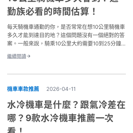
勤族必看的時間估算！
每天騎機車通勤的你，是否常常在想10公里騎機車
多久才能到達目的地？這個問題沒有一個絕對的答
案。一般來說，騎乘10公里大約需要10到25分鐘
左右。實際時間會因為許多因素而改變。影響機車
繼續閱讀
通勤時間的關鍵因素有很多。道路類型是其中之
一，市區道路和快速道路的速限不同。交通狀況也
很重要，尖峰時段通常會塞車。天氣、紅綠燈數
量、個人騎乘習慣都會造成時間差異。這篇文章將
機車車款推薦
2026-04-11
深入探討不同情況下的騎乘時間。我們會分析各種
道路類型所需的時間、說明影響通勤的主要因素。
水冷機車是什麼？跟氣冷差在
同時也會分享實用的時間規劃技巧，讓你每天出門
哪？9款水冷機車推薦一次
前都能準確估算所需時間。不論你是新手騎士還是
資深通勤族，都能找到適合自己的參考資訊！
看！