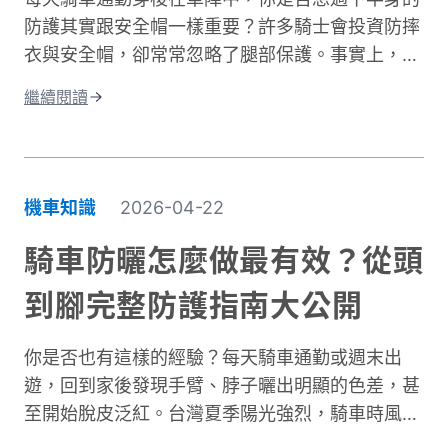
防護其實跟安全帽一樣重要？許多騎士會投資防摔
衣與安全帽，卻常常忽略了腿部保護。事實上，大
腿與膝蓋是機車事故中最容易受傷的部位之一。根
繼續閱讀
據交通部統計，機車事故傷亡中，頭部仍是最高致
命風險部位，但下半身的膝蓋與腿部磨擦傷與骨折
同樣是常見嚴重傷害類型，且往往是防護最不足的
部位。專業的機車防摔褲內建護膝、採用耐磨材
機車知識
2026-04-22
質，能在摔車瞬間提供關鍵保護。這與一般牛仔褲
或休閒褲有著根本性的差異。在台灣這個機車密度
騎車防曬怎麼做最有效？從頭
極高的環境中，道路狀況複雜、天氣多變。突然下
到腳完整防護指南大公開
雨導致路面濕滑、緊急煞車、車流密集，都讓騎士
面臨更高風險。完整的騎士防護裝備不只是追求外
你是否也有這樣的經驗？每天騎車通勤或週末出
型，更是守護生命的投資。本文將深入解析機車防
遊，回到家後發現手臂、脖子曬出明顯的色差，甚
摔褲的防護原理、材質差異、CE認證標準，以及
至開始脫皮泛紅。台灣夏季陽光強烈，騎車時風吹
如何根據通勤或長途需求進行防摔褲選購。讓你找
過來雖然涼爽，但紫外線的傷害其實一點也沒減
到兼顧安全、舒適與預算的理想選擇。