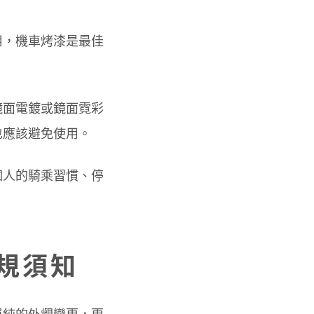
用，機車烤漆是最佳
鏡面電鍍或鏡面霓彩
也應該避免使用。
個人的騎乘習慣、停
規須知