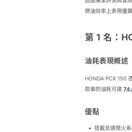
透過專業評測與實際路
燃油效率上表現優
第 1 名：HO
油耗表現概述
HONDA PCX 
款車的油耗可達
74
優點
搭載怠速熄火系