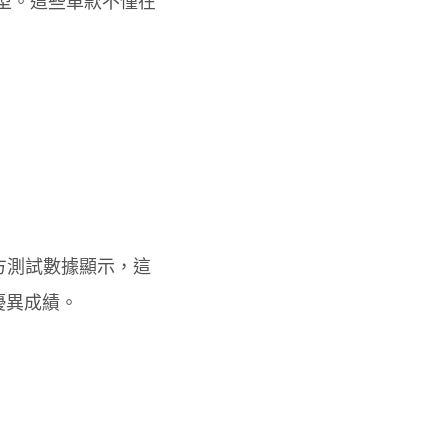
款車型。這些車款不僅在
官方測試數據顯示，這
優異成績。