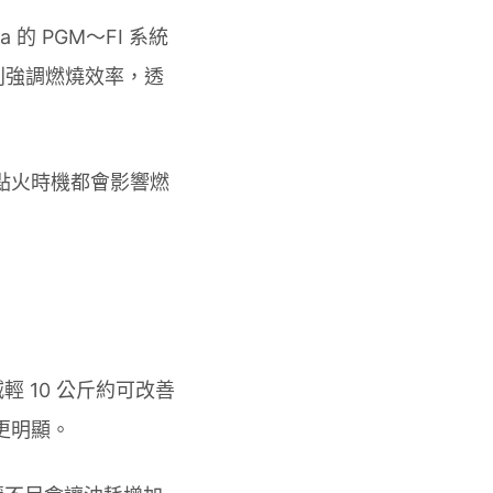
的 PGM～FI 系統
則強調燃燒效率，透
和點火時機都會影響燃
 10 公斤約可改善
更明顯。