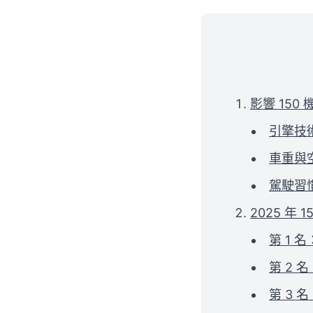
影響 15
引擎技
車重與
駕駛習
2025 年
第 1 名
第 2 名
第 3 名