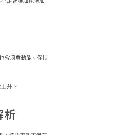
壓不足會讓油耗增加
車也會浪費動能。保持
耗上升。
解析