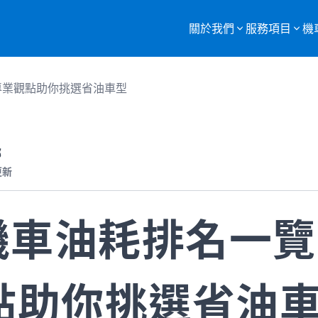
關於我們
服務項目
機
服務項目總覽
專業觀點助你挑選省油車型
購買二手機車
重機車托運
部
更新
監理站代辦
機車報廢
0機車油耗排名一
點助你挑選省油