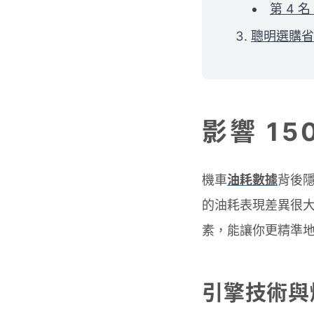
第 4 名
聰明選購省
影響 1
機車
油耗數據
背後
的油耗表現差異很大
素，能讓你更精準
引擎技術與