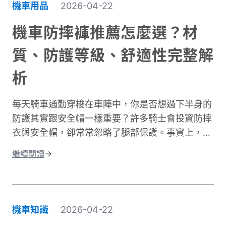
機車用品
2026-04-22
機車防摔褲推薦怎麼選？材
質、防護等級、舒適性完整解
析
每天騎車通勤穿梭在車陣中，你是否想過下半身的
防護其實跟安全帽一樣重要？許多騎士會投資防摔
衣與安全帽，卻常常忽略了腿部保護。事實上，大
腿與膝蓋是機車事故中最容易受傷的部位之一。根
繼續閱讀
據交通部統計，機車事故傷亡中，頭部仍是最高致
命風險部位，但下半身的膝蓋與腿部磨擦傷與骨折
同樣是常見嚴重傷害類型，且往往是防護最不足的
部位。專業的機車防摔褲內建護膝、採用耐磨材
機車知識
2026-04-22
質，能在摔車瞬間提供關鍵保護。這與一般牛仔褲