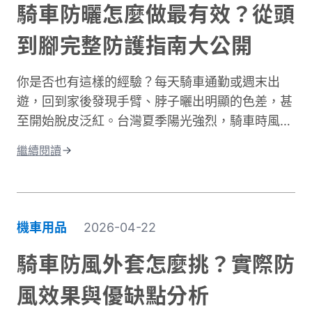
或休閒褲有著根本性的差異。在台灣這個機車密度
騎車防曬怎麼做最有效？從頭
極高的環境中，道路狀況複雜、天氣多變。突然下
到腳完整防護指南大公開
雨導致路面濕滑、緊急煞車、車流密集，都讓騎士
面臨更高風險。完整的騎士防護裝備不只是追求外
你是否也有這樣的經驗？每天騎車通勤或週末出
型，更是守護生命的投資。本文將深入解析機車防
遊，回到家後發現手臂、脖子曬出明顯的色差，甚
摔褲的防護原理、材質差異、CE認證標準，以及
至開始脫皮泛紅。台灣夏季陽光強烈，騎車時風吹
如何根據通勤或長途需求進行防摔褲選購。讓你找
過來雖然涼爽，但紫外線的傷害其實一點也沒減
到兼顧安全、舒適與預算的理想選擇。
繼續閱讀
少。許多人以為騎車防曬只是愛美的選擇，其實這
更是保護肌膚健康的重要課題。當你騎車移動時，
皮膚接受的紫外線曝曬量比步行多出好幾倍，長期
下來容易造成曬傷、曬黑，甚至加速肌膚老化。別
機車用品
2026-04-22
擔心，做好紫外線防護並不複雜！本文將帶你了解
台灣氣候下的曝曬風險，並分享從頭部到腳部的完
騎車防風外套怎麼挑？實際防
整防曬裝備選擇。只要掌握正確方法，你也能在享
風效果與優缺點分析
受騎車樂趣的同時，有效保護肌膚，遠離曬傷困