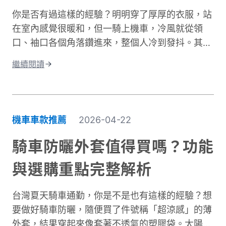
擾。
你是否有過這樣的經驗？明明穿了厚厚的衣服，站
在室內感覺很暖和，但一騎上機車，冷風就從領
口、袖口各個角落鑽進來，整個人冷到發抖。其實
問題不在於衣服不夠厚，而是缺少真正的防風保
繼續閱讀
護。台灣氣候的冬季雖然氣溫很少跌破0度，但
「台式濕冷」在體感上卻比高緯度國家的乾冷更難
受。主要原因是風寒效應與高濕度熱傳導的雙重夾
擊。當你在冬季騎車時，迎面而來的強風會快速破
機車車款推薦
2026-04-22
壞人體周圍的隔熱空氣層。即使環境溫度有
10°C，在時速 50 公里的風壓下，體感溫度約降至
騎車防曬外套值得買嗎？功能
5 至 6°C 左右，溫降幅度接近一半。 更糟的是，
與選購重點完整解析
台灣冬季平均相對濕度經常高於75%。潮濕空氣傳
導熱量的速度遠快於乾燥空氣。當冷風夾帶著水氣
台灣夏天騎車通勤，你是不是也有這樣的經驗？想
灌進衣服裡，身體必須消耗更多能量去加熱這些水
要做好騎車防曬，隨便買了件號稱「超涼感」的薄
分子，騎車保暖變得格外困難。這就是為什麼一件
外套，結果穿起來像套著不透氣的塑膠袋。太陽確