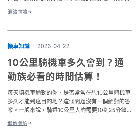
真正有效的防寒外套對機車族來說不只是選配，而
實擋住了，但汗水卻比下雨還誇張。這種尷尬處
是冬季的必需品。接下來我們將深入分析如何挑選
繼續閱讀
境，許多騎士都遇過。一件真正好的騎車防曬外套
適合的騎車防風外套。
不只是遮陽這麼簡單。它需要兼顧UPF防曬係數、
透氣排汗、還有專為騎行設計的實用細節。本文將
帶你了解如何挑選適合的防曬外套，讓你在烈日下
機車知識
2026-04-22
騎車依然保持舒適，不再當冤大頭。
10公里騎機車多久會到？通
勤族必看的時間估算！
每天騎機車通勤的你，是否常常在想10公里騎機車
多久才能到達目的地？這個問題沒有一個絕對的答
案。一般來說，騎乘10公里大約需要10到25分鐘
左右。實際時間會因為許多因素而改變。影響機車
繼續閱讀
通勤時間的關鍵因素有很多。道路類型是其中之
一，市區道路和快速道路的速限不同。交通狀況也