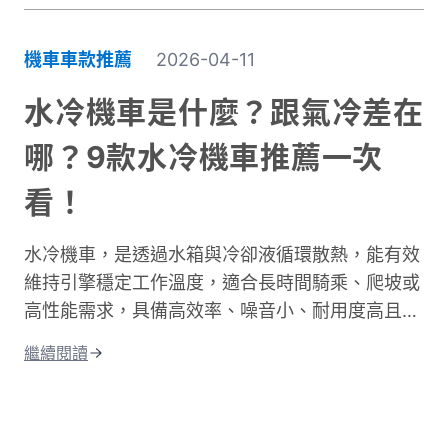
很重要，尖峰時段通常會塞車。天氣、紅綠燈數
量、個人騎乘習慣都會造成時間差異。這篇文章將
機車車款推薦
2026-04-11
深入探討不同情況下的騎乘時間。我們會分析各種
道路類型所需的時間、說明影響通勤的主要因素。
水冷機車是什麼？跟氣冷差在
同時也會分享實用的時間規劃技巧，讓你每天出門
哪？9款水冷機車推薦一次
前都能準確估算所需時間。不論你是新手騎士還是
資深通勤族，都能找到適合自己的參考資訊！
看！
水冷機車，是透過水箱與冷卻液循環散熱，能有效
維持引擎穩定工作溫度，適合長時間騎乘、爬坡或
高性能需求，具備高效率、噪音小、耐用度高且更
環保的優點；相比氣冷，水冷系統的散熱效果更
繼續閱讀
佳，能減少熱衰竭。這篇文章將從水冷引擎的運作
原理開始說起，帶你搞懂水冷和氣冷的差別，接著
整理出水冷機車的優缺點和保養重點。 最後還會