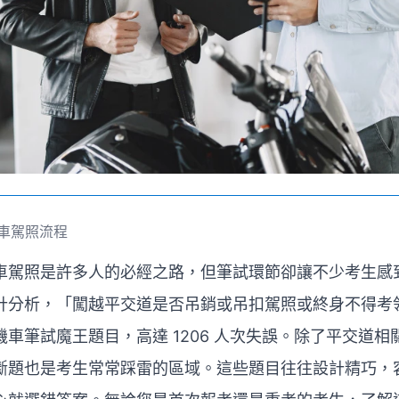
車駕照流程
車駕照是許多人的必經之路，但筆試環節卻讓不少考生感
計分析，「闖越平交道是否吊銷或吊扣駕照或終身不得考
車筆試魔王題目，高達 1206 人次失誤。除了平交道
斷題也是考生常常踩雷的區域。這些題目往往設計精巧，