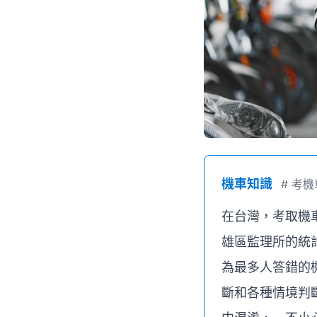
機車知識
#
考機
在台灣，考取機
雄區監理所的統
為最多人答錯的機
斷和各種情境判