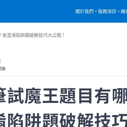
關於我們
服務項目
機
服務項目總覽
？易混淆陷阱題破解技巧大公開！
購買二手機車
重機車托運
部
更新
監理站代辦
機車報廢
筆試魔王題目有
淆陷阱題破解技