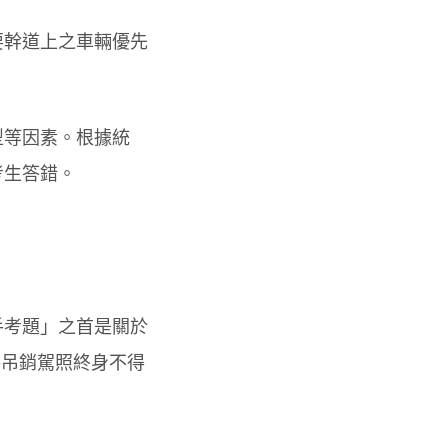
要幹道上之車輛優先
型等因素。根據統
考生答錯。
手考題」之首是關於
將吊銷駕照終身不得