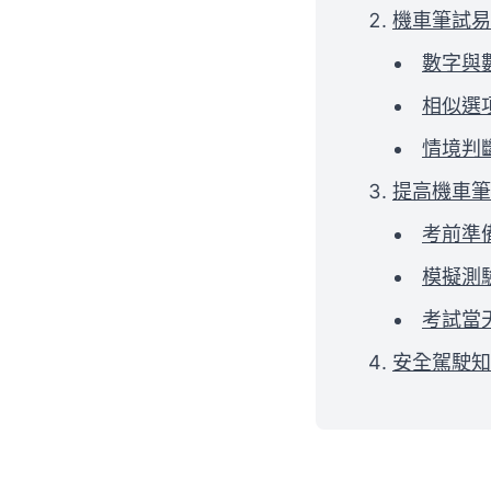
機車筆試易
數字與
相似選
情境判
提高機車筆
考前準
模擬測
考試當
安全駕駛知