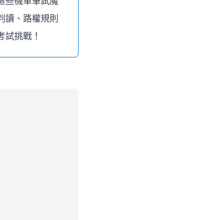
這些機車筆試魔
判讀、路權規則
考試挑戰！