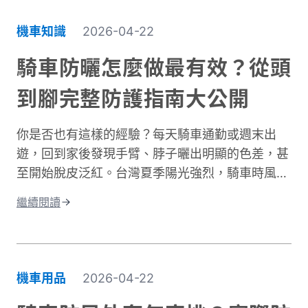
同樣是常見嚴重傷害類型，且往往是防護最不足的
部位。專業的機車防摔褲內建護膝、採用耐磨材
機車知識
2026-04-22
質，能在摔車瞬間提供關鍵保護。這與一般牛仔褲
或休閒褲有著根本性的差異。在台灣這個機車密度
騎車防曬怎麼做最有效？從頭
極高的環境中，道路狀況複雜、天氣多變。突然下
到腳完整防護指南大公開
雨導致路面濕滑、緊急煞車、車流密集，都讓騎士
面臨更高風險。完整的騎士防護裝備不只是追求外
你是否也有這樣的經驗？每天騎車通勤或週末出
型，更是守護生命的投資。本文將深入解析機車防
遊，回到家後發現手臂、脖子曬出明顯的色差，甚
摔褲的防護原理、材質差異、CE認證標準，以及
至開始脫皮泛紅。台灣夏季陽光強烈，騎車時風吹
如何根據通勤或長途需求進行防摔褲選購。讓你找
過來雖然涼爽，但紫外線的傷害其實一點也沒減
到兼顧安全、舒適與預算的理想選擇。
繼續閱讀
少。許多人以為騎車防曬只是愛美的選擇，其實這
更是保護肌膚健康的重要課題。當你騎車移動時，
皮膚接受的紫外線曝曬量比步行多出好幾倍，長期
下來容易造成曬傷、曬黑，甚至加速肌膚老化。別
機車用品
2026-04-22
擔心，做好紫外線防護並不複雜！本文將帶你了解
台灣氣候下的曝曬風險，並分享從頭部到腳部的完