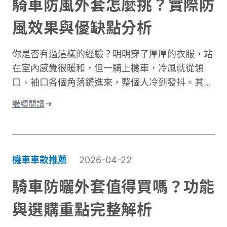
騎車防風外套怎麼挑？實際防
整防曬裝備選擇。只要掌握正確方法，你也能在享
風效果與優缺點分析
受騎車樂趣的同時，有效保護肌膚，遠離曬傷困
擾。
你是否有過這樣的經驗？明明穿了厚厚的衣服，站
在室內感覺很暖和，但一騎上機車，冷風就從領
口、袖口各個角落鑽進來，整個人冷到發抖。其實
問題不在於衣服不夠厚，而是缺少真正的防風保
繼續閱讀
護。台灣氣候的冬季雖然氣溫很少跌破0度，但
「台式濕冷」在體感上卻比高緯度國家的乾冷更難
受。主要原因是風寒效應與高濕度熱傳導的雙重夾
擊。當你在冬季騎車時，迎面而來的強風會快速破
機車車款推薦
2026-04-22
壞人體周圍的隔熱空氣層。即使環境溫度有
10°C，在時速 50 公里的風壓下，體感溫度約降至
騎車防曬外套值得買嗎？功能
5 至 6°C 左右，溫降幅度接近一半。 更糟的是，
與選購重點完整解析
台灣冬季平均相對濕度經常高於75%。潮濕空氣傳
導熱量的速度遠快於乾燥空氣。當冷風夾帶著水氣