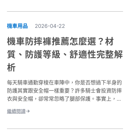
機車用品
2026-04-22
機車防摔褲推薦怎麼選？材
質、防護等級、舒適性完整解
析
每天騎車通勤穿梭在車陣中，你是否想過下半身的
防護其實跟安全帽一樣重要？許多騎士會投資防摔
衣與安全帽，卻常常忽略了腿部保護。事實上，大
腿與膝蓋是機車事故中最容易受傷的部位之一。根
繼續閱讀
據交通部統計，機車事故傷亡中，頭部仍是最高致
命風險部位，但下半身的膝蓋與腿部磨擦傷與骨折