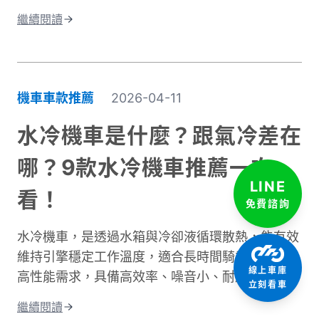
左右。實際時間會因為許多因素而改變。影響機車
繼續閱讀
通勤時間的關鍵因素有很多。道路類型是其中之
一，市區道路和快速道路的速限不同。交通狀況也
很重要，尖峰時段通常會塞車。天氣、紅綠燈數
量、個人騎乘習慣都會造成時間差異。這篇文章將
機車車款推薦
2026-04-11
深入探討不同情況下的騎乘時間。我們會分析各種
道路類型所需的時間、說明影響通勤的主要因素。
水冷機車是什麼？跟氣冷差在
同時也會分享實用的時間規劃技巧，讓你每天出門
哪？9款水冷機車推薦一次
前都能準確估算所需時間。不論你是新手騎士還是
LINE
資深通勤族，都能找到適合自己的參考資訊！
看！
免費諮詢
水冷機車，是透過水箱與冷卻液循環散熱，能有效
維持引擎穩定工作溫度，適合長時間騎乘、爬坡或
線上車庫
高性能需求，具備高效率、噪音小、耐用度高且更
立刻看車
環保的優點；相比氣冷，水冷系統的散熱效果更
繼續閱讀
佳，能減少熱衰竭。這篇文章將從水冷引擎的運作