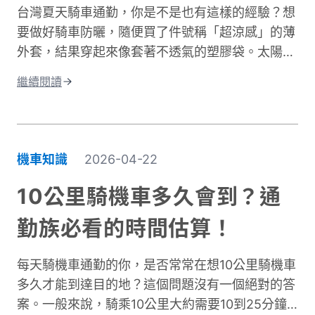
台灣夏天騎車通勤，你是不是也有這樣的經驗？想
灌進衣服裡，身體必須消耗更多能量去加熱這些水
要做好騎車防曬，隨便買了件號稱「超涼感」的薄
分子，騎車保暖變得格外困難。這就是為什麼一件
外套，結果穿起來像套著不透氣的塑膠袋。太陽確
真正有效的防寒外套對機車族來說不只是選配，而
實擋住了，但汗水卻比下雨還誇張。這種尷尬處
是冬季的必需品。接下來我們將深入分析如何挑選
繼續閱讀
境，許多騎士都遇過。一件真正好的騎車防曬外套
適合的騎車防風外套。
不只是遮陽這麼簡單。它需要兼顧UPF防曬係數、
透氣排汗、還有專為騎行設計的實用細節。本文將
帶你了解如何挑選適合的防曬外套，讓你在烈日下
機車知識
2026-04-22
騎車依然保持舒適，不再當冤大頭。
10公里騎機車多久會到？通
勤族必看的時間估算！
每天騎機車通勤的你，是否常常在想10公里騎機車
多久才能到達目的地？這個問題沒有一個絕對的答
案。一般來說，騎乘10公里大約需要10到25分鐘