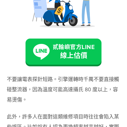
或氧化。這些都是明顯的故障跡象。許多時候
光憑目視就能發現問題。
騎乘觀察法（最方便）：在騎乘過程中留意燈
光是否穩定、儀表顯示是否正常、引擎運轉是
否順暢。特別注意在不同轉速下，電器設備的
表現是否一致。最後檢查是否有任何異響或者
貳輪嶼官方LINE
洩漏現象。
線上估價
安全注意事項相當重要：測量電壓時要小心觸電，
不要讓電表探針短路。引擎運轉時千萬不要直接觸
碰整流器，因為溫度可能高達攝氏 80 度以上，容
易燙傷。
此外，許多人在面對這類維修項目時往往會陷入某
些誤區。比如說有人認為更換頻率越高越好，實際