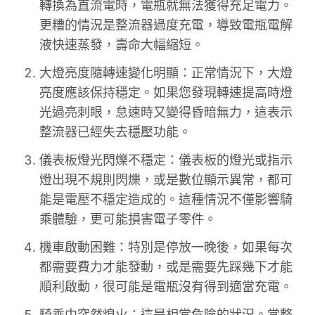
轉換為直流電時，電瓶就無法獲得充足電力。
更糟的情況是整流器過度充電，導致電瓶電解
液快速蒸發，壽命大幅縮短。
大燈亮度隨轉速變化明顯：正常情況下，大燈
亮度應該保持穩定。如果您發現轉速提高時燈
光過亮刺眼，怠速時又變得昏暗無力，這表示
整流器已經失去穩壓功能。
儀表板燈光閃爍不穩定：儀表板的燈光或指示
燈出現不規則閃爍，或是數位顯示異常，都可
能是電壓不穩定造成的。這種情況不僅影響騎
乘體驗，更可能損害電子零件。
機車啟動困難：特別是停放一晚後，如果每次
都需要費力才能發動，或是需要先踩幾下才能
順利啟動，很可能是電瓶沒有得到適當充電。
騎乘中突然熄火：這是相當危險的狀況。當整