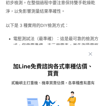
初步檢測。在整個過程中要注意保持雙手乾燥乾
淨，以免影響測量結果準確性。
以下是 3 種實用的DIY檢測方式：
電壓測試法（最準確）：這是最可靠的檢測方
式，您需要準備一支三用電表。首先測量電瓶
電壓，引擎熄火時應顯示 12.5 至 13 伏特之
間。接著發動引擎，將轉速提升至 3,000 轉左
右，此時電壓應該上升到 13.5 至 14.5 伏特之
加Line免費諮詢各式車種估價、
間。如果啟動後電壓沒有上升，或是超過 15
買賣
伏特，就表示整流器可能故障了。
貳輪嶼主打重機、機車買賣估價，各車種應有盡有
目視檢查法（最簡單）：找到機車整流器的位
置後，仔細觀察外觀是否有燒焦痕跡、變色現
象或裂痕。同時檢查接線端子是否鬆脫、腐蝕