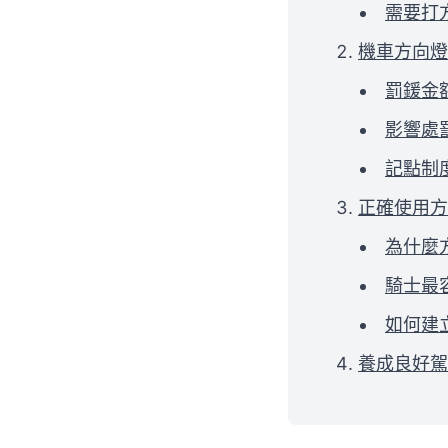
需要打
機車方向燈
罰鍰金
影響處
記點制
正確使用方
為什麼
騎士最
如何建
養成良好駕