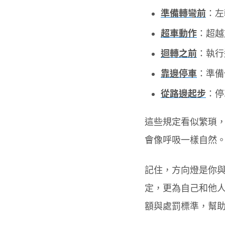
準備轉彎前
：左
超車動作
：超越
迴轉之前
：執行
靠邊停車
：準備
從路邊起步
：停
這些規定看似繁瑣
會像呼吸一樣自然
記住，方向燈是你
定，更為自己和他
額與處罰標準，幫