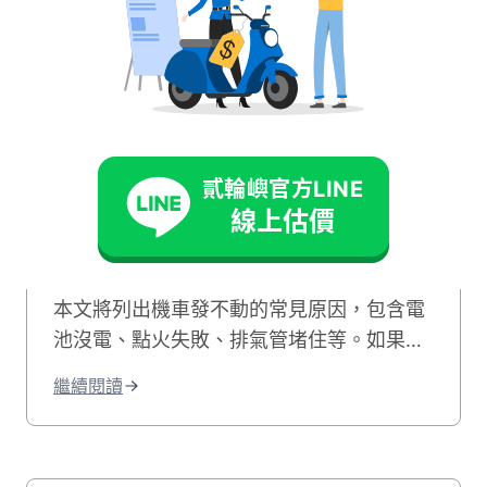
機車知識
2025-12-29
機車發不動怎麼辦？6個
可能原因與排除方法全解
貳輪嶼官方LINE
析！
線上估價
機車為何會發不動？摩托車發不動怎麼辦？
本文將列出機車發不動的常見原因，包含電
池沒電、點火失敗、排氣管堵住等。如果您
的機車有電但發不動，我們也會教您自行排
繼續閱讀
除的方法，讓您快速解決機車無法發動的困
境！