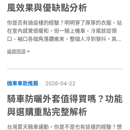
風效果與優缺點分析
受騎車樂趣的同時，有效保護肌膚，遠離曬傷困
擾。
你是否有過這樣的經驗？明明穿了厚厚的衣服，站
在室內感覺很暖和，但一騎上機車，冷風就從領
口、袖口各個角落鑽進來，整個人冷到發抖。其實
問題不在於衣服不夠厚，而是缺少真正的防風保
繼續閱讀
護。台灣氣候的冬季雖然氣溫很少跌破0度，但
「台式濕冷」在體感上卻比高緯度國家的乾冷更難
受。主要原因是風寒效應與高濕度熱傳導的雙重夾
擊。當你在冬季騎車時，迎面而來的強風會快速破
機車車款推薦
2026-04-22
壞人體周圍的隔熱空氣層。即使環境溫度有
10°C，在時速 50 公里的風壓下，體感溫度約降至
騎車防曬外套值得買嗎？功能
5 至 6°C 左右，溫降幅度接近一半。 更糟的是，
與選購重點完整解析
台灣冬季平均相對濕度經常高於75%。潮濕空氣傳
導熱量的速度遠快於乾燥空氣。當冷風夾帶著水氣
台灣夏天騎車通勤，你是不是也有這樣的經驗？想
灌進衣服裡，身體必須消耗更多能量去加熱這些水