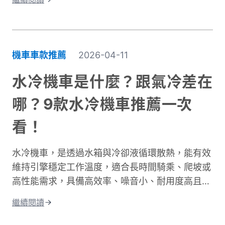
通勤時間的關鍵因素有很多。道路類型是其中之
一，市區道路和快速道路的速限不同。交通狀況也
很重要，尖峰時段通常會塞車。天氣、紅綠燈數
量、個人騎乘習慣都會造成時間差異。這篇文章將
機車車款推薦
2026-04-11
深入探討不同情況下的騎乘時間。我們會分析各種
道路類型所需的時間、說明影響通勤的主要因素。
水冷機車是什麼？跟氣冷差在
同時也會分享實用的時間規劃技巧，讓你每天出門
哪？9款水冷機車推薦一次
前都能準確估算所需時間。不論你是新手騎士還是
資深通勤族，都能找到適合自己的參考資訊！
看！
水冷機車，是透過水箱與冷卻液循環散熱，能有效
維持引擎穩定工作溫度，適合長時間騎乘、爬坡或
高性能需求，具備高效率、噪音小、耐用度高且更
環保的優點；相比氣冷，水冷系統的散熱效果更
繼續閱讀
佳，能減少熱衰竭。這篇文章將從水冷引擎的運作
原理開始說起，帶你搞懂水冷和氣冷的差別，接著