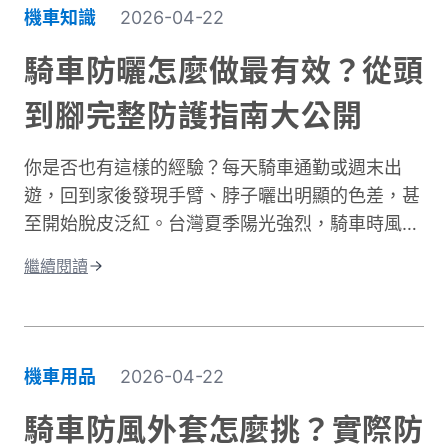
部位。專業的機車防摔褲內建護膝、採用耐磨材
機車知識
2026-04-22
質，能在摔車瞬間提供關鍵保護。這與一般牛仔褲
或休閒褲有著根本性的差異。在台灣這個機車密度
騎車防曬怎麼做最有效？從頭
極高的環境中，道路狀況複雜、天氣多變。突然下
到腳完整防護指南大公開
雨導致路面濕滑、緊急煞車、車流密集，都讓騎士
面臨更高風險。完整的騎士防護裝備不只是追求外
你是否也有這樣的經驗？每天騎車通勤或週末出
型，更是守護生命的投資。本文將深入解析機車防
遊，回到家後發現手臂、脖子曬出明顯的色差，甚
摔褲的防護原理、材質差異、CE認證標準，以及
至開始脫皮泛紅。台灣夏季陽光強烈，騎車時風吹
如何根據通勤或長途需求進行防摔褲選購。讓你找
過來雖然涼爽，但紫外線的傷害其實一點也沒減
到兼顧安全、舒適與預算的理想選擇。
繼續閱讀
少。許多人以為騎車防曬只是愛美的選擇，其實這
更是保護肌膚健康的重要課題。當你騎車移動時，
皮膚接受的紫外線曝曬量比步行多出好幾倍，長期
下來容易造成曬傷、曬黑，甚至加速肌膚老化。別
機車用品
2026-04-22
擔心，做好紫外線防護並不複雜！本文將帶你了解
台灣氣候下的曝曬風險，並分享從頭部到腳部的完
騎車防風外套怎麼挑？實際防
整防曬裝備選擇。只要掌握正確方法，你也能在享