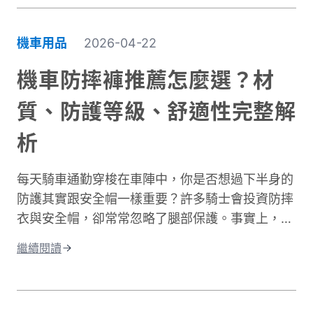
機車用品
2026-04-22
機車防摔褲推薦怎麼選？材
質、防護等級、舒適性完整解
析
每天騎車通勤穿梭在車陣中，你是否想過下半身的
防護其實跟安全帽一樣重要？許多騎士會投資防摔
衣與安全帽，卻常常忽略了腿部保護。事實上，大
腿與膝蓋是機車事故中最容易受傷的部位之一。根
繼續閱讀
據交通部統計，機車事故傷亡中，頭部仍是最高致
命風險部位，但下半身的膝蓋與腿部磨擦傷與骨折
同樣是常見嚴重傷害類型，且往往是防護最不足的