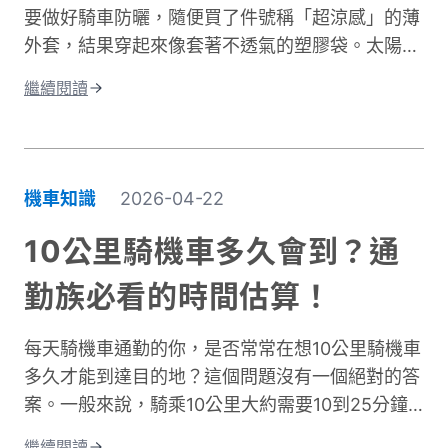
要做好騎車防曬，隨便買了件號稱「超涼感」的薄
分子，騎車保暖變得格外困難。這就是為什麼一件
外套，結果穿起來像套著不透氣的塑膠袋。太陽確
真正有效的防寒外套對機車族來說不只是選配，而
實擋住了，但汗水卻比下雨還誇張。這種尷尬處
是冬季的必需品。接下來我們將深入分析如何挑選
繼續閱讀
境，許多騎士都遇過。一件真正好的騎車防曬外套
適合的騎車防風外套。
不只是遮陽這麼簡單。它需要兼顧UPF防曬係數、
透氣排汗、還有專為騎行設計的實用細節。本文將
帶你了解如何挑選適合的防曬外套，讓你在烈日下
機車知識
2026-04-22
騎車依然保持舒適，不再當冤大頭。
10公里騎機車多久會到？通
勤族必看的時間估算！
每天騎機車通勤的你，是否常常在想10公里騎機車
多久才能到達目的地？這個問題沒有一個絕對的答
案。一般來說，騎乘10公里大約需要10到25分鐘
左右。實際時間會因為許多因素而改變。影響機車
繼續閱讀