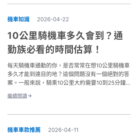
透氣排汗、還有專為騎行設計的實用細節。本文將
帶你了解如何挑選適合的防曬外套，讓你在烈日下
機車知識
2026-04-22
騎車依然保持舒適，不再當冤大頭。
10公里騎機車多久會到？通
勤族必看的時間估算！
每天騎機車通勤的你，是否常常在想10公里騎機車
多久才能到達目的地？這個問題沒有一個絕對的答
案。一般來說，騎乘10公里大約需要10到25分鐘
左右。實際時間會因為許多因素而改變。影響機車
繼續閱讀
通勤時間的關鍵因素有很多。道路類型是其中之
一，市區道路和快速道路的速限不同。交通狀況也
很重要，尖峰時段通常會塞車。天氣、紅綠燈數
量、個人騎乘習慣都會造成時間差異。這篇文章將
機車車款推薦
2026-04-11
深入探討不同情況下的騎乘時間。我們會分析各種