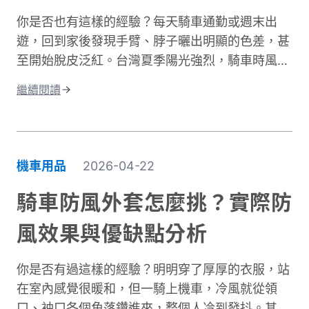
面臨更高風險。完整的騎士防護裝備不只是追求外
你是否也有這樣的經驗？每天騎車通勤或週末出
型，更是守護生命的投資。本文將深入解析機車防
遊，回到家後發現手臂、脖子曬出明顯的色差，甚
摔褲的防護原理、材質差異、CE認證標準，以及
至開始脫皮泛紅。台灣夏季陽光強烈，騎車時風吹
如何根據通勤或長途需求進行防摔褲選購。讓你找
過來雖然涼爽，但紫外線的傷害其實一點也沒減
到兼顧安全、舒適與預算的理想選擇。
繼續閱讀
少。許多人以為騎車防曬只是愛美的選擇，其實這
更是保護肌膚健康的重要課題。當你騎車移動時，
皮膚接受的紫外線曝曬量比步行多出好幾倍，長期
下來容易造成曬傷、曬黑，甚至加速肌膚老化。別
機車用品
2026-04-22
擔心，做好紫外線防護並不複雜！本文將帶你了解
台灣氣候下的曝曬風險，並分享從頭部到腳部的完
騎車防風外套怎麼挑？實際防
整防曬裝備選擇。只要掌握正確方法，你也能在享
風效果與優缺點分析
受騎車樂趣的同時，有效保護肌膚，遠離曬傷困
擾。
你是否有過這樣的經驗？明明穿了厚厚的衣服，站
在室內感覺很暖和，但一騎上機車，冷風就從領
口、袖口各個角落鑽進來，整個人冷到發抖。其實