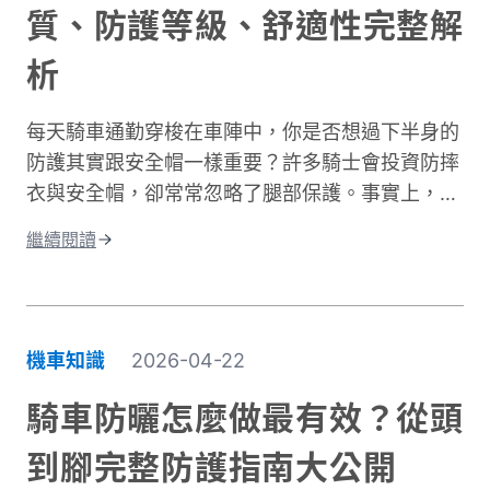
質、防護等級、舒適性完整解
析
每天騎車通勤穿梭在車陣中，你是否想過下半身的
防護其實跟安全帽一樣重要？許多騎士會投資防摔
衣與安全帽，卻常常忽略了腿部保護。事實上，大
腿與膝蓋是機車事故中最容易受傷的部位之一。根
繼續閱讀
據交通部統計，機車事故傷亡中，頭部仍是最高致
命風險部位，但下半身的膝蓋與腿部磨擦傷與骨折
同樣是常見嚴重傷害類型，且往往是防護最不足的
部位。專業的機車防摔褲內建護膝、採用耐磨材
機車知識
2026-04-22
質，能在摔車瞬間提供關鍵保護。這與一般牛仔褲
或休閒褲有著根本性的差異。在台灣這個機車密度
騎車防曬怎麼做最有效？從頭
極高的環境中，道路狀況複雜、天氣多變。突然下
到腳完整防護指南大公開
雨導致路面濕滑、緊急煞車、車流密集，都讓騎士