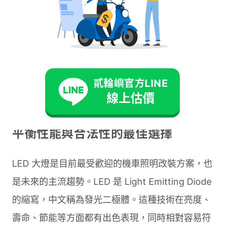
氣大燈的改裝難度很高，不容易通過驗車。部分產
品還可能產生電磁干擾，影響車輛其他電子設備。
因此，雖然 HID 氙氣大燈性能出色，但並不是最
理想的改裝選擇。儘管 HID 並沒有明文禁止，但
因光型難以符合 VSCC 標準，實務上通過率極
貳輪嶼官方LINE
低。
線上估價
平衡性能與合法性的最佳選擇
LED 大燈是目前最受歡迎的機車照明改裝方案，也
是未來的主流趨勢。LED 是 Light Emitting Diode
的縮寫，中文稱為發光二極體。這種技術在亮度、
壽命、節能等方面都有出色表現，同時相對容易符