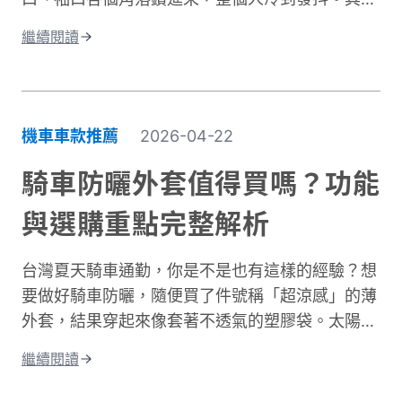
問題不在於衣服不夠厚，而是缺少真正的防風保
繼續閱讀
護。台灣氣候的冬季雖然氣溫很少跌破0度，但
「台式濕冷」在體感上卻比高緯度國家的乾冷更難
受。主要原因是風寒效應與高濕度熱傳導的雙重夾
擊。當你在冬季騎車時，迎面而來的強風會快速破
機車車款推薦
2026-04-22
壞人體周圍的隔熱空氣層。即使環境溫度有
10°C，在時速 50 公里的風壓下，體感溫度約降至
騎車防曬外套值得買嗎？功能
5 至 6°C 左右，溫降幅度接近一半。 更糟的是，
與選購重點完整解析
台灣冬季平均相對濕度經常高於75%。潮濕空氣傳
導熱量的速度遠快於乾燥空氣。當冷風夾帶著水氣
台灣夏天騎車通勤，你是不是也有這樣的經驗？想
灌進衣服裡，身體必須消耗更多能量去加熱這些水
要做好騎車防曬，隨便買了件號稱「超涼感」的薄
分子，騎車保暖變得格外困難。這就是為什麼一件
外套，結果穿起來像套著不透氣的塑膠袋。太陽確
真正有效的防寒外套對機車族來說不只是選配，而
實擋住了，但汗水卻比下雨還誇張。這種尷尬處
是冬季的必需品。接下來我們將深入分析如何挑選
繼續閱讀
境，許多騎士都遇過。一件真正好的騎車防曬外套
適合的騎車防風外套。
不只是遮陽這麼簡單。它需要兼顧UPF防曬係數、