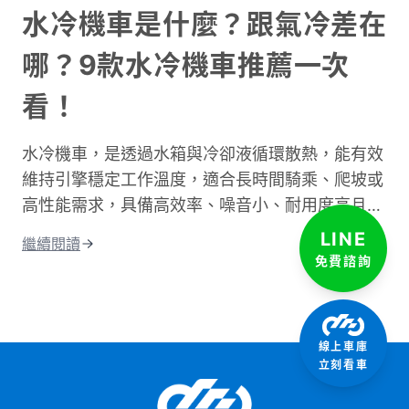
道路類型所需的時間、說明影響通勤的主要因素。
水冷機車是什麼？跟氣冷差在
同時也會分享實用的時間規劃技巧，讓你每天出門
哪？9款水冷機車推薦一次
前都能準確估算所需時間。不論你是新手騎士還是
資深通勤族，都能找到適合自己的參考資訊！
看！
水冷機車，是透過水箱與冷卻液循環散熱，能有效
維持引擎穩定工作溫度，適合長時間騎乘、爬坡或
高性能需求，具備高效率、噪音小、耐用度高且更
環保的優點；相比氣冷，水冷系統的散熱效果更
LINE
繼續閱讀
佳，能減少熱衰竭。這篇文章將從水冷引擎的運作
免費諮詢
原理開始說起，帶你搞懂水冷和氣冷的差別，接著
整理出水冷機車的優缺點和保養重點。 最後還會
告訴你目前市場上最熱門的水冷機車車款，讓你在
線上車庫
選車前有個清楚的參考依據。
立刻看車