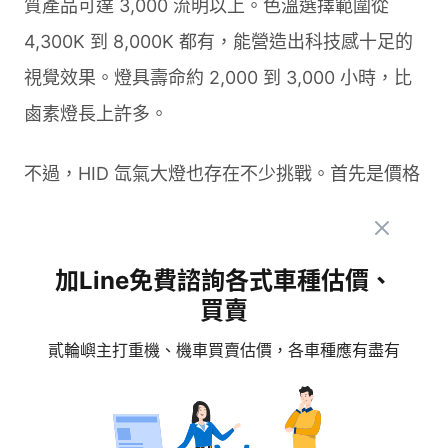
質產品可達 3,000 流明以上。色溫選擇範圍從
4,300K 到 8,000K 都有，能營造出科技感十足的
視覺效果。燈具壽命約 2,000 到 3,000 小時，比
鹵素燈長上許多。
不過，HID 氙氣大燈也存在不少挑戰。首先是價格
昂貴，整組系統包含安定器的成本相當高。安定器
的存在增加了安裝複雜度，也佔用更多空間。啟動
加Line免費諮詢各式車種估價、
時需要 3 到 5 秒才能達到最大亮度，這在需要快
買賣
速反應的騎乘情境中可能造成困擾。
貳輪嶼主打重機、機車買賣估價，各車種應有盡有
更關鍵的問題是，HID 的超高亮度容易造成對向來
車眩光，影響其他用路人的安全。在台灣，HID 氙