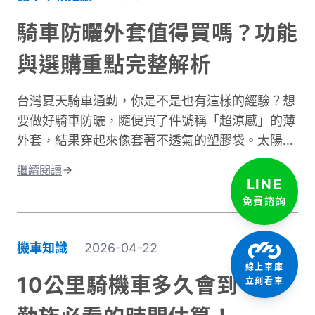
壞人體周圍的隔熱空氣層。即使環境溫度有
10°C，在時速 50 公里的風壓下，體感溫度約降至
騎車防曬外套值得買嗎？功能
5 至 6°C 左右，溫降幅度接近一半。 更糟的是，
與選購重點完整解析
台灣冬季平均相對濕度經常高於75%。潮濕空氣傳
導熱量的速度遠快於乾燥空氣。當冷風夾帶著水氣
台灣夏天騎車通勤，你是不是也有這樣的經驗？想
灌進衣服裡，身體必須消耗更多能量去加熱這些水
要做好騎車防曬，隨便買了件號稱「超涼感」的薄
分子，騎車保暖變得格外困難。這就是為什麼一件
外套，結果穿起來像套著不透氣的塑膠袋。太陽確
真正有效的防寒外套對機車族來說不只是選配，而
實擋住了，但汗水卻比下雨還誇張。這種尷尬處
是冬季的必需品。接下來我們將深入分析如何挑選
繼續閱讀
境，許多騎士都遇過。一件真正好的騎車防曬外套
適合的騎車防風外套。
LINE
不只是遮陽這麼簡單。它需要兼顧UPF防曬係數、
免費諮詢
透氣排汗、還有專為騎行設計的實用細節。本文將
帶你了解如何挑選適合的防曬外套，讓你在烈日下
機車知識
2026-04-22
騎車依然保持舒適，不再當冤大頭。
線上車庫
10公里騎機車多久會到？通
立刻看車