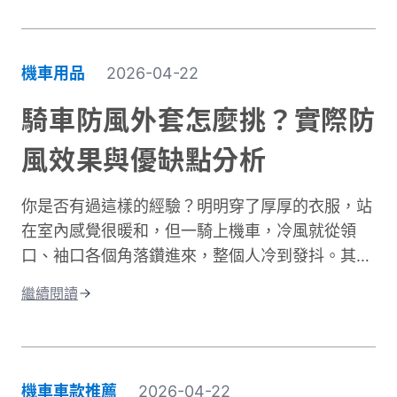
更是保護肌膚健康的重要課題。當你騎車移動時，
皮膚接受的紫外線曝曬量比步行多出好幾倍，長期
下來容易造成曬傷、曬黑，甚至加速肌膚老化。別
機車用品
2026-04-22
擔心，做好紫外線防護並不複雜！本文將帶你了解
台灣氣候下的曝曬風險，並分享從頭部到腳部的完
騎車防風外套怎麼挑？實際防
整防曬裝備選擇。只要掌握正確方法，你也能在享
風效果與優缺點分析
受騎車樂趣的同時，有效保護肌膚，遠離曬傷困
擾。
你是否有過這樣的經驗？明明穿了厚厚的衣服，站
在室內感覺很暖和，但一騎上機車，冷風就從領
口、袖口各個角落鑽進來，整個人冷到發抖。其實
問題不在於衣服不夠厚，而是缺少真正的防風保
繼續閱讀
護。台灣氣候的冬季雖然氣溫很少跌破0度，但
「台式濕冷」在體感上卻比高緯度國家的乾冷更難
受。主要原因是風寒效應與高濕度熱傳導的雙重夾
擊。當你在冬季騎車時，迎面而來的強風會快速破
機車車款推薦
2026-04-22