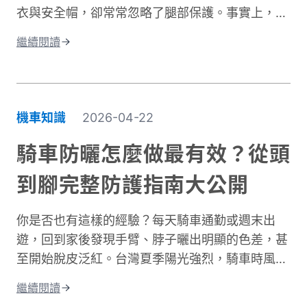
衣與安全帽，卻常常忽略了腿部保護。事實上，大
腿與膝蓋是機車事故中最容易受傷的部位之一。根
繼續閱讀
據交通部統計，機車事故傷亡中，頭部仍是最高致
命風險部位，但下半身的膝蓋與腿部磨擦傷與骨折
同樣是常見嚴重傷害類型，且往往是防護最不足的
部位。專業的機車防摔褲內建護膝、採用耐磨材
機車知識
2026-04-22
質，能在摔車瞬間提供關鍵保護。這與一般牛仔褲
或休閒褲有著根本性的差異。在台灣這個機車密度
騎車防曬怎麼做最有效？從頭
極高的環境中，道路狀況複雜、天氣多變。突然下
到腳完整防護指南大公開
雨導致路面濕滑、緊急煞車、車流密集，都讓騎士
面臨更高風險。完整的騎士防護裝備不只是追求外
你是否也有這樣的經驗？每天騎車通勤或週末出
型，更是守護生命的投資。本文將深入解析機車防
遊，回到家後發現手臂、脖子曬出明顯的色差，甚
摔褲的防護原理、材質差異、CE認證標準，以及
至開始脫皮泛紅。台灣夏季陽光強烈，騎車時風吹
如何根據通勤或長途需求進行防摔褲選購。讓你找
過來雖然涼爽，但紫外線的傷害其實一點也沒減
到兼顧安全、舒適與預算的理想選擇。
繼續閱讀
少。許多人以為騎車防曬只是愛美的選擇，其實這