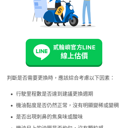
這正是機油發揮清潔功能的證明。許多車主看到深
棕色就擔心，其實這是正常的顏色演變過程。
黑色機油通常表示已接近更換週期，但不代表必須
馬上更換。柴油引擎的機油顏色變黑速度特別快，
貳輪嶼官方LINE
有時行駛幾百公里就會轉為深黑色。關鍵在於檢查
線上估價
機油的黏度、氣味和是否含有雜質。
判斷是否需要更換時，應該綜合考慮以下因素：
行駛里程數是否達到建議更換週期
機油黏度是否仍然正常，沒有明顯變稀或變稠
是否出現刺鼻的焦臭味或酸味