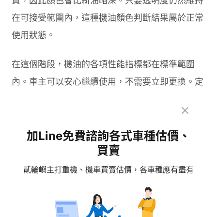
質，因此顏色會比新油略深。只要透明度仍然維持
在可接受範圍內，這種機油顏色判斷結果屬於正常
使用狀態。
在這個階段，機油的各項性能指標都在標準範圍
內。車主可以安心繼續使用，不需要立即更換。定
期檢查並記錄顏色變化，有助於掌握機油的使用週
期。
加Line免費諮詢各式車種估價、
買賣
深棕色至黑色：持續使用中
貳輪嶼主打重機、機車買賣估價，各車種應有盡有
深棕色機油是使用中後期的常見現象。這種顏色顯
示機油已經清洗並懸浮了一定量的引擎內部髒污，