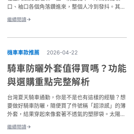
口、袖口各個角落鑽進來，整個人冷到發抖。其實
問題不在於衣服不夠厚，而是缺少真正的防風保
繼續閱讀
護。台灣氣候的冬季雖然氣溫很少跌破0度，但
「台式濕冷」在體感上卻比高緯度國家的乾冷更難
受。主要原因是風寒效應與高濕度熱傳導的雙重夾
擊。當你在冬季騎車時，迎面而來的強風會快速破
機車車款推薦
2026-04-22
壞人體周圍的隔熱空氣層。即使環境溫度有
10°C，在時速 50 公里的風壓下，體感溫度約降至
騎車防曬外套值得買嗎？功能
5 至 6°C 左右，溫降幅度接近一半。 更糟的是，
與選購重點完整解析
台灣冬季平均相對濕度經常高於75%。潮濕空氣傳
導熱量的速度遠快於乾燥空氣。當冷風夾帶著水氣
台灣夏天騎車通勤，你是不是也有這樣的經驗？想
灌進衣服裡，身體必須消耗更多能量去加熱這些水
要做好騎車防曬，隨便買了件號稱「超涼感」的薄
分子，騎車保暖變得格外困難。這就是為什麼一件
外套，結果穿起來像套著不透氣的塑膠袋。太陽確
真正有效的防寒外套對機車族來說不只是選配，而
實擋住了，但汗水卻比下雨還誇張。這種尷尬處
是冬季的必需品。接下來我們將深入分析如何挑選
繼續閱讀
境，許多騎士都遇過。一件真正好的騎車防曬外套
適合的騎車防風外套。