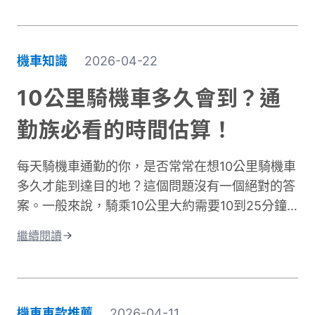
不只是遮陽這麼簡單。它需要兼顧UPF防曬係數、
透氣排汗、還有專為騎行設計的實用細節。本文將
帶你了解如何挑選適合的防曬外套，讓你在烈日下
機車知識
2026-04-22
騎車依然保持舒適，不再當冤大頭。
10公里騎機車多久會到？通
勤族必看的時間估算！
每天騎機車通勤的你，是否常常在想10公里騎機車
多久才能到達目的地？這個問題沒有一個絕對的答
案。一般來說，騎乘10公里大約需要10到25分鐘
左右。實際時間會因為許多因素而改變。影響機車
繼續閱讀
通勤時間的關鍵因素有很多。道路類型是其中之
一，市區道路和快速道路的速限不同。交通狀況也
很重要，尖峰時段通常會塞車。天氣、紅綠燈數
量、個人騎乘習慣都會造成時間差異。這篇文章將
機車車款推薦
2026-04-11