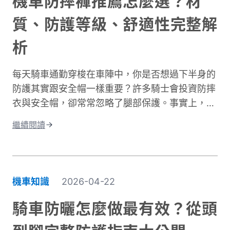
機車防摔褲推薦怎麼選？材
質、防護等級、舒適性完整解
析
每天騎車通勤穿梭在車陣中，你是否想過下半身的
防護其實跟安全帽一樣重要？許多騎士會投資防摔
衣與安全帽，卻常常忽略了腿部保護。事實上，大
腿與膝蓋是機車事故中最容易受傷的部位之一。根
繼續閱讀
據交通部統計，機車事故傷亡中，頭部仍是最高致
命風險部位，但下半身的膝蓋與腿部磨擦傷與骨折
同樣是常見嚴重傷害類型，且往往是防護最不足的
部位。專業的機車防摔褲內建護膝、採用耐磨材
機車知識
2026-04-22
質，能在摔車瞬間提供關鍵保護。這與一般牛仔褲
或休閒褲有著根本性的差異。在台灣這個機車密度
騎車防曬怎麼做最有效？從頭
極高的環境中，道路狀況複雜、天氣多變。突然下