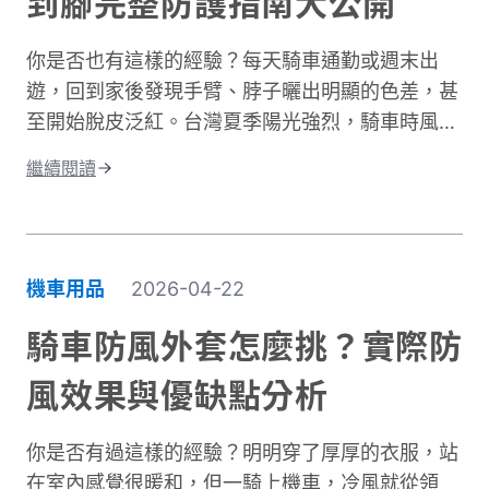
到腳完整防護指南大公開
雨導致路面濕滑、緊急煞車、車流密集，都讓騎士
面臨更高風險。完整的騎士防護裝備不只是追求外
你是否也有這樣的經驗？每天騎車通勤或週末出
型，更是守護生命的投資。本文將深入解析機車防
遊，回到家後發現手臂、脖子曬出明顯的色差，甚
摔褲的防護原理、材質差異、CE認證標準，以及
至開始脫皮泛紅。台灣夏季陽光強烈，騎車時風吹
如何根據通勤或長途需求進行防摔褲選購。讓你找
過來雖然涼爽，但紫外線的傷害其實一點也沒減
到兼顧安全、舒適與預算的理想選擇。
繼續閱讀
少。許多人以為騎車防曬只是愛美的選擇，其實這
更是保護肌膚健康的重要課題。當你騎車移動時，
皮膚接受的紫外線曝曬量比步行多出好幾倍，長期
下來容易造成曬傷、曬黑，甚至加速肌膚老化。別
機車用品
2026-04-22
擔心，做好紫外線防護並不複雜！本文將帶你了解
台灣氣候下的曝曬風險，並分享從頭部到腳部的完
騎車防風外套怎麼挑？實際防
整防曬裝備選擇。只要掌握正確方法，你也能在享
風效果與優缺點分析
受騎車樂趣的同時，有效保護肌膚，遠離曬傷困
擾。
你是否有過這樣的經驗？明明穿了厚厚的衣服，站
在室內感覺很暖和，但一騎上機車，冷風就從領