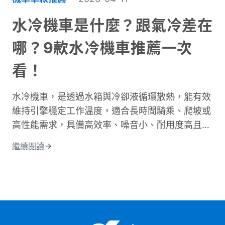
深入探討不同情況下的騎乘時間。我們會分析各種
道路類型所需的時間、說明影響通勤的主要因素。
水冷機車是什麼？跟氣冷差在
同時也會分享實用的時間規劃技巧，讓你每天出門
哪？9款水冷機車推薦一次
前都能準確估算所需時間。不論你是新手騎士還是
資深通勤族，都能找到適合自己的參考資訊！
看！
水冷機車，是透過水箱與冷卻液循環散熱，能有效
維持引擎穩定工作溫度，適合長時間騎乘、爬坡或
高性能需求，具備高效率、噪音小、耐用度高且更
環保的優點；相比氣冷，水冷系統的散熱效果更
繼續閱讀
佳，能減少熱衰竭。這篇文章將從水冷引擎的運作
原理開始說起，帶你搞懂水冷和氣冷的差別，接著
整理出水冷機車的優缺點和保養重點。 最後還會
告訴你目前市場上最熱門的水冷機車車款，讓你在
選車前有個清楚的參考依據。