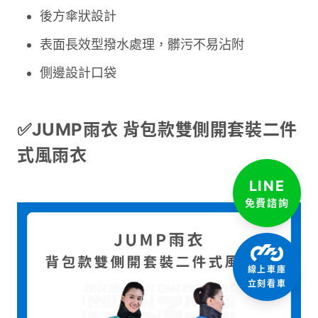
後方傘狀設計
表面長效型撥水處理，髒污不易沾附
側邊設計口袋
✅JUMP雨衣 背包款雙側開套裝二件
式風雨衣
LINE
免費諮詢
線上車庫
立刻看車