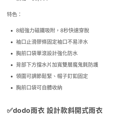
特色：
8組強力磁鐵吸附，8秒快速穿脫
袖口止滑膠條固定袖口不易滲水
胸前口袋單滾設計強化防水
背部下方擋水片加寬雙層魔鬼氈防護
領圍可調節鬆緊、帽子釘釦固定
胸前口袋可自體收納
✅dodo雨衣 設計款斜開式雨衣