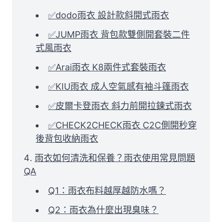
✅dodo雨衣 設計款斜開式雨衣
✅JUMP雨衣 背包款雙側開套裝二件
式風雨衣
✅Arai雨衣 K8兩件式套裝雨衣
✅KIU雨衣 成人空氣感有袖斗篷雨衣
✅皮爾卡登雨衣 斜力前開拉鍊式雨衣
✅CHECK2CHECK雨衣 C2C側開秒穿
後背包收納雨衣
雨衣如何清洗和保養？雨衣使用常見問題
QA
Q1：雨衣布料越厚越防水嗎？
Q2：雨衣為什麼出現臭味？