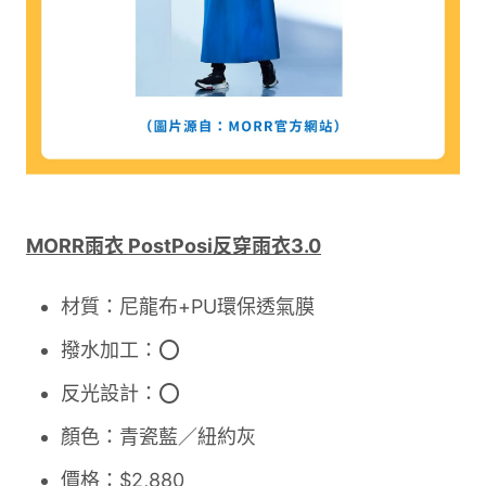
MORR雨衣 PostPosi反穿雨衣3.0
材質：尼龍布+PU環保透氣膜
撥水加工：⭕
反光設計：⭕
顏色：青瓷藍／紐約灰
價格：$2,880