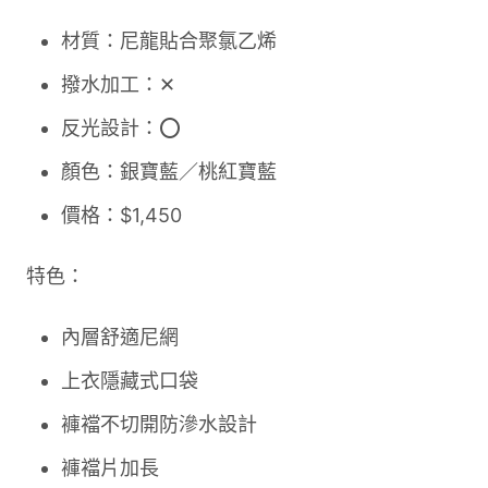
材質：尼龍貼合聚氯乙烯
撥水加工：✕
反光設計：⭕
顏色：銀寶藍／桃紅寶藍
價格：$1,450
特色：
內層舒適尼網
上衣隱藏式口袋
褲襠不切開防滲水設計
褲襠片加長