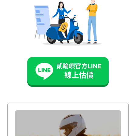
2023安全帽藍牙耳機｜
10大藍芽安全帽推薦、優
缺點大公開！
安全帽藍芽耳機優缺點有哪些？機車藍芽耳
機怎麼挑選？安全帽藍芽耳機必要嗎？本文
將介紹藍芽安全帽的資訊，包括10大熱門安
貳輪嶼官方LINE
全帽藍芽耳機推薦，以及機車藍芽耳機推薦
線上估價
繼續閱讀
新手必看的購買要點，想找安全帽藍芽耳機
就看這篇！