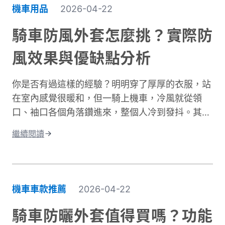
下來容易造成曬傷、曬黑，甚至加速肌膚老化。別
機車用品
2026-04-22
擔心，做好紫外線防護並不複雜！本文將帶你了解
台灣氣候下的曝曬風險，並分享從頭部到腳部的完
騎車防風外套怎麼挑？實際防
整防曬裝備選擇。只要掌握正確方法，你也能在享
風效果與優缺點分析
受騎車樂趣的同時，有效保護肌膚，遠離曬傷困
擾。
你是否有過這樣的經驗？明明穿了厚厚的衣服，站
在室內感覺很暖和，但一騎上機車，冷風就從領
口、袖口各個角落鑽進來，整個人冷到發抖。其實
問題不在於衣服不夠厚，而是缺少真正的防風保
繼續閱讀
護。台灣氣候的冬季雖然氣溫很少跌破0度，但
「台式濕冷」在體感上卻比高緯度國家的乾冷更難
受。主要原因是風寒效應與高濕度熱傳導的雙重夾
擊。當你在冬季騎車時，迎面而來的強風會快速破
機車車款推薦
2026-04-22
壞人體周圍的隔熱空氣層。即使環境溫度有
10°C，在時速 50 公里的風壓下，體感溫度約降至
騎車防曬外套值得買嗎？功能
5 至 6°C 左右，溫降幅度接近一半。 更糟的是，