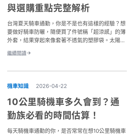
與選購重點完整解析
台灣冬季平均相對濕度經常高於75%。潮濕空氣傳
導熱量的速度遠快於乾燥空氣。當冷風夾帶著水氣
台灣夏天騎車通勤，你是不是也有這樣的經驗？想
灌進衣服裡，身體必須消耗更多能量去加熱這些水
要做好騎車防曬，隨便買了件號稱「超涼感」的薄
分子，騎車保暖變得格外困難。這就是為什麼一件
外套，結果穿起來像套著不透氣的塑膠袋。太陽確
真正有效的防寒外套對機車族來說不只是選配，而
實擋住了，但汗水卻比下雨還誇張。這種尷尬處
是冬季的必需品。接下來我們將深入分析如何挑選
繼續閱讀
境，許多騎士都遇過。一件真正好的騎車防曬外套
適合的騎車防風外套。
不只是遮陽這麼簡單。它需要兼顧UPF防曬係數、
透氣排汗、還有專為騎行設計的實用細節。本文將
帶你了解如何挑選適合的防曬外套，讓你在烈日下
機車知識
2026-04-22
騎車依然保持舒適，不再當冤大頭。
10公里騎機車多久會到？通
勤族必看的時間估算！
每天騎機車通勤的你，是否常常在想10公里騎機車