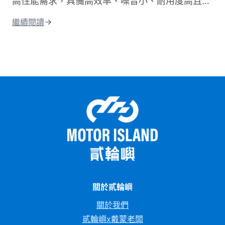
高性能需求，具備高效率、噪音小、耐用度高且更
環保的優點；相比氣冷，水冷系統的散熱效果更
繼續閱讀
佳，能減少熱衰竭。這篇文章將從水冷引擎的運作
原理開始說起，帶你搞懂水冷和氣冷的差別，接著
整理出水冷機車的優缺點和保養重點。 最後還會
告訴你目前市場上最熱門的水冷機車車款，讓你在
選車前有個清楚的參考依據。
關於貳輪嶼
關於我們
貳輪嶼x戴蒙老闆