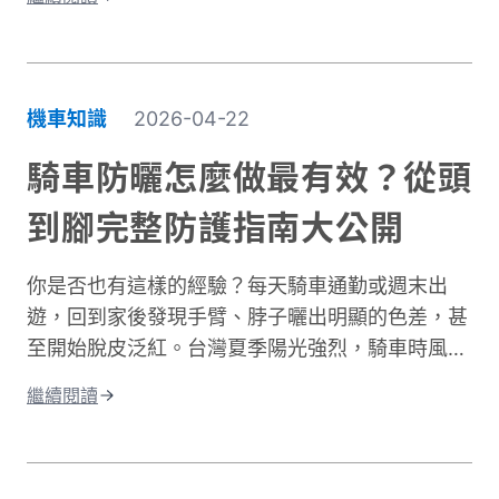
據交通部統計，機車事故傷亡中，頭部仍是最高致
命風險部位，但下半身的膝蓋與腿部磨擦傷與骨折
同樣是常見嚴重傷害類型，且往往是防護最不足的
部位。專業的機車防摔褲內建護膝、採用耐磨材
機車知識
2026-04-22
質，能在摔車瞬間提供關鍵保護。這與一般牛仔褲
或休閒褲有著根本性的差異。在台灣這個機車密度
騎車防曬怎麼做最有效？從頭
極高的環境中，道路狀況複雜、天氣多變。突然下
到腳完整防護指南大公開
雨導致路面濕滑、緊急煞車、車流密集，都讓騎士
面臨更高風險。完整的騎士防護裝備不只是追求外
你是否也有這樣的經驗？每天騎車通勤或週末出
型，更是守護生命的投資。本文將深入解析機車防
遊，回到家後發現手臂、脖子曬出明顯的色差，甚
摔褲的防護原理、材質差異、CE認證標準，以及
至開始脫皮泛紅。台灣夏季陽光強烈，騎車時風吹
如何根據通勤或長途需求進行防摔褲選購。讓你找
過來雖然涼爽，但紫外線的傷害其實一點也沒減
到兼顧安全、舒適與預算的理想選擇。
繼續閱讀
少。許多人以為騎車防曬只是愛美的選擇，其實這
更是保護肌膚健康的重要課題。當你騎車移動時，
皮膚接受的紫外線曝曬量比步行多出好幾倍，長期