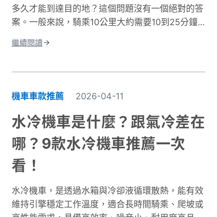
多久才能到達目的地？這個問題沒有一個絕對的答
案。一般來說，騎乘10公里大約需要10到25分鐘
左右。實際時間會因為許多因素而改變。影響機車
繼續閱讀
通勤時間的關鍵因素有很多。道路類型是其中之
一，市區道路和快速道路的速限不同。交通狀況也
很重要，尖峰時段通常會塞車。天氣、紅綠燈數
量、個人騎乘習慣都會造成時間差異。這篇文章將
機車車款推薦
2026-04-11
深入探討不同情況下的騎乘時間。我們會分析各種
道路類型所需的時間、說明影響通勤的主要因素。
水冷機車是什麼？跟氣冷差在
同時也會分享實用的時間規劃技巧，讓你每天出門
哪？9款水冷機車推薦一次
前都能準確估算所需時間。不論你是新手騎士還是
資深通勤族，都能找到適合自己的參考資訊！
看！
水冷機車，是透過水箱與冷卻液循環散熱，能有效
維持引擎穩定工作溫度，適合長時間騎乘、爬坡或