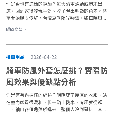
你是否也有這樣的經驗？每天騎車通勤或週末出
型，更是守護生命的投資。本文將深入解析機車防
遊，回到家後發現手臂、脖子曬出明顯的色差，甚
摔褲的防護原理、材質差異、CE認證標準，以及
至開始脫皮泛紅。台灣夏季陽光強烈，騎車時風吹
如何根據通勤或長途需求進行防摔褲選購。讓你找
過來雖然涼爽，但紫外線的傷害其實一點也沒減
到兼顧安全、舒適與預算的理想選擇。
繼續閱讀
少。許多人以為騎車防曬只是愛美的選擇，其實這
更是保護肌膚健康的重要課題。當你騎車移動時，
皮膚接受的紫外線曝曬量比步行多出好幾倍，長期
下來容易造成曬傷、曬黑，甚至加速肌膚老化。別
機車用品
2026-04-22
擔心，做好紫外線防護並不複雜！本文將帶你了解
台灣氣候下的曝曬風險，並分享從頭部到腳部的完
騎車防風外套怎麼挑？實際防
整防曬裝備選擇。只要掌握正確方法，你也能在享
風效果與優缺點分析
受騎車樂趣的同時，有效保護肌膚，遠離曬傷困
擾。
你是否有過這樣的經驗？明明穿了厚厚的衣服，站
在室內感覺很暖和，但一騎上機車，冷風就從領
口、袖口各個角落鑽進來，整個人冷到發抖。其實