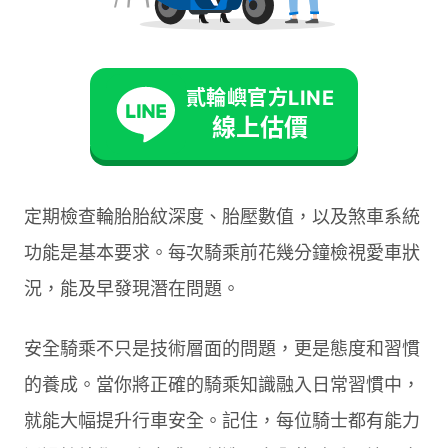
建立完整的機車安全駕駛指南需要培養敏銳的觀察
力。騎士應該持續掃視路面狀況，注意前方車輛動
貳輪嶼官方LINE
態，並預判可能的危險情境。這種習慣能讓你在濕
線上估價
滑路面或緊急狀況下做出正確反應。
定期檢查輪胎胎紋深度、胎壓數值，以及煞車系統
功能是基本要求。每次騎乘前花幾分鐘檢視愛車狀
況，能及早發現潛在問題。
安全騎乘不只是技術層面的問題，更是態度和習慣
的養成。當你將正確的騎乘知識融入日常習慣中，
就能大幅提升行車安全。記住，每位騎士都有能力