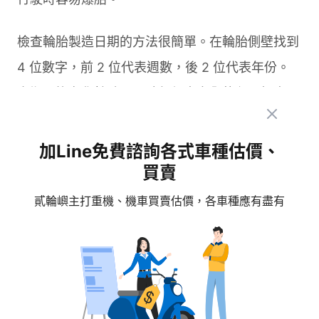
檢查輪胎製造日期的方法很簡單。在輪胎側壁找到
4 位數字，前 2 位代表週數，後 2 位代表年份。
定期更換老化輪胎，是確保行車安全的必要投資。
加Line免費諮詢各式車種估價、
打造安全騎乘環境的完整
買賣
方案
貳輪嶼主打重機、機車買賣估價，各車種應有盡有
防禦駕駛是機車輪胎打滑預防的核心概念。這種
「預測危險、避開危險」的用路觀念能有效降低事
故風險。研究顯示，交通事故有 90% 以上與騎士
的認知或判斷錯誤相關。