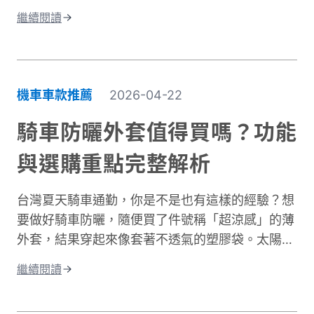
問題不在於衣服不夠厚，而是缺少真正的防風保
繼續閱讀
護。台灣氣候的冬季雖然氣溫很少跌破0度，但
「台式濕冷」在體感上卻比高緯度國家的乾冷更難
受。主要原因是風寒效應與高濕度熱傳導的雙重夾
擊。當你在冬季騎車時，迎面而來的強風會快速破
機車車款推薦
2026-04-22
壞人體周圍的隔熱空氣層。即使環境溫度有
10°C，在時速 50 公里的風壓下，體感溫度約降至
騎車防曬外套值得買嗎？功能
5 至 6°C 左右，溫降幅度接近一半。 更糟的是，
與選購重點完整解析
台灣冬季平均相對濕度經常高於75%。潮濕空氣傳
導熱量的速度遠快於乾燥空氣。當冷風夾帶著水氣
台灣夏天騎車通勤，你是不是也有這樣的經驗？想
灌進衣服裡，身體必須消耗更多能量去加熱這些水
要做好騎車防曬，隨便買了件號稱「超涼感」的薄
分子，騎車保暖變得格外困難。這就是為什麼一件
外套，結果穿起來像套著不透氣的塑膠袋。太陽確
真正有效的防寒外套對機車族來說不只是選配，而
實擋住了，但汗水卻比下雨還誇張。這種尷尬處
是冬季的必需品。接下來我們將深入分析如何挑選
繼續閱讀
境，許多騎士都遇過。一件真正好的騎車防曬外套
適合的騎車防風外套。
不只是遮陽這麼簡單。它需要兼顧UPF防曬係數、