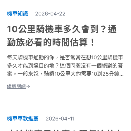
透氣排汗、還有專為騎行設計的實用細節。本文將
帶你了解如何挑選適合的防曬外套，讓你在烈日下
機車知識
2026-04-22
騎車依然保持舒適，不再當冤大頭。
10公里騎機車多久會到？通
勤族必看的時間估算！
每天騎機車通勤的你，是否常常在想10公里騎機車
多久才能到達目的地？這個問題沒有一個絕對的答
案。一般來說，騎乘10公里大約需要10到25分鐘
左右。實際時間會因為許多因素而改變。影響機車
繼續閱讀
通勤時間的關鍵因素有很多。道路類型是其中之
一，市區道路和快速道路的速限不同。交通狀況也
很重要，尖峰時段通常會塞車。天氣、紅綠燈數
量、個人騎乘習慣都會造成時間差異。這篇文章將
機車車款推薦
2026-04-11
深入探討不同情況下的騎乘時間。我們會分析各種