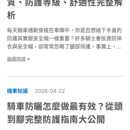
質、防護等級、舒適性完整解
析
每天騎車通勤穿梭在車陣中，你是否想過下半身的
防護其實跟安全帽一樣重要？許多騎士會投資防摔
衣與安全帽，卻常常忽略了腿部保護。事實上，大
腿與膝蓋是機車事故中最容易受傷的部位之一。根
繼續閱讀
據交通部統計，機車事故傷亡中，頭部仍是最高致
命風險部位，但下半身的膝蓋與腿部磨擦傷與骨折
同樣是常見嚴重傷害類型，且往往是防護最不足的
部位。專業的機車防摔褲內建護膝、採用耐磨材
機車知識
2026-04-22
質，能在摔車瞬間提供關鍵保護。這與一般牛仔褲
或休閒褲有著根本性的差異。在台灣這個機車密度
騎車防曬怎麼做最有效？從頭
極高的環境中，道路狀況複雜、天氣多變。突然下
到腳完整防護指南大公開
雨導致路面濕滑、緊急煞車、車流密集，都讓騎士
面臨更高風險。完整的騎士防護裝備不只是追求外