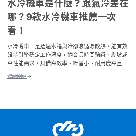
道路類型所需的時間、說明影響通勤的主要因素。
水冷機車是什麼？跟氣冷差在
同時也會分享實用的時間規劃技巧，讓你每天出門
哪？9款水冷機車推薦一次
前都能準確估算所需時間。不論你是新手騎士還是
資深通勤族，都能找到適合自己的參考資訊！
看！
水冷機車，是透過水箱與冷卻液循環散熱，能有效
維持引擎穩定工作溫度，適合長時間騎乘、爬坡或
高性能需求，具備高效率、噪音小、耐用度高且更
環保的優點；相比氣冷，水冷系統的散熱效果更
繼續閱讀
佳，能減少熱衰竭。這篇文章將從水冷引擎的運作
原理開始說起，帶你搞懂水冷和氣冷的差別，接著
整理出水冷機車的優缺點和保養重點。 最後還會
告訴你目前市場上最熱門的水冷機車車款，讓你在
選車前有個清楚的參考依據。