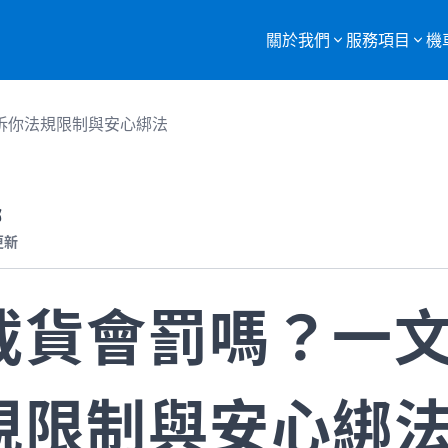
關於我們
服務項目
機
服務項目總覽
訴你法規限制與安心綁法
購買二手機車
重機車托運
部
更新
監理站代辦
機車報廢
載貨會罰嗎？一
規限制與安心綁