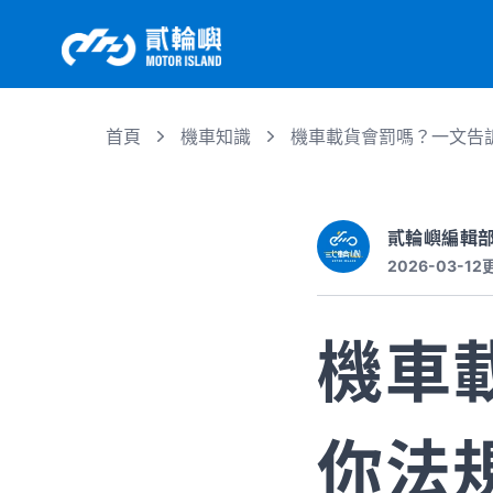
首頁
機車知識
機車載貨會罰嗎？一文告
貳輪嶼編輯
2026-03-12
機車
你法