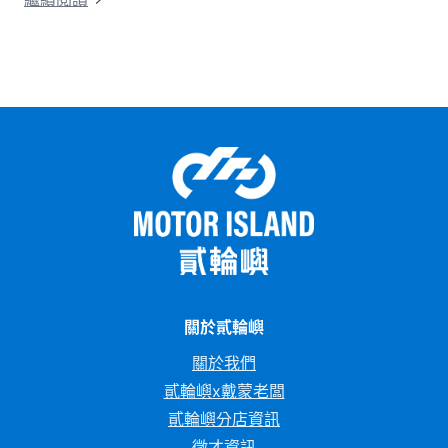
佳，能減少熱衰竭。這篇文章將從水冷引擎的運作
原理開始說起，帶你搞懂水冷和氣冷的差別，接著
整理出水冷機車的優缺點和保養重點。 最後還會
告訴你目前市場上最熱門的水冷機車車款，讓你在
選車前有個清楚的參考依據。
關於貳輪嶼
關於我們
貳輪嶼x戴蒙老闆
貳輪嶼分店資訊
徵才資訊