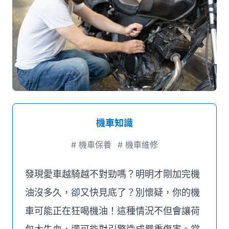
媒體推薦
聯絡我們
機車知識
#
機車保養
#
機車維修
發現愛車越騎越不對勁嗎？明明才剛加完機
油沒多久，卻又快見底了？別懷疑，你的機
車可能正在狂喝機油！這種情況不但會讓荷