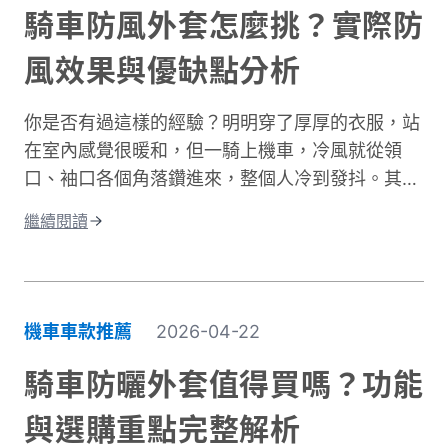
台灣氣候下的曝曬風險，並分享從頭部到腳部的完
騎車防風外套怎麼挑？實際防
整防曬裝備選擇。只要掌握正確方法，你也能在享
風效果與優缺點分析
受騎車樂趣的同時，有效保護肌膚，遠離曬傷困
擾。
你是否有過這樣的經驗？明明穿了厚厚的衣服，站
在室內感覺很暖和，但一騎上機車，冷風就從領
口、袖口各個角落鑽進來，整個人冷到發抖。其實
問題不在於衣服不夠厚，而是缺少真正的防風保
繼續閱讀
護。台灣氣候的冬季雖然氣溫很少跌破0度，但
「台式濕冷」在體感上卻比高緯度國家的乾冷更難
受。主要原因是風寒效應與高濕度熱傳導的雙重夾
擊。當你在冬季騎車時，迎面而來的強風會快速破
機車車款推薦
2026-04-22
壞人體周圍的隔熱空氣層。即使環境溫度有
10°C，在時速 50 公里的風壓下，體感溫度約降至
騎車防曬外套值得買嗎？功能
5 至 6°C 左右，溫降幅度接近一半。 更糟的是，
與選購重點完整解析
台灣冬季平均相對濕度經常高於75%。潮濕空氣傳