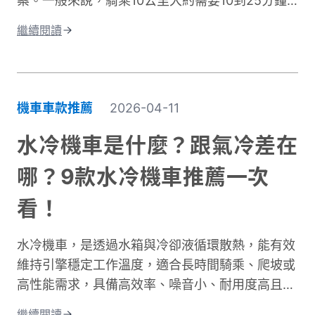
案。一般來說，騎乘10公里大約需要10到25分鐘
左右。實際時間會因為許多因素而改變。影響機車
繼續閱讀
通勤時間的關鍵因素有很多。道路類型是其中之
一，市區道路和快速道路的速限不同。交通狀況也
很重要，尖峰時段通常會塞車。天氣、紅綠燈數
量、個人騎乘習慣都會造成時間差異。這篇文章將
機車車款推薦
2026-04-11
深入探討不同情況下的騎乘時間。我們會分析各種
道路類型所需的時間、說明影響通勤的主要因素。
水冷機車是什麼？跟氣冷差在
同時也會分享實用的時間規劃技巧，讓你每天出門
哪？9款水冷機車推薦一次
前都能準確估算所需時間。不論你是新手騎士還是
資深通勤族，都能找到適合自己的參考資訊！
看！
水冷機車，是透過水箱與冷卻液循環散熱，能有效
維持引擎穩定工作溫度，適合長時間騎乘、爬坡或
高性能需求，具備高效率、噪音小、耐用度高且更
環保的優點；相比氣冷，水冷系統的散熱效果更
繼續閱讀