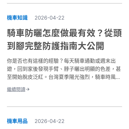
同樣是常見嚴重傷害類型，且往往是防護最不足的
部位。專業的機車防摔褲內建護膝、採用耐磨材
機車知識
2026-04-22
質，能在摔車瞬間提供關鍵保護。這與一般牛仔褲
或休閒褲有著根本性的差異。在台灣這個機車密度
騎車防曬怎麼做最有效？從頭
極高的環境中，道路狀況複雜、天氣多變。突然下
到腳完整防護指南大公開
雨導致路面濕滑、緊急煞車、車流密集，都讓騎士
面臨更高風險。完整的騎士防護裝備不只是追求外
你是否也有這樣的經驗？每天騎車通勤或週末出
型，更是守護生命的投資。本文將深入解析機車防
遊，回到家後發現手臂、脖子曬出明顯的色差，甚
摔褲的防護原理、材質差異、CE認證標準，以及
至開始脫皮泛紅。台灣夏季陽光強烈，騎車時風吹
如何根據通勤或長途需求進行防摔褲選購。讓你找
過來雖然涼爽，但紫外線的傷害其實一點也沒減
到兼顧安全、舒適與預算的理想選擇。
繼續閱讀
少。許多人以為騎車防曬只是愛美的選擇，其實這
更是保護肌膚健康的重要課題。當你騎車移動時，
皮膚接受的紫外線曝曬量比步行多出好幾倍，長期
下來容易造成曬傷、曬黑，甚至加速肌膚老化。別
機車用品
2026-04-22
擔心，做好紫外線防護並不複雜！本文將帶你了解