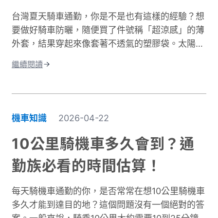
導熱量的速度遠快於乾燥空氣。當冷風夾帶著水氣
台灣夏天騎車通勤，你是不是也有這樣的經驗？想
灌進衣服裡，身體必須消耗更多能量去加熱這些水
要做好騎車防曬，隨便買了件號稱「超涼感」的薄
分子，騎車保暖變得格外困難。這就是為什麼一件
外套，結果穿起來像套著不透氣的塑膠袋。太陽確
真正有效的防寒外套對機車族來說不只是選配，而
實擋住了，但汗水卻比下雨還誇張。這種尷尬處
是冬季的必需品。接下來我們將深入分析如何挑選
繼續閱讀
境，許多騎士都遇過。一件真正好的騎車防曬外套
適合的騎車防風外套。
不只是遮陽這麼簡單。它需要兼顧UPF防曬係數、
透氣排汗、還有專為騎行設計的實用細節。本文將
帶你了解如何挑選適合的防曬外套，讓你在烈日下
機車知識
2026-04-22
騎車依然保持舒適，不再當冤大頭。
10公里騎機車多久會到？通
勤族必看的時間估算！
每天騎機車通勤的你，是否常常在想10公里騎機車
多久才能到達目的地？這個問題沒有一個絕對的答