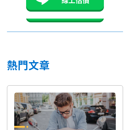
線上估價
貳輪嶼官方LINE
免費諮詢
熱門文章