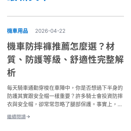
機車用品
2026-04-22
機車防摔褲推薦怎麼選？材
質、防護等級、舒適性完整解
析
每天騎車通勤穿梭在車陣中，你是否想過下半身的
防護其實跟安全帽一樣重要？許多騎士會投資防摔
衣與安全帽，卻常常忽略了腿部保護。事實上，大
腿與膝蓋是機車事故中最容易受傷的部位之一。根
繼續閱讀
據交通部統計，機車事故傷亡中，頭部仍是最高致
命風險部位，但下半身的膝蓋與腿部磨擦傷與骨折