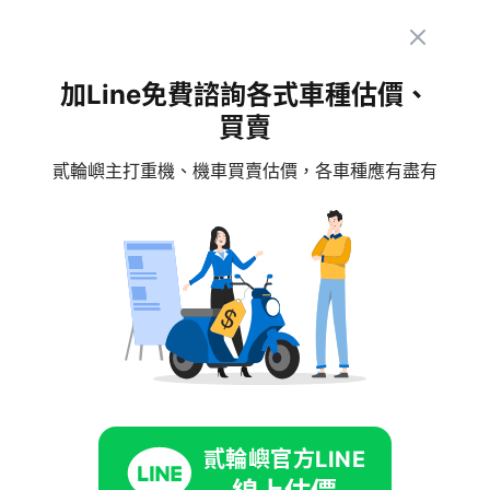
程數更換機油和機油濾清器，使用符合規格的優質
機油。定期檢查密封元件、活塞環和氣門系統狀
況，及早發現問題並處理。
加Line免費諮詢各式車種估價、
買賣
透過這些預防措施，能大幅降低機車吃黑油問題的
貳輪嶼主打重機、機車買賣估價，各車種應有盡有
發生機率。良好的保養習慣不只能避免昂貴的維修
費用，更能讓愛車保持最佳性能狀態，延長使用壽
命。
點擊下方按鈕，讓貳輪嶼專業的客服
為您服務
貳輪嶼官方LINE