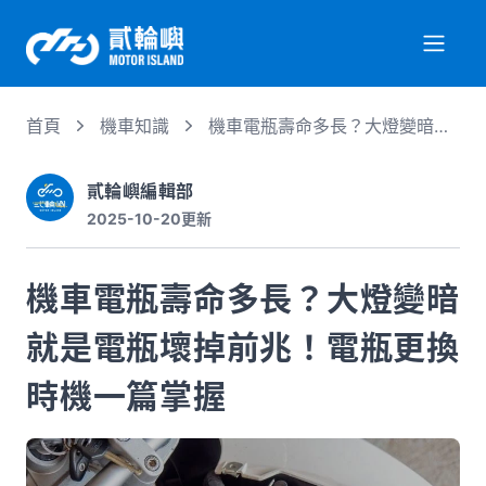
首頁
機車知識
機車電瓶壽命多長？大燈變暗就
關於我們
是電瓶壞掉前兆！電瓶更換時機
一篇掌握
貳輪嶼編輯部
2025-10-20
更新
服務項目
機車電瓶壽命多長？大燈變暗
機車行情
就是電瓶壞掉前兆！電瓶更換
專業文章
時機一篇掌握
徵才資訊