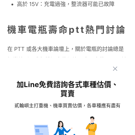
高於 15V：充電過強，整流器可能已故障
機車電瓶壽命ptt熱門討論
在 PTT 或各大機車論壇上，關於電瓶的討論總是
相當熱烈。我們挑選出幾個詢問度最高的問題，並
由貳輪嶼專業技師一次解答！
加Line免費諮詢各式車種估價、
買賣
Q：為什麼我的機車電瓶一年就壞？
是正常的嗎？
貳輪嶼主打重機、機車買賣估價，各車種應有盡有
這確實是不常見的狀況。若發生機車電瓶一年就壞