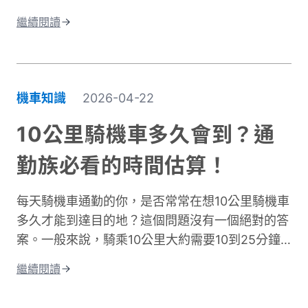
實擋住了，但汗水卻比下雨還誇張。這種尷尬處
是冬季的必需品。接下來我們將深入分析如何挑選
繼續閱讀
境，許多騎士都遇過。一件真正好的騎車防曬外套
適合的騎車防風外套。
不只是遮陽這麼簡單。它需要兼顧UPF防曬係數、
透氣排汗、還有專為騎行設計的實用細節。本文將
帶你了解如何挑選適合的防曬外套，讓你在烈日下
機車知識
2026-04-22
騎車依然保持舒適，不再當冤大頭。
10公里騎機車多久會到？通
勤族必看的時間估算！
每天騎機車通勤的你，是否常常在想10公里騎機車
多久才能到達目的地？這個問題沒有一個絕對的答
案。一般來說，騎乘10公里大約需要10到25分鐘
左右。實際時間會因為許多因素而改變。影響機車
繼續閱讀
通勤時間的關鍵因素有很多。道路類型是其中之
一，市區道路和快速道路的速限不同。交通狀況也