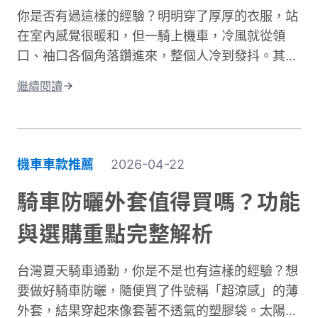
你是否有過這樣的經驗？明明穿了厚厚的衣服，站
在室內感覺很暖和，但一騎上機車，冷風就從領
口、袖口各個角落鑽進來，整個人冷到發抖。其實
問題不在於衣服不夠厚，而是缺少真正的防風保
繼續閱讀
護。台灣氣候的冬季雖然氣溫很少跌破0度，但
「台式濕冷」在體感上卻比高緯度國家的乾冷更難
受。主要原因是風寒效應與高濕度熱傳導的雙重夾
擊。當你在冬季騎車時，迎面而來的強風會快速破
機車車款推薦
2026-04-22
壞人體周圍的隔熱空氣層。即使環境溫度有
10°C，在時速 50 公里的風壓下，體感溫度約降至
騎車防曬外套值得買嗎？功能
5 至 6°C 左右，溫降幅度接近一半。 更糟的是，
與選購重點完整解析
台灣冬季平均相對濕度經常高於75%。潮濕空氣傳
導熱量的速度遠快於乾燥空氣。當冷風夾帶著水氣
台灣夏天騎車通勤，你是不是也有這樣的經驗？想
灌進衣服裡，身體必須消耗更多能量去加熱這些水
要做好騎車防曬，隨便買了件號稱「超涼感」的薄
分子，騎車保暖變得格外困難。這就是為什麼一件
外套，結果穿起來像套著不透氣的塑膠袋。太陽確
真正有效的防寒外套對機車族來說不只是選配，而