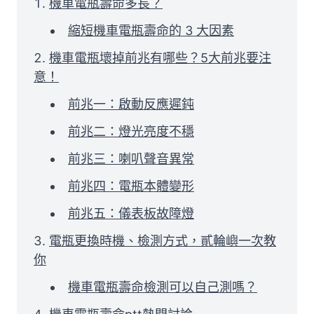
機車電瓶壽命多長？
縮短機車電瓶壽命的 3 大因素
機車電瓶壞掉前兆有哪些？5大前兆要注
意！
前兆一：啟動反應遲鈍
前兆二：燈光亮度不穩
前兆三：喇叭聲音異常
前兆四：電瓶本體變形
前兆五：儀表板故障燈
電瓶更換時機、檢測方式，貳輪嶼一次教
你
機車電瓶壽命檢測可以自己測嗎？