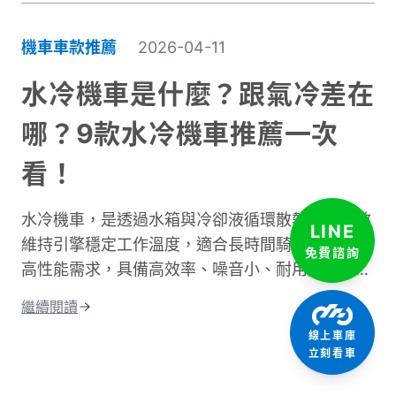
很重要，尖峰時段通常會塞車。天氣、紅綠燈數
量、個人騎乘習慣都會造成時間差異。這篇文章將
機車車款推薦
2026-04-11
深入探討不同情況下的騎乘時間。我們會分析各種
道路類型所需的時間、說明影響通勤的主要因素。
水冷機車是什麼？跟氣冷差在
同時也會分享實用的時間規劃技巧，讓你每天出門
哪？9款水冷機車推薦一次
前都能準確估算所需時間。不論你是新手騎士還是
資深通勤族，都能找到適合自己的參考資訊！
看！
水冷機車，是透過水箱與冷卻液循環散熱，能有效
LINE
維持引擎穩定工作溫度，適合長時間騎乘、爬坡或
免費諮詢
高性能需求，具備高效率、噪音小、耐用度高且更
環保的優點；相比氣冷，水冷系統的散熱效果更
繼續閱讀
佳，能減少熱衰竭。這篇文章將從水冷引擎的運作
線上車庫
原理開始說起，帶你搞懂水冷和氣冷的差別，接著
立刻看車
整理出水冷機車的優缺點和保養重點。 最後還會
告訴你目前市場上最熱門的水冷機車車款，讓你在