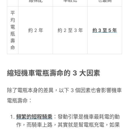
廠標配
率較低
也最高
平
均
電
約 2 年
約 2 至 3 年
約 3 至 5 年
瓶
壽
命
縮短機車電瓶壽命的 3 大因素
除了電瓶本身的差異，以下 3 個因素也會影響機車
電瓶壽命：
頻繁的短程騎乘
：發動引擎是機車最耗電的動
作，而騎車上路，其實就是幫電瓶充電，如果