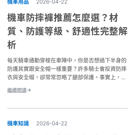
機車用品
2026-04-22
機車防摔褲推薦怎麼選？材
質、防護等級、舒適性完整解
析
每天騎車通勤穿梭在車陣中，你是否想過下半身的
防護其實跟安全帽一樣重要？許多騎士會投資防摔
衣與安全帽，卻常常忽略了腿部保護。事實上，大
腿與膝蓋是機車事故中最容易受傷的部位之一。根
繼續閱讀
據交通部統計，機車事故傷亡中，頭部仍是最高致
命風險部位，但下半身的膝蓋與腿部磨擦傷與骨折
同樣是常見嚴重傷害類型，且往往是防護最不足的
部位。專業的機車防摔褲內建護膝、採用耐磨材
機車知識
2026-04-22
質，能在摔車瞬間提供關鍵保護。這與一般牛仔褲