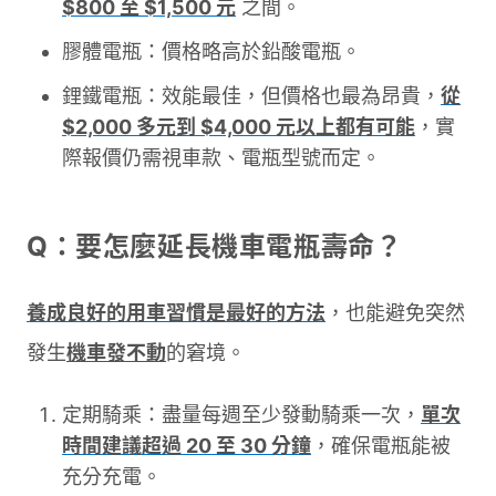
$800 至 $1,500 元
之間。
膠體電瓶：價格略高於鉛酸電瓶。
鋰鐵電瓶：效能最佳，但價格也最為昂貴，
從
$2,000 多元到 $4,000 元以上都有可能
，實
際報價仍需視車款、電瓶型號而定。
Q：要怎麼延長機車電瓶壽命？
養成良好的用車習慣是最好的方法
，也能避免突然
發生
機車發不動
的窘境。
定期騎乘：盡量每週至少發動騎乘一次，
單次
時間建議超過 20 至 30 分鐘
，確保電瓶能被
充分充電。