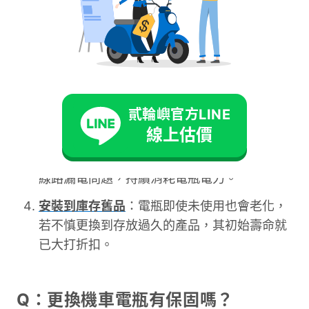
的情形，通常並非電瓶本身的品質問題，而可能與
以下幾點有關：
車輛回充系統異常
：機車的發電機或整流器故
障，導致行駛中無法對電瓶有效充電。
長期處於虧電狀態
：每日騎乘距離極短，或車
貳輪嶼官方LINE
輛長時間不行駛，都會讓電瓶持續入不敷出。
線上估價
電系負載過大
：加裝的電系設備過多，或存在
線路漏電問題，持續消耗電瓶電力。
安裝到庫存舊品
：電瓶即使未使用也會老化，
若不慎更換到存放過久的產品，其初始壽命就
已大打折扣。
Q：更換機車電瓶有保固嗎？