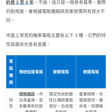
約是 2 至 3 年
，不過，這只是一個參考基準，實際
的耐用度，會根據電瓶種類與用車習慣而有很大不
同。
市面上常見的機車電瓶主要有以下 3 種，它們的特
性與壽命也各有差異：
電
瓶
傳統鉛酸電瓶
膠體電瓶
鋰鐵電瓶
種
類
價格親民
，市
穩定性與耐震
重量極輕、充
特
佔率最高，是
性比傳統電瓶
電速度快、壽
性
多數車款的原
更好，自放電
命長，但價格