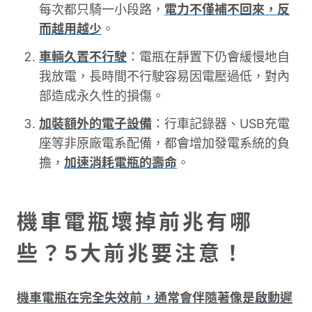
每次都只騎一小段路，
電力不僅補不回來，反
而越用越少
。
車輛久置不行駛
：電瓶在靜置下仍會緩慢地自
我放電，長時間不行駛容易因電壓過低，對內
部造成永久性的損傷。
加裝額外的電子設備
：行車記錄器、USB充電
座等非原廠電系配備，都會增加發電系統的負
擔，
加速消耗電瓶的壽命
。
機車電瓶壞掉前兆有哪
些？5大前兆要注意！
機車電瓶在完全失效前，通常會伴隨著像是啟動遲