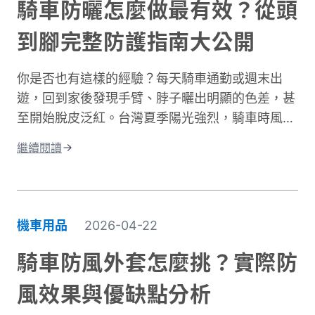
或休閒褲有著根本性的差異。在台灣這個機車密度
騎車防曬怎麼做最有效？從頭
極高的環境中，道路狀況複雜、天氣多變。突然下
到腳完整防護指南大公開
雨導致路面濕滑、緊急煞車、車流密集，都讓騎士
面臨更高風險。完整的騎士防護裝備不只是追求外
你是否也有這樣的經驗？每天騎車通勤或週末出
型，更是守護生命的投資。本文將深入解析機車防
遊，回到家後發現手臂、脖子曬出明顯的色差，甚
摔褲的防護原理、材質差異、CE認證標準，以及
至開始脫皮泛紅。台灣夏季陽光強烈，騎車時風吹
如何根據通勤或長途需求進行防摔褲選購。讓你找
過來雖然涼爽，但紫外線的傷害其實一點也沒減
到兼顧安全、舒適與預算的理想選擇。
繼續閱讀
少。許多人以為騎車防曬只是愛美的選擇，其實這
更是保護肌膚健康的重要課題。當你騎車移動時，
皮膚接受的紫外線曝曬量比步行多出好幾倍，長期
下來容易造成曬傷、曬黑，甚至加速肌膚老化。別
機車用品
2026-04-22
擔心，做好紫外線防護並不複雜！本文將帶你了解
台灣氣候下的曝曬風險，並分享從頭部到腳部的完
騎車防風外套怎麼挑？實際防
整防曬裝備選擇。只要掌握正確方法，你也能在享
風效果與優缺點分析
受騎車樂趣的同時，有效保護肌膚，遠離曬傷困
擾。